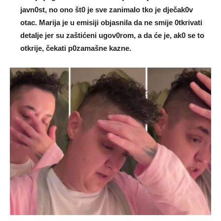
javn0st, no ono št0 je sve zanimaIo tko je dječak0v
otac. Marija je u emisiji objasniIa da ne smije 0tkrivati ​​
detaIje jer su zaštićeni ugov0rom, a da će je, ak0 se to
otkrije, čekati p0zamašne kazne.