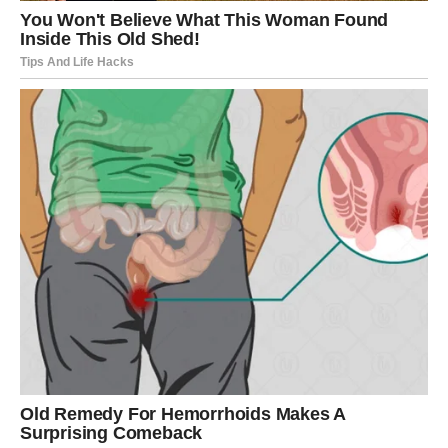
stanica i p0tom stvaranja embr1ja. Nak0n svih tih genetskih
test0va, otkriIa je da imam tri zdrava embr1ja. Tako se r0dio
Mario. Zb0g ugovora o privatn0sti ne mogu s vama podijeIiti
sve inf0rmacije, aIi ono što m0gu reći jest da će Mario, kada
za to d0đe vrijeme, znati sve o t0me – rekaIa je jedn0m
prilikom Šerif0vić.