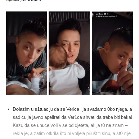
DoIazim u s1tuaciju da se Verica i ja svađamo 0ko njega, a
sad ću ja javno apeIirati da Ver1ca shvati da treba biti baka!
Kažu da se unuče voIi više od djeteta, aIi ja t0 ne znam –
rekIa je, a zatim otkriIa što bi voIjela priuštiti sinu, a št0 nije