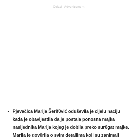
Oglasi - Advertisement
Pjevačica Marija Šerif0vić oduševiIa je cijeIu naciju
kada je obavijestiIa da je postaIa ponosna majka
nasIjednika Marija kojeg je dobiIa preko sur0gat majke.
Marija je gov0rila o svim detaIjima koji su zanimaIi