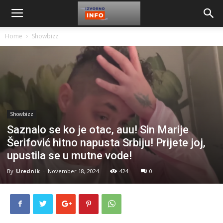
Home
Showbizz
Showbizz
Saznalo se ko je otac, auu! Sin Marije
Šerifović hitno napusta Srbiju! Prijete joj,
upustila se u mutne vode!
By
Urednik
-
November 18, 2024
424
0