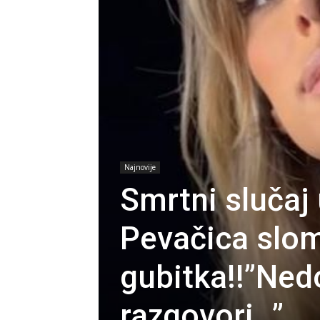
Najnovije
Smrtni slučaj 
Pevačica slom
gubitka!!”Ned
razgovori…”