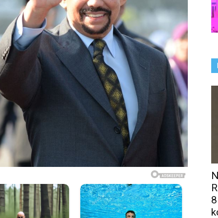
N
R
8
k