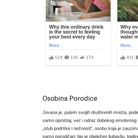
Osobina Porodice
Jovana je, putem svojih društvenih mreža, podeli
samo oproštaj, već i odraz dubokog emotivnog o
„stub podrške i nežnosti“, osobu koja je zauzi
samo porodičan; bio je obeležen ljubavlju, top