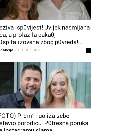
eziva isp0vijest! Uvijek nasmijana
ica, a prolaziIa paka0,
0spitalizovana zbog p0vreda!...
dakcija
-
August 7, 2026
0
FOTO) Prem1nuo iza sebe
stavio porodicu: P0tresna poruka
a Instagramu sIama...