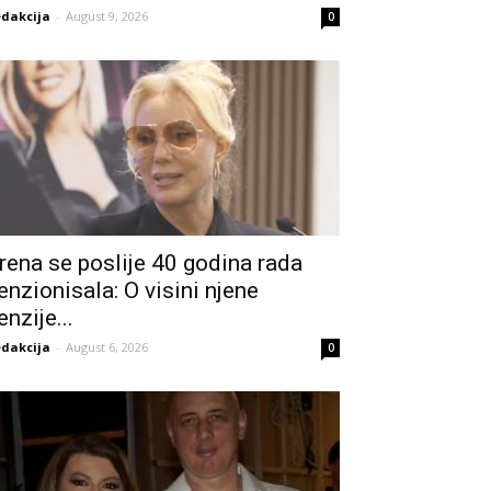
dakcija
-
August 9, 2026
0
rena se poslije 40 godina rada
enzionisala: O visini njene
enzije...
dakcija
-
August 6, 2026
0