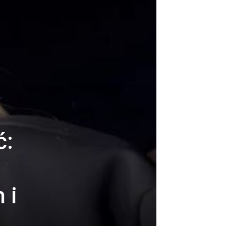
ć:
 i