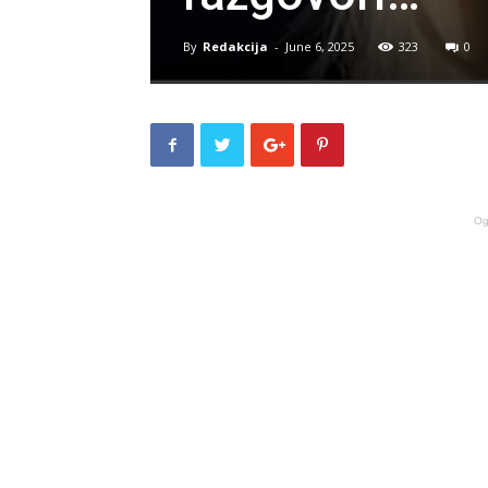
By
Redakcija
-
June 6, 2025
323
0
Og