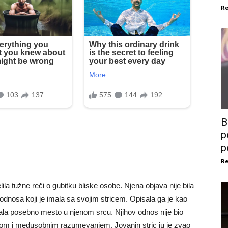
Re
B
p
p
Re
la tužne reči o gubitku bliske osobe. Njena objava nije bila
dnosa koji je imala sa svojim stricem. Opisala ga je kao
mala posebno mesto u njenom srcu. Njihov odnos nije bio
linom i međusobnim razumevanjem. Jovanin stric ju je zvao