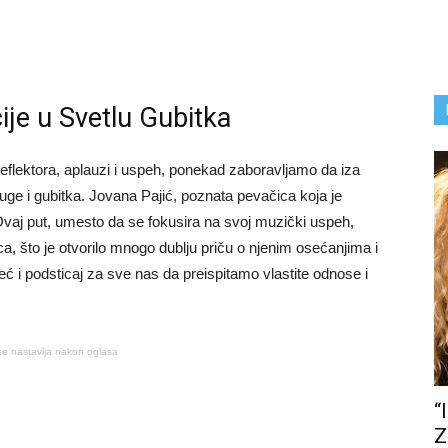
je u Svetlu Gubitka
eflektora, aplauzi i uspeh, ponekad zaboravljamo da iza
i tuge i gubitka. Jovana Pajić, poznata pevačica koja je
Ovaj put, umesto da se fokusira na svoj muzički uspeh,
a, što je otvorilo mnogo dublju priču o njenim osećanjima i
već i podsticaj za sve nas da preispitamo vlastite odnose i
se nastavlja nakon oglasa
“
Z