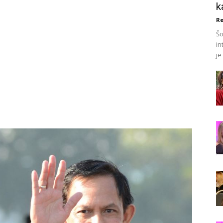
k
Re
Šo
in
je