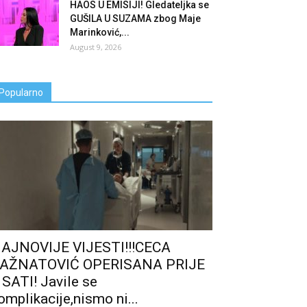
HAOS U EMISIJI! Gledateljka se
GUŠILA U SUZAMA zbog Maje
Marinković,...
August 9, 2026
Popularno
AJNOVIJE VIJESTI!!!CECA
AŽNATOVIĆ OPERISANA PRIJE
 SATI! Javile se
omplikacije,nismo ni...