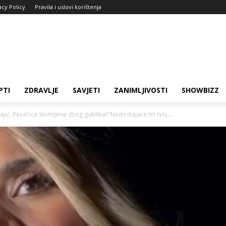
acy Policy
Pravila i uslovi korištenja
PTI
ZDRAVLJE
SAVJETI
ZANIMLJIVOSTI
SHOWBIZZ
ajić: Pevačica slomljena zbog gubitka!!”Nedostajaće mi tvoj...