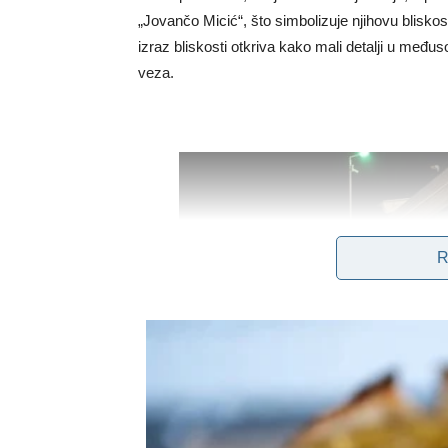
„Jovančo Micić“, što simbolizuje njihovu bliskos
izraz bliskosti otkriva kako mali detalji u me
veza.
R