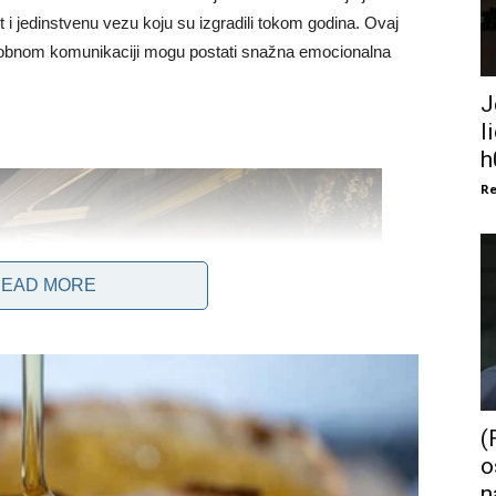
t i jedinstvenu vezu koju su izgradili tokom godina. Ovaj
đusobnom komunikaciji mogu postati snažna emocionalna
J
l
h
Re
EAD MORE
(
o
n