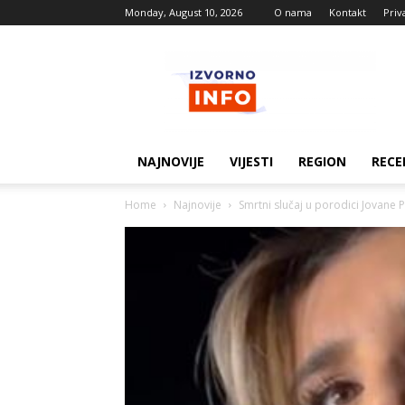
Monday, August 10, 2026
O nama
Kontakt
Priv
Izvorne
vijesti
NAJNOVIJE
VIJESTI
REGION
RECE
Home
Najnovije
Smrtni slučaj u porodici Jovane P