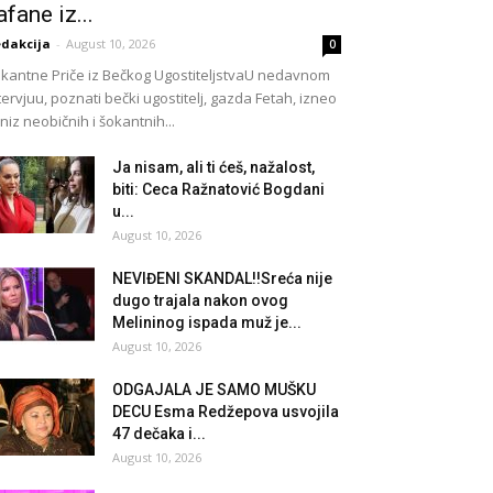
afane iz...
dakcija
-
August 10, 2026
0
kantne Priče iz Bečkog UgostiteljstvaU nedavnom
tervjuu, poznati bečki ugostitelj, gazda Fetah, izneo
 niz neobičnih i šokantnih...
Ja nisam, ali ti ćeš, nažalost,
biti: Ceca Ražnatović Bogdani
u...
August 10, 2026
NEVIĐENI SKANDAL!!Sreća nije
dugo trajala nakon ovog
Melininog ispada muž je...
August 10, 2026
ODGAJALA JE SAMO MUŠKU
DECU Esma Redžepova usvojila
47 dečaka i...
August 10, 2026