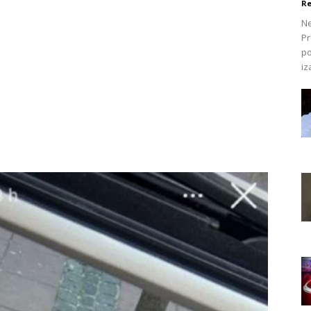
Re
Ne
Pr
po
iz