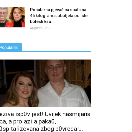
Popularna pjevačica spala na
45 kilograma, oboljela od iste
bolesti kao...
August 8, 2026
Popularno
eziva isp0vijest! Uvijek nasmijana
ica, a prolaziIa paka0,
0spitalizovana zbog p0vreda!...