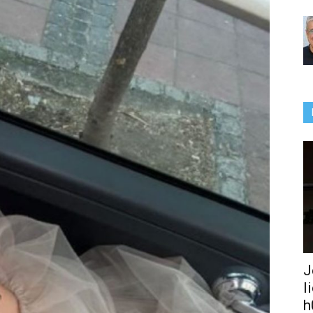
J
l
h