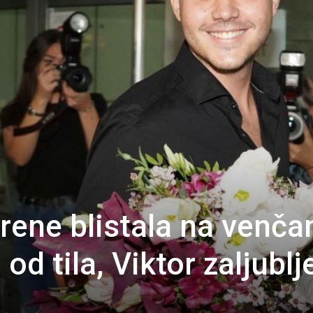
rene blistala na venča
i od tila, Viktor zaljublj