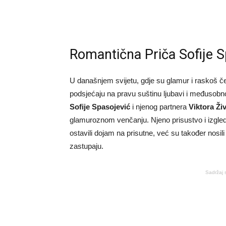
Romantična Priča Sofije Sp
U današnjem svijetu, gdje su glamur i raskoš č
podsjećaju na pravu suštinu ljubavi i međusobn
Sofije Spasojević
i njenog partnera
Viktora Ži
glamuroznom venčanju. Njeno prisustvo i izgled
ostavili dojam na prisutne, već su također nosi
zastupaju.
Sadržaj 