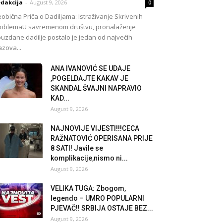
dakcija
-
August 9, 2026
0
obična Priča o Dadiljama: Istraživanje Skrivenih
oblemaU savremenom društvu, pronalaženje
uzdane dadilje postalo je jedan od najvećih
azova...
ANA IVANOVIĆ SE UDAJE
,POGELDAJTE KAKAV JE
SKANDAL ŠVAJNI NAPRAVIO
KAD...
August 9, 2026
NAJNOVIJE VIJESTI!!!CECA
RAŽNATOVIĆ OPERISANA PRIJE
8 SATI! Javile se
komplikacije,nismo ni...
August 9, 2026
VELIKA TUGA: Zbogom,
legendo – UMRO POPULARNl
PJEVAČ!! SRBIJA OSTAJE BEZ...
August 9, 2026