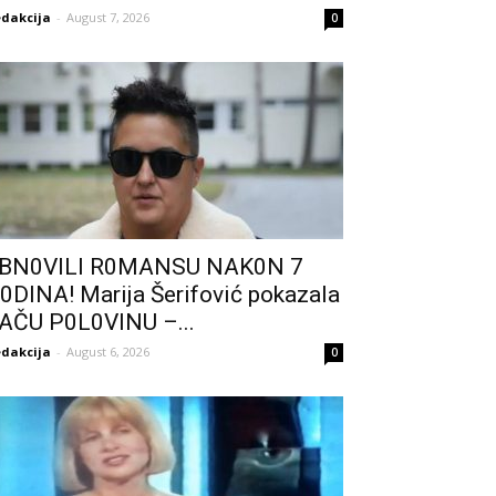
dakcija
-
August 7, 2026
0
BN0VlLl R0MANSU NAK0N 7
0DlNA! Marija Šerifović pokazala
AČU P0L0VINU –...
dakcija
-
August 6, 2026
0