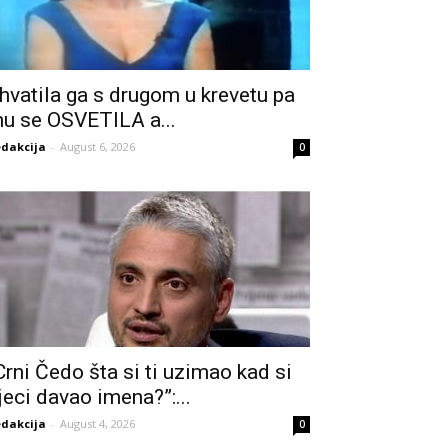
hvatila ga s drugom u krevetu pa
u se OSVETILA a...
dakcija
-
August 6, 2026
0
Crni Čedo šta si ti uzimao kad si
jeci davao imena?”:...
dakcija
-
August 4, 2026
0