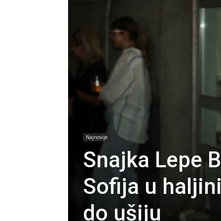
Najnovije
Snajka Lepe B
Sofija u haljin
do ušiju