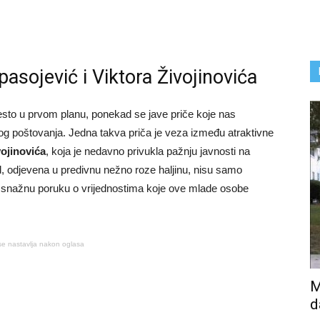
asojević i Viktora Živojinovića
esto u prvom planu, ponekad se jave priče koje nas
og poštovanja. Jedna takva priča je veza između atraktivne
vojinovića
, koja je nedavno privukla pažnju javnosti na
, odjevena u predivnu nežno roze haljinu, nisu samo
li snažnu poruku o vrijednostima koje ove mlade osobe
se nastavlja nakon oglasa
M
d