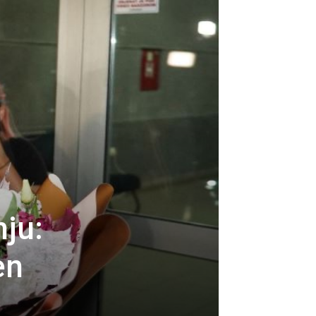
nju:
en