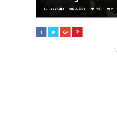
By
Redakcija
-
June 3, 2025
761
0
Og