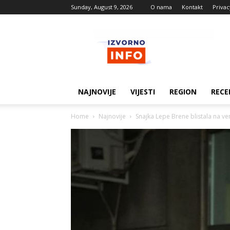
Sunday, August 9, 2026
O nama
Kontakt
Privac
Izvorne
vijesti
NAJNOVIJE
VIJESTI
REGION
RECE
Home
Najnovije
Snajka Lepe Brene blistala na venča