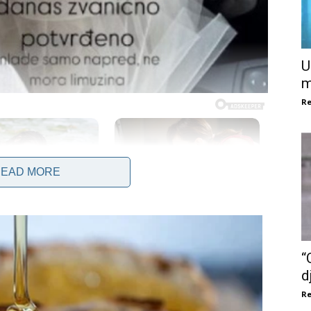
U
m
Re
EAD MORE
“
d
Re