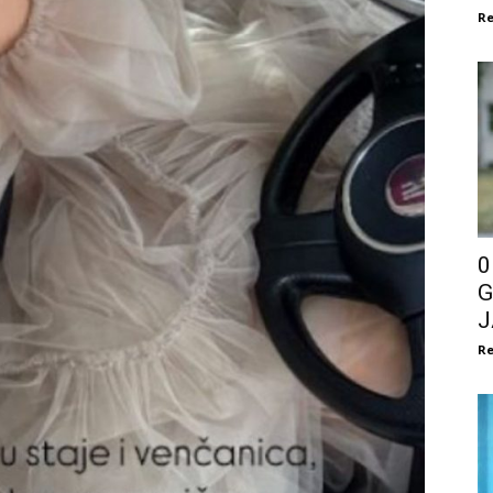
Re
0
G
J
Re