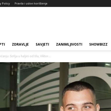
y Policy
Pravila i uslovi korištenja
PTI
ZDRAVLJE
SAVJETI
ZANIMLJIVOSTI
SHOWBIZZ
nju: Sofija u haljini od tila, Viktor...