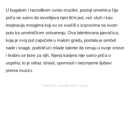
U bogatom i raznolikom svetu muzike, postoji umetnica čija
priča ne samo da osvetljava njen lični put, već služi i kao
inspiracija mnogima koji su se suočili s izazovima na svom
putu ka umetničkom ostvarenju. Ova talentovana pjevačica,
koja je svoj put započela u malom gradu, postala je simbol
nade i snage, podstičući mlade talente da veruju u svoje snove
i hrabro se bore za njih. Njena karijera nije samo priča o
uspehu; to je odraz strasti, upornosti i neizmjerne ljubavi
prema muzici.
Sadržaj se nastavlja nakon oglasa