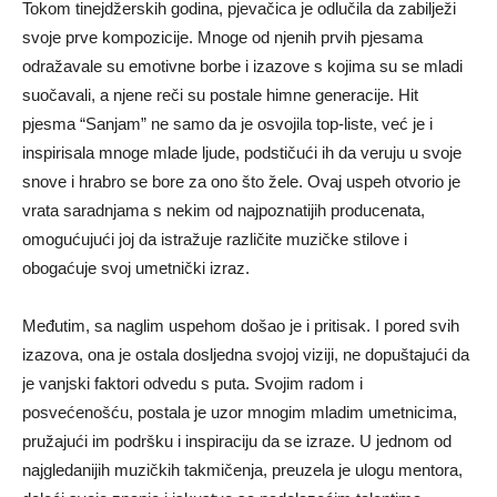
Tokom tinejdžerskih godina, pjevačica je odlučila da zabilježi
svoje prve kompozicije. Mnoge od njenih prvih pjesama
odražavale su emotivne borbe i izazove s kojima su se mladi
suočavali, a njene reči su postale himne generacije. Hit
pjesma “Sanjam” ne samo da je osvojila top-liste, već je i
inspirisala mnoge mlade ljude, podstičući ih da veruju u svoje
snove i hrabro se bore za ono što žele. Ovaj uspeh otvorio je
vrata saradnjama s nekim od najpoznatijih producenata,
omogućujući joj da istražuje različite muzičke stilove i
obogaćuje svoj umetnički izraz.
Međutim, sa naglim uspehom došao je i pritisak. I pored svih
izazova, ona je ostala dosljedna svojoj viziji, ne dopuštajući da
je vanjski faktori odvedu s puta. Svojim radom i
posvećenošću, postala je uzor mnogim mladim umetnicima,
pružajući im podršku i inspiraciju da se izraze. U jednom od
najgledanijih muzičkih takmičenja, preuzela je ulogu mentora,