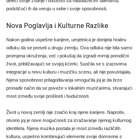
deleći svoje znanje i iskustvo sa nadolazećim talentima,
podstičući ih da veruju u sebe i svoje sposobnosti.
Nova Poglavlja i Kulturne Razlike
Nakon godina uspešne karijere, umjetnica je donijela hrabru
odluku da se preseli u drugu zemlju. Ova odluka nije bila samo
promjena okruženja, već i pokušaj da izgradi mirniji porodični
život, približavajući se svojoj kćerki. Suočila se s izazovima
integracije u novu kulturu i muzičku scenu, ali nije posustajala.
Njena sposobnost prilagođavanja omogućila joj je da brzo
pronađe način da se poveže s lokalnim muzičarima, stvarajući
most između svoje prošlosti i budućnosti.
Život u novoj zemlji nije značio kraj njene karijere. Naprotiv,
otvorio joj je nove mogućnosti za izražavanje njenog kulturnog
identiteta. Njena muzika postala je most između različitih
kultura, uspešno kombinujući elemente svoje domovine s