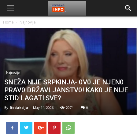
Home
Najnovije
Najnovije
SNEŽA NlJE SRPKlNJA- 0V0 JE NJEN0
PRAV0 DRŽAVLJANSTV0! KAK0 JE NlJE
STID LAGATI SVE?
By
Redakcija
-
May 14, 2026
2074
0