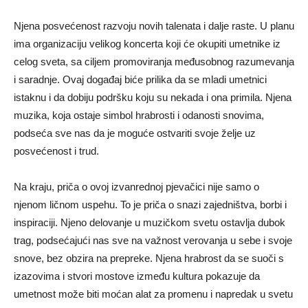
Njena posvećenost razvoju novih talenata i dalje raste. U planu
ima organizaciju velikog koncerta koji će okupiti umetnike iz
celog sveta, sa ciljem promoviranja međusobnog razumevanja
i saradnje. Ovaj događaj biće prilika da se mladi umetnici
istaknu i da dobiju podršku koju su nekada i ona primila. Njena
muzika, koja ostaje simbol hrabrosti i odanosti snovima,
podseća sve nas da je moguće ostvariti svoje želje uz
posvećenost i trud.
Na kraju, priča o ovoj izvanrednoj pjevačici nije samo o
njenom ličnom uspehu. To je priča o snazi zajedništva, borbi i
inspiraciji. Njeno delovanje u muzičkom svetu ostavlja dubok
trag, podsećajući nas sve na važnost verovanja u sebe i svoje
snove, bez obzira na prepreke. Njena hrabrost da se suoči s
izazovima i stvori mostove između kultura pokazuje da
umetnost može biti moćan alat za promenu i napredak u svetu