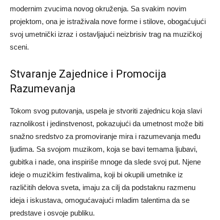
modernim zvucima novog okruženja. Sa svakim novim
projektom, ona je istraživala nove forme i stilove, obogaćujući
svoj umetnički izraz i ostavljajući neizbrisiv trag na muzičkoj
sceni.
Stvaranje Zajednice i Promocija
Razumevanja
Tokom svog putovanja, uspela je stvoriti zajednicu koja slavi
raznolikost i jedinstvenost, pokazujući da umetnost može biti
snažno sredstvo za promoviranje mira i razumevanja među
ljudima. Sa svojom muzikom, koja se bavi temama ljubavi,
gubitka i nade, ona inspiriše mnoge da slede svoj put. Njene
ideje o muzičkim festivalima, koji bi okupili umetnike iz
različitih delova sveta, imaju za cilj da podstaknu razmenu
ideja i iskustava, omogućavajući mladim talentima da se
predstave i osvoje publiku.