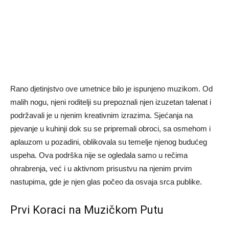
Rano djetinjstvo ove umetnice bilo je ispunjeno muzikom. Od
malih nogu, njeni roditelji su prepoznali njen izuzetan talenat i
podržavali je u njenim kreativnim izrazima. Sjećanja na
pjevanje u kuhinji dok su se pripremali obroci, sa osmehom i
aplauzom u pozadini, oblikovala su temelje njenog budućeg
uspeha. Ova podrška nije se ogledala samo u rečima
ohrabrenja, već i u aktivnom prisustvu na njenim prvim
nastupima, gde je njen glas počeo da osvaja srca publike.
Prvi Koraci na Muzičkom Putu