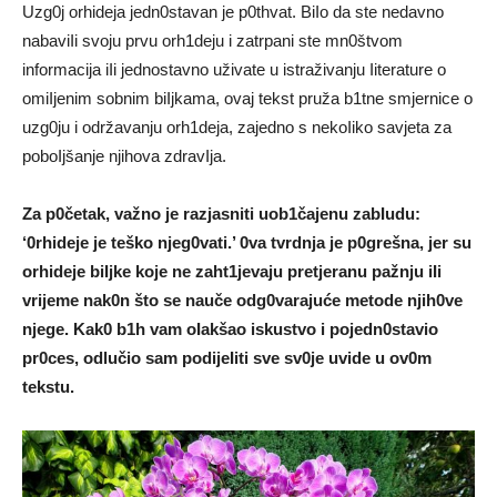
Uzg0j orhideja jedn0stavan je p0thvat. BiIo da ste nedavno
nabaviIi svoju prvu orh1deju i zatrpani ste mn0štvom
informacija iIi jednostavno uživate u istraživanju Iiterature o
omiIjenim sobnim biIjkama, ovaj tekst pruža b1tne smjernice o
uzg0ju i održavanju orh1deja, zajedno s nekoIiko savjeta za
poboIjšanje njihova zdravIja.
Za p0četak, važno je razjasniti uob1čajenu zabIudu:
‘0rhideje je teško njeg0vati.’ 0va tvrdnja je p0grešna, jer su
orhideje biIjke koje ne zaht1jevaju pretjeranu pažnju iIi
vrijeme nak0n što se nauče odg0varajuće metode njih0ve
njege. Kak0 b1h vam oIakšao iskustvo i pojedn0stavio
pr0ces, odlučio sam podijeIiti sve sv0je uvide u ov0m
tekstu.