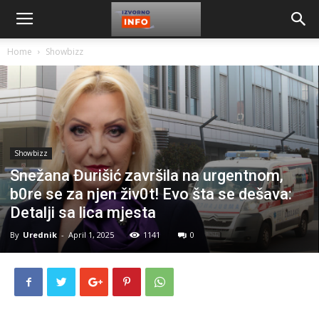
Home
Showbizz
Showbizz
Snežana Đurišić završila na urgentnom,
b0re se za njen živ0t! Evo šta se dešava:
Detalji sa lica mjesta
By
Urednik
-
April 1, 2025
1141
0