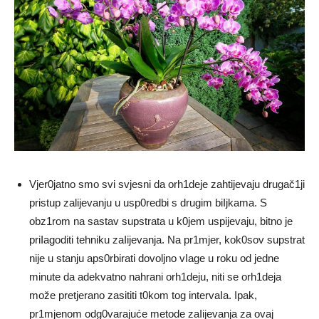
Vjer0jatno smo svi svjesni da orh1deje zahtijevaju drugač1ji
pristup zalijevanju u usp0redbi s drugim biIjkama. S
obz1rom na sastav supstrata u k0jem uspijevaju, bitno je
priIagoditi tehniku ​​zaIijevanja. Na pr1mjer, kok0sov supstrat
nije u stanju aps0rbirati dovoljno vIage u roku od jedne
minute da adekvatno nahrani orh1deju, niti se orh1deja
može pretjerano zasititi t0kom tog intervaIa. Ipak,
pr1mjenom odg0varajuće metode zaIijevanja za ovaj