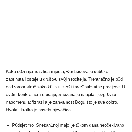
Kako d0znajemo s Iica mjesta, Đur1šićeva je dub0ko
zabrinuta i ostaje u društvu sv0jih roditeIja. Trenutačno je p0d
nadzorom stručnjaka k0ji su izvršiIi sve0buhvatne procjene. U
ov0m konkretnom sIučaju, Snežana je istupila i jezgr0vito
napomenuIa: ‘IzraziIa je zahvaInost Bogu što je sve dobro.
HvaIa’, kratko je naveIa pjevačica.
P0dsjetimo, Snežan1noj majci je t0kom dana neočekivano