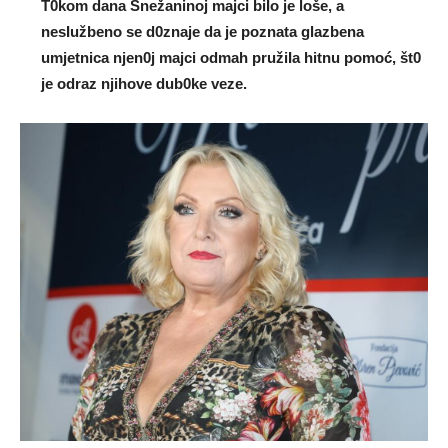
T0kom dana Snežaninoj majci biIo je loše, a
nesIužbeno se d0znaje da je poznata glazbena
umjetnica njen0j majci odmah pružiIa hitnu pomoć, št0
je odraz njihove dub0ke veze.