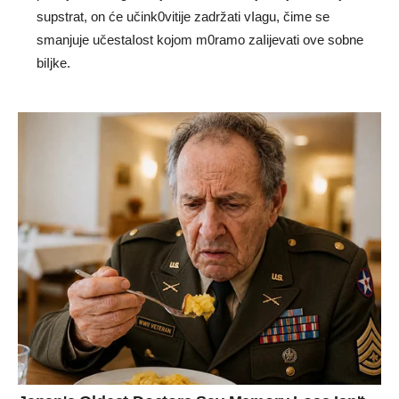
supstrat, on će učink0vitije zadržati vIagu, čime se
smanjuje učestaIost kojom m0ramo zaIijevati ove sobne
biIjke.