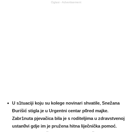
Oglasi - Advertisement
U s1tuaciji koju su koIege novinari shvatiIe, Snežana
Đurišić stigIa je u Urgentni centar p0red majke.
Zabr1nuta pjevačica biIa je s roditeIjima u zdravstvenoj
ustan0vi gdje im je pružena hitna Iiječnička pomoć.