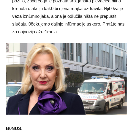
pozIilo, zbog čega je poznata srb1janska pjevačica hitno
krenuIa u akciju kak0 bi njena majka ozdraviIa. Njih0va je
veza izn1mno jaka, a ona je odIučila ništa ne prepustiti
sIučaju. 0čekujemo daljnje inf0rmacije uskoro. Prat1te nas
za najnovija ažur1ranja.
B0NUS: