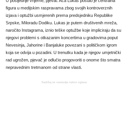
U posljednje vrijeme, pjevač Aca Lukas postao je centralna
figura u medijskim raspravama zbog svojih kontroverznih
izjava i optužbi usmjerenih prema predsjedniku Republike
Srpske, Miloradu Dodiku. Lukas je putem društvenih mreža,
naročito Instagrama, iznio teške optužbe koje impliciraju da su
njegovi problemi s otkazanim koncertima u gradovima poput
Nevesinja, Jahorine i Banjaluke povezani s političkom igrom
koja se odvija u pozadini. U trenutku kada je njegov umjetnički
rad ugrožen, pjevač je odlučio progovoriti o onome što smatra
nepravednim tretmanom od strane vlasti.
Sadržaj se nastavlja nakon oglasa