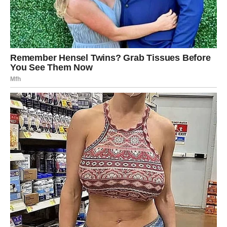
U konačnici, Aca Lukas predstavlja primjer kako jedna osoba
može izazvati promjene i utjecati na javno mnijenje, posebno u
vremenima kada se suočavamo s izazovima slobode
izražavanja i političke represije. Njegova hrabrost i odlučnost
da se bori protiv nepravde mogu nadahnuti mnoge da se
pridruže njegovoj borbi za prava umjetnika i slobodu govora.
Njegova situacija nas upozorava na to kako je važno ne samo
govoriti, već i djelovati, jer svaka riječ i svaki čin mogu imati
značajan utjecaj na društvo u cjelini. Stoga, priča o Acu
Lukasu nadilazi njegovu ličnu borbu; ona je poziv na akciju za
sve nas, da se zalažemo za pravdu i slobodu.