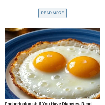
Lukas se ne boji iznijeti svoje stavove, tvrdeći da ga Dodik
pokušava prikazati kao izdajnika. Ove tvrdnje dolaze u
READ MORE
trenutku kada su političke tenzije u regiji na vrhuncu, a kritičari
vlasti često se suočavaju s prijetnjama i uvredama. U svom
obraćanju, Lukas je ponovo istakao: „Ti si onaj koji se naziva
patriotom, a mene nazivaš izdajnikom. Ipak, svi znaju ko je
ovdje pravi izdajnik“. Ovim riječima, pjevač se ne samo da bori
za svoju čast, već i za prava svih umjetnika koji se suočavaju
s represijom zbog svojih političkih stavova. Ove izjave jasno
ukazuju na to kako se politička borba često manifestira kroz
lične napade i uvrede koje imaju za cilj da zastraše i
demotivišu one koji žele da progovore.