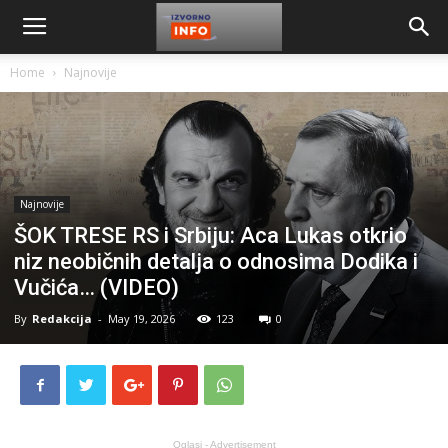
Home
Najnovije
Najnovije
ŠOK TRESE RS i Srbiju: Aca Lukas otkrio
niz neobičnih detalja o odnosima Dodika i
Vučića… (VIDEO)
By
Redakcija
-
May 19, 2026
123
0
Oglasi - Advertisement