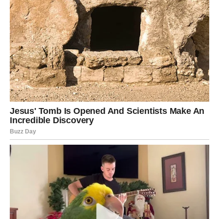
U ovom trenutku, reakcije medija i javnosti na Lukasove
stavove su raznolike. Mnogi komentatori postavljaju pitanja o
tome koliko će Aca Lukas moći izdržati pritisak koji dolazi s
takvim izjavama, a njegovo hrabro ponašanje služi kao
inspiracija za druge koji se bore protiv političke represije. U
vremenu kada se sloboda govora često dovodi u pitanje,
primjeri poput Lukasa pokazuju koliko je važno imati hrabrost i
integritet u izražavanju vlastitih stavova.
Sloboda Govora i Umjetnička
Odgovornost
Ova situacija otvara širu diskusiju o slobodi govora i
odgovornosti umjetnika u društvu. U vremenu kada se
umjetnost često odvaja od politike, Lukas pokazuje da se ove
dvije sfere ne mogu razdvojiti.
Njegovo otvoreno izražavanje
mišljenja može poslužiti kao motivacija drugima da se