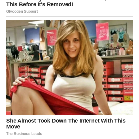
Lukas osjeća potrebu da brani svoju reputaciju, ne samo kao
umjetnika, već kao građanina koji ima pravo na svoje
mišljenje. „Nikada se neću skloniti pred pritiscima. Neću
dozvoliti da me kriminalizuju zbog onoga što mislim i govorim“,
dodao je, ističući svoju odlučnost da se bori protiv nepravde.
Ova izjava podsjeća na slične situacije u prošlosti, kada su se
umjetnici i javne ličnosti suočavali s represijom zbog svojih
stavova, ali su, uprkos tome, nastavili da se bore za svoja
prava i prava drugih.