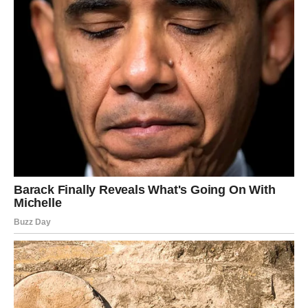
istakao je. Ova izjava implicira da se u javnom životu često
miješaju političke i lične sfere, što dodatno komplikuje situaciju
za javne ličnosti poput Lukasa. U ovom kontekstu, važno je
napomenuti kako su umjetnici često meta političkih sukoba i
ideoloških razlika, što može imati ozbiljne posljedice po njihovu
karijeru i osobni život.