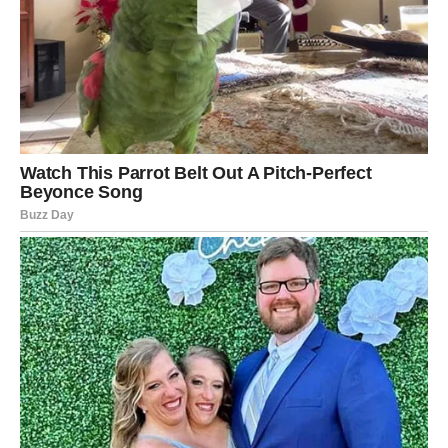
oslobode straha i govore o nepravdama koje ih okružuju.
„Moja umjetnost je moj glas, i neću ga utišati zbog straha od
političkih pritisaka“, rekao je, naglašavajući važnost slobode
izražavanja.
Umjetnici, kao javne ličnosti, imaju jedinstvenu
priliku da koriste svoja platforma kako bi podigli svijest o
društvenim pitanjima i potakli promjenu.
Kako se situacija nastavlja razvijati, javnost će pažljivo pratiti
buduće korake ovog popularnog pjevača. Mnogi se pitaju kako
će se njegovi sukobi s političkim liderima odraziti na njegovu
karijeru i koliko će daleko biti spreman ići u borbi za svoje
pravo na slobodu govora. Situacija oko Acu Lukasa nije samo
pitanje lične borbe, već i šireg pitanja o tome kako umjetnici
mogu utjecati na društvo i boriti se protiv nepravde. U tom
kontekstu, Aca Lukas predstavlja simbol otpora prema
političkom pritisku i represiji.