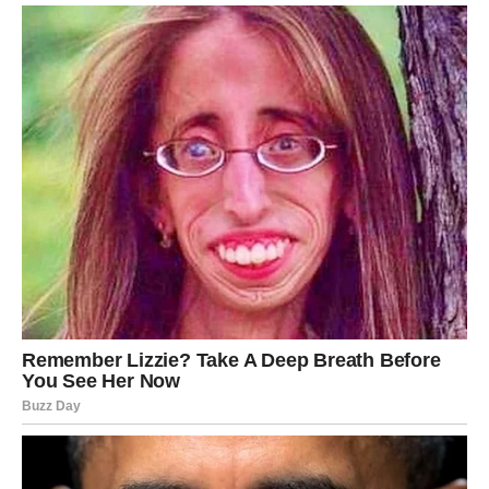
Podrška Vučiću i Osjećaj Nepravde
Jedan od ključnih faktora koji su doprinijeli ovoj situaciji je i
Lukasova otvorena podrška predsjedniku Srbije, Aleksandru
Vučiću. On smatra da su napadi na njega rezultat političkih
razlika, a ne ličnih nesuglasica. „Moji problemi s Dodikom nisu
povezani s privatnim stvarima. To je isključivo politička borba“,