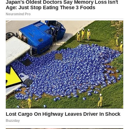
bio je pomućen osećajem krivice i strahom od nepoznatog.
Ana je imala duboke dileme vezane za svoj brak i porodicu, a
Paul je bio svestan kompleksnosti situacije, posebno zbog
svoje dece. Njihova ljubavna priča nije bila jednostavna; nosila
je teret prošlih izbora, ali oboje su verovali u ono što su izgradili
zajedno.
Prekretnice i Odluke
Jedne noći, kada su se prvi put probudili zajedno, shvatili su
da su doneli odluku koja će promeniti njihove živote zauvek.
Njihova veza postala je stvarna, a oboje su shvatili da više ne
mogu ignorisati svoja osećanja. Iako je to značilo ostaviti svoje
prethodne živote iza sebe, odlučili su da krenu napred. Ana je,
suočavajući se s osećajem krivice, odlučila da započne novi
život, iako je znala da će to značiti gubitak veze s nekim ko je
nekada bio važan deo njenog života.