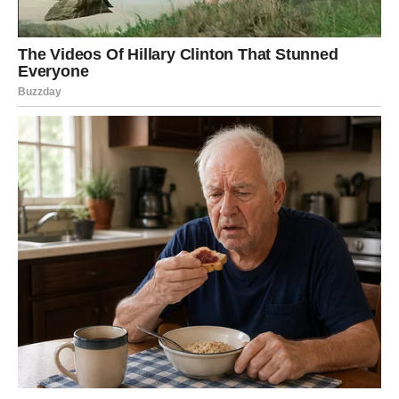
ambicije i strahove, što je dodatno ojačalo njihovu povezanost.
Međutim, izazovi su se pojavili vrlo brzo. Njihov osećaj sreće