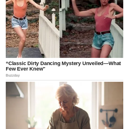
dinamika često stvara tenzije, ali oboje su odlučni da se
fokusiraju na svoju sreću i ljubav, ne dozvoljavajući da prošlost
obeleži njihov sadašnji život.
Zaključak: Ljubav i Odgovornost
Priča Paul i Ane deluje kao inspiracija za mnoge. Ova priča
nas uči da
prava ljubav zahteva hrabrost, razumevanje i
odgovornost
. Iako su njihovi putevi bili ispunjeni izazovima,
njihova sposobnost da se suoče s prošlošću i izgrade bolju
budućnost zajedno pokazuje snagu ljudske duše. Oni su
naučili da ljubav ne opravdava sve, i da istinska sreća dolazi iz
poštovanja prema sebi i drugima, bez obzira na okolnosti.
U svakom slučaju, njihova priča je podsetnik da ljubav može
rasti u najneočekivanijim uslovima, ali da je važno imati na
umu da svaka odluka nosi svoje posledice. Ljubav može