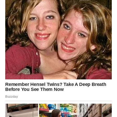
Paul je bio otvoren prema svojoj supruzi o svojim osećanjima,
priznajući da se zaljubio u Anu i da želi razvod. Njegova
iskrenost izazvala je brojne emotivne turbulencije, ali se nije
povukao. Ubrzo je spakovao svoje stvari i preselio se kod
Ane, suočavajući se sa svim izazovima koji su dolazili s tom
odlukom. Bilo je to teže nego što su oboje mogli zamisliti;
razvod, razdvojenost od dece i adaptacija na novi život
predstavljali su velika iskušenja za oboje.
Izgradnja Novog Života
Nakon preseljenja, započeli su proces obnovljanja Paulove
stare kuće, pokušavajući da stvore prostor koji će postati
njihov dom. Učili su se međusobno, istražujući šta im prija,
kako da provode vreme zajedno, i kako da se nose s
izazovima koje donosi zajednički život. Njihova ljubav jačala je