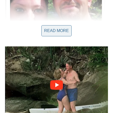
READ MORE
Prvi Susret i Iznenadna Povezanost
Njihov prvi susret van radnog okruženja desio se nakon
festivala, kada su oboje bili u brakovima koji ih nisu ispunjavali.
Paul, otac dvoje dece, i Ana, žena nesrećnog braka, osetili su
snažnu emocionalnu povezanost koja je izvirala iz njihovih
unutrašnjih borbi i snova. Ubrzo nakon tog susreta, njihovi
razgovori su postali sve dublji; delili su svoja razmišljanja,