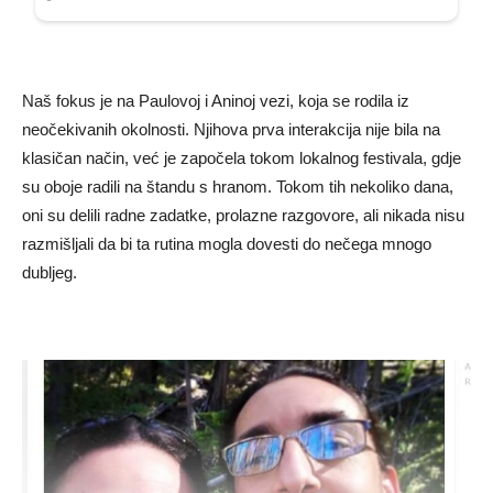
Naš fokus je na Paulovoj i Aninoj vezi, koja se rodila iz
neočekivanih okolnosti. Njihova prva interakcija nije bila na
klasičan način, već je započela tokom lokalnog festivala, gdje
su oboje radili na štandu s hranom. Tokom tih nekoliko dana,
oni su delili radne zadatke, prolazne razgovore, ali nikada nisu
razmišljali da bi ta rutina mogla dovesti do nečega mnogo
dubljeg.