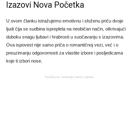
Izazovi Nova Početka
U ovom članku istražujemo emotivnu i složenu priču dvoje
ljudi čija se sudbina ispreplela na neobičan način, otkrivajući
duboku snagu ljubavi i hrabrosti u suočavanju s izazovima.
Ova ispovest nije samo priča o romantičnoj vezi, već i o
preuzimanju odgovornosti za vlastite izbore i posljedicama
koje ti izbori nose.
Sadržaj se nastavlja nakon oglasa