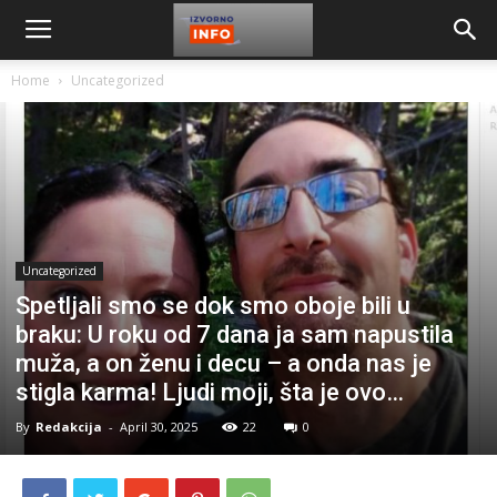
Home
Uncategorized
Uncategorized
Spetljali smo se dok smo oboje bili u
braku: U roku od 7 dana ja sam napustila
muža, a on ženu i decu – a onda nas je
stigla karma! Ljudi moji, šta je ovo…
By
Redakcija
-
April 30, 2025
22
0