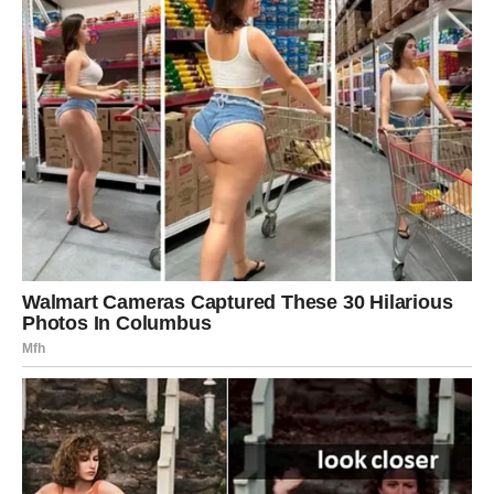
kroz svaku prepreku, dok su se svakodnevno suočavali sa
stvarima koje su ponekad izgledale neizvedivo.
Nakon godinu dana, njihova odluka da se venčaju bila je
rezultat dubokog razumevanja i ljubavi koju su izgradili. Njihov
brak nije bio samo simbol njihove ljubavi, već i potvrda njihove
sposobnosti da prevaziđu sve poteškoće koje su ih pratile.
Danas, četiri godine kasnije, njihova veza je jača nego ikada, s
novim izazovima i radosnim trenucima koji čine svaki dan
posebnim.
Porodične Dinamike i Prihvatanje
Paulova deca su postupno prihvatila Anu, dok su njeni roditelji
postali svesni promene u njenom životu i počeli su da ih
doživljavaju kao porodicu. Međutim, izazov ostaje s Paulovim
roditeljima, koji nikako ne mogu da prihvate Anu, videći je kao
osobu koja je dovela do raspada njihove porodice. Ova