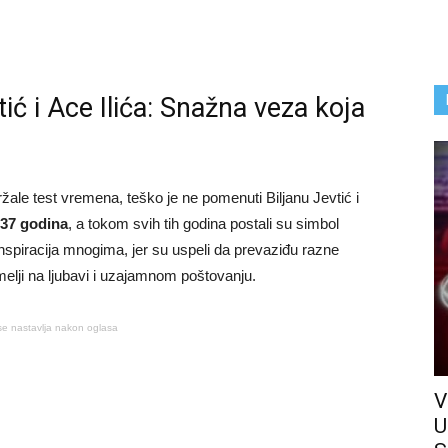
ić i Ace Ilića: Snažna veza koja
žale test vremena, teško je ne pomenuti Biljanu Jevtić i
37 godina
, a tokom svih tih godina postali su simbol
 inspiracija mnogima, jer su uspeli da prevaziđu razne
melji na ljubavi i uzajamnom poštovanju.
se nastavlja nakon oglasa
V
U