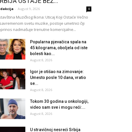
RBIJA OSTAJE BEZ...
dakcija
-
August 9, 2026
0
tavština Muzičkog Ikona: Uticaj Koji Ostaće Večno
savremenom svetu muzike, postoje umetnici čiji
prinos nadmašuje trenutne komercijalne...
Popularna pjevačica spala na
45 kilograma, oboljela od iste
bolesti kao...
August 8, 2026
Igor je otišao na zimovanje:
Umesto posle 10 dana, vratio
se...
August 8, 2026
Tokom 30 godina u onkologiji,
video sam sve i mogu reći:...
August 8, 2026
U stravičnoj nesreći Srbija