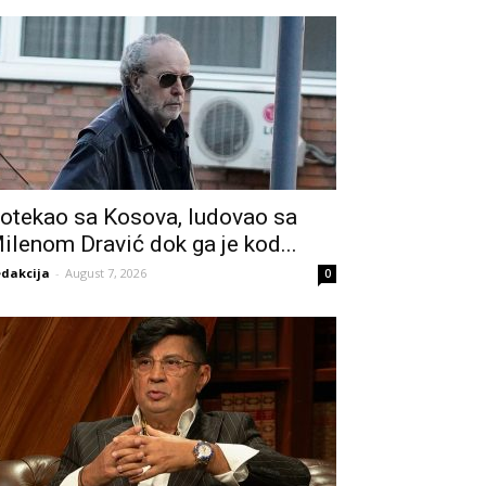
otekao sa Kosova, ludovao sa
ilenom Dravić dok ga je kod...
dakcija
-
August 7, 2026
0