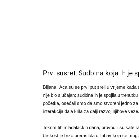
Prvi susret: Sudbina koja ih je s
Biljana i Aca su se prvi put sreli u vrijeme kada
nije bio slučajan; sudbina ih je spojila u trenut
početka, osećali smo da smo stvoreni jedno za d
interakcija dala krila za dalji razvoj njihove veze
Tokom tih mladalačkih dana, provodili su sate 
bliskost je brzo prerastala u ljubav koja se mogla 