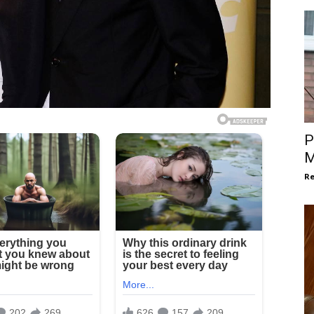
P
M
Re