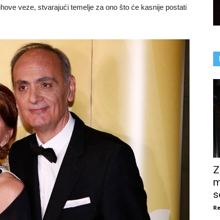
ihove veze, stvarajući temelje za ono što će kasnije postati
Z
m
s
Re