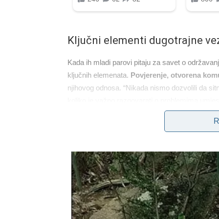
Ključni elementi dugotrajne ve
Kada ih mladi parovi pitaju za savet o održavan
ključnih elemenata.
Povjerenje, otvorena kom
njihovog odnosa. “Nikada nismo dozvolili da sitni
koliko je važno razgovarati o problemima umjesto
R
Biljana se slaže, dodajući: “Razgovor je ključ.
osećanjima i potrebama.” Ova filozofija im je o
trenucima kada su se suočavali s turbulentnim 
postao model za mnoge, koji se bore sa sličnim
Podrška porodice i prijatelja
Tokom godina, Biljana i Aca su se oslanjali na sv