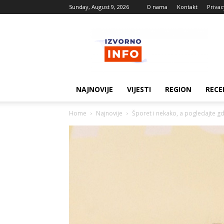
Sunday, August 9, 2026
O nama
Kontakt
Privac
Izvorne
vijesti
NAJNOVIJE
VIJESTI
REGION
RECE
Home
Najnovije
Šporet i nekako, a pogledajte gd