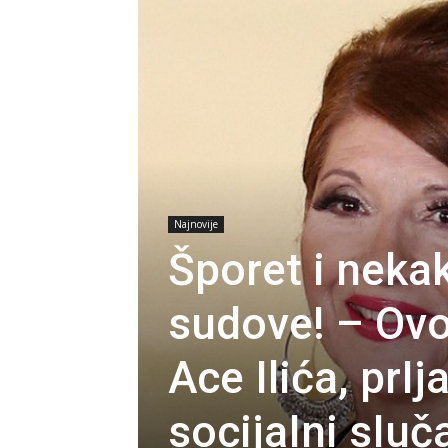
Najnovije
Šporet i neka
sudove! – Ovo 
Ace Ilića, prIj
socijaIni sIuč