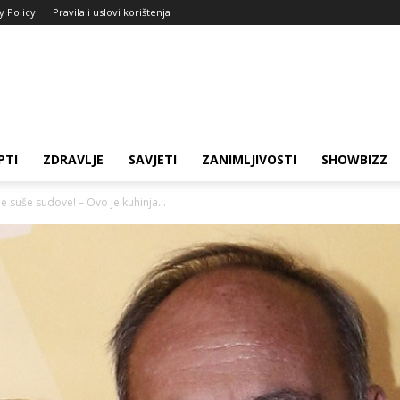
y Policy
Pravila i uslovi korištenja
PTI
ZDRAVLJE
SAVJETI
ZANIMLJIVOSTI
SHOWBIZZ
e suše sudove! – Ovo je kuhinja...