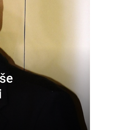
uše
i