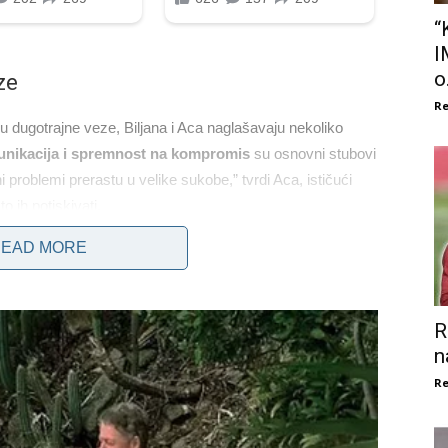
“
I
o.
ze
Re
ju dugotrajne veze, Biljana i Aca naglašavaju nekoliko
unikacija i spremnost na kompromis
su osnovni stubovi
 problemi prerastu u velike sukobe,” tvrdi Aca, ističući
 ih potiskivati.
EAD MORE
 Uvek smo se trudili da otvoreno pričamo o svojim
mogućila da izgrade čvrste temelje svog odnosa, čak i u
situacijama u svojim muzičkim karijerama. Njihov odnos je
R
 izazovima u svojim životima.
n
Re
oju porodicu i prijatelje, koji su im pružili neophodnu