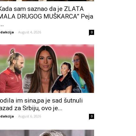
Kada sam saznao da je ZLATA
MALA DRUGOG MUŠKARCA” Peja
..
dakcija
-
August 4, 2026
0
odila im sina,pa je sad šutnuli
azad za Srbiju, ovo je...
dakcija
-
August 6, 2026
0