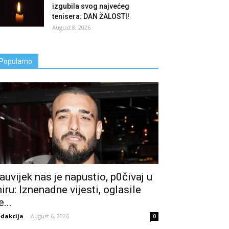
izgubila svog najvećeg
tenisera: DAN ŽALOSTI!
August 8, 2026
Popularno
auvijek nas je napustio, p0čivaj u
iru: Iznenadne vijesti, oglasile
e...
dakcija
-
August 6, 2026
0