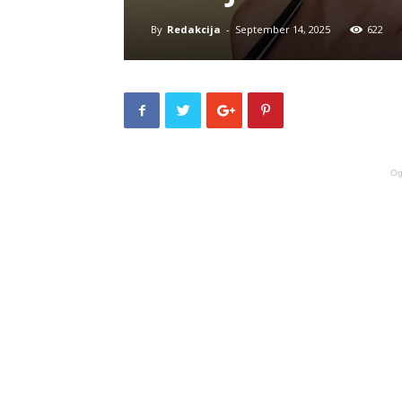
By
Redakcija
-
September 14, 2025
622
Og