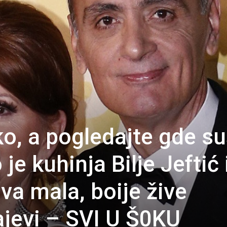
ko, a pogledajte gde s
je kuhinja Bilje Jeftić 
ava mala, boije žive
ajevi – SVI U Š0KU