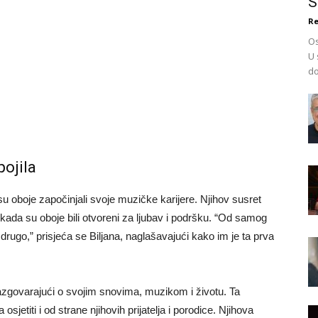
S
Re
Os
U 
do
pojila
 su oboje započinjali svoje muzičke karijere. Njihov susret
ku kada su oboje bili otvoreni za ljubav i podršku. “Od samog
rugo,” prisjeća se Biljana, naglašavajući kako im je ta prva
.
razgovarajući o svojim snovima, muzikom i životu. Ta
osjetiti i od strane njihovih prijatelja i porodice. Njihova