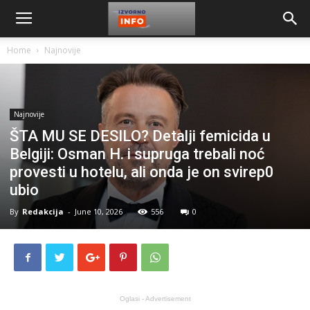
Home
Najnovije
Najnovije
ŠTA MU SE DESILO? Detalji femicida u
Belgiji: Osman H. i supruga trebali noć
provesti u hotelu, ali onda je on svirep0
ubio
By
Redakcija
-
June 10, 2026
556
0
Oglasi - Advertisement