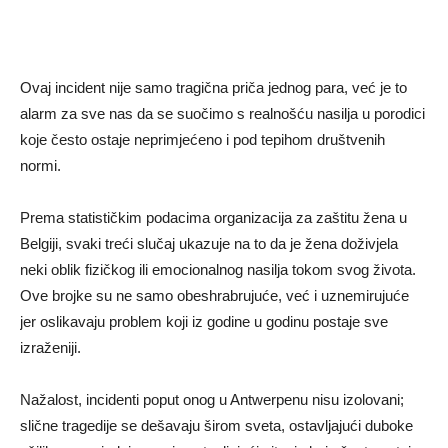
Ovaj incident nije samo tragična priča jednog para, već je to
alarm za sve nas da se suočimo s realnošću nasilja u porodici
koje često ostaje neprimjećeno i pod tepihom društvenih
normi.
Prema statističkim podacima organizacija za zaštitu žena u
Belgiji, svaki treći slučaj ukazuje na to da je žena doživjela
neki oblik fizičkog ili emocionalnog nasilja tokom svog života.
Ove brojke su ne samo obeshrabrujuće, već i uznemirujuće
jer oslikavaju problem koji iz godine u godinu postaje sve
izraženiji.
Nažalost, incidenti poput onog u Antwerpenu nisu izolovani;
slične tragedije se dešavaju širom sveta, ostavljajući duboke