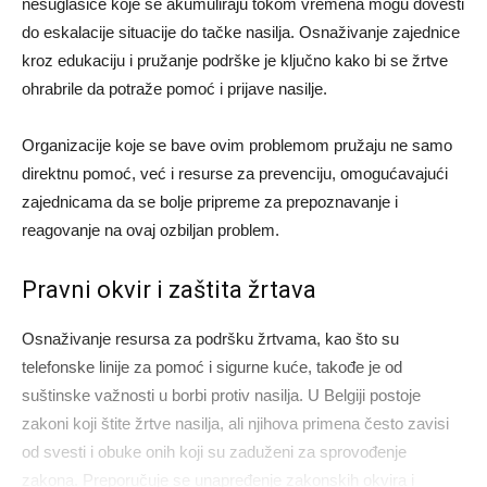
nesuglasice koje se akumuliraju tokom vremena mogu dovesti
do eskalacije situacije do tačke nasilja. Osnaživanje zajednice
kroz edukaciju i pružanje podrške je ključno kako bi se žrtve
ohrabrile da potraže pomoć i prijave nasilje.
Organizacije koje se bave ovim problemom pružaju ne samo
direktnu pomoć, već i resurse za prevenciju, omogućavajući
zajednicama da se bolje pripreme za prepoznavanje i
reagovanje na ovaj ozbiljan problem.
Pravni okvir i zaštita žrtava
Osnaživanje resursa za podršku žrtvama, kao što su
telefonske linije za pomoć i sigurne kuće, takođe je od
suštinske važnosti u borbi protiv nasilja. U Belgiji postoje
zakoni koji štite žrtve nasilja, ali njihova primena često zavisi
od svesti i obuke onih koji su zaduženi za sprovođenje
zakona. Preporučuje se unapređenje zakonskih okvira i