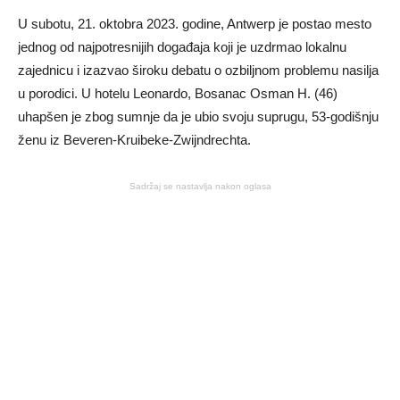
U subotu, 21. oktobra 2023. godine, Antwerp je postao mesto
jednog od najpotresnijih događaja koji je uzdrmao lokalnu
zajednicu i izazvao široku debatu o ozbiljnom problemu nasilja
u porodici. U hotelu Leonardo, Bosanac Osman H. (46)
uhapšen je zbog sumnje da je ubio svoju suprugu, 53-godišnju
ženu iz Beveren-Kruibeke-Zwijndrechta.
Sadržaj se nastavlja nakon oglasa