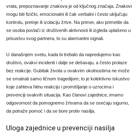
vrata, prepoznavanje znakova je od ključnog značaja. Znakovi
mogu biti fizički, emocionalni ili čak verbalni i često uključuju
kontrolu, pretnje ili izolaciju žrtve. Na primer, ako primetite da
se osoba povlači iz društvenih aktivnosti ili izgleda uplašeno u
prisustvu svog partnera, to su alarmantni signali.
U današnjem svetu, kada bi trebalo da napredujemo kao
društvo, ovakvi incidenti i dalje se dešavaju, a često prolaze
bez reakcije. Gubitak života u ovakvim okolnostima ne može
se smatrati samo ličnom tragedijom; to je kolektivno iskustvo
koje zahteva hitnu reakciju i promišljanje o uzrocima i
prevenciji ovakvih situacija. Kao članovi zajednice, imamo
odgovornost da pomognemo žrtvama da se osećaju sigurno,
da potraže pomoć i da se bore protiv nasilja.
Uloga zajednice u prevenciji nasilja