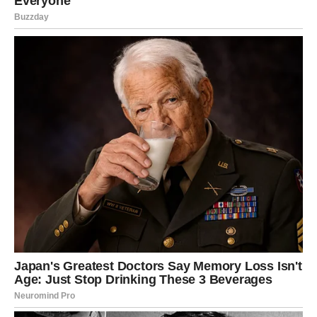
Zaključak: Akcija i edukacija su
neophodni
U zaključku, nasilje u porodici je ozbiljan problem koji zahteva
hitnu pažnju i akciju. Tragedija u Antwerpenu služi kao snažan
podsticaj za sve nas da prepoznamo važnost kolektivnog
delovanja i solidarnosti u borbi protiv nasilja. Uključivanjem
svih članova zajednice, možemo raditi na eliminaciji nasilja i
stvaranju bezbednog okruženja za sve.
Edukacija, prevencija i brza reakcija su ključni koraci ka
izgradnji boljeg društva bez nasilja, gde svaka osoba može da
živi bez straha i u miru. Naša odgovornost je da učinimo sve
što je u našoj moći kako bismo osigurali da se ovakve
tragedije više ne ponavljaju, kako bismo stvorili društvo koje