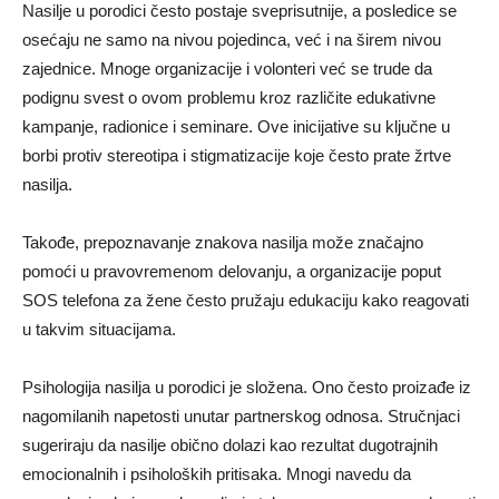
Nasilje u porodici često postaje sveprisutnije, a posledice se
osećaju ne samo na nivou pojedinca, već i na širem nivou
zajednice. Mnoge organizacije i volonteri već se trude da
podignu svest o ovom problemu kroz različite edukativne
kampanje, radionice i seminare. Ove inicijative su ključne u
borbi protiv stereotipa i stigmatizacije koje često prate žrtve
nasilja.
Takođe, prepoznavanje znakova nasilja može značajno
pomoći u pravovremenom delovanju, a organizacije poput
SOS telefona za žene često pružaju edukaciju kako reagovati
u takvim situacijama.
Psihologija nasilja u porodici je složena. Ono često proizađe iz
nagomilanih napetosti unutar partnerskog odnosa. Stručnjaci
sugeriraju da nasilje obično dolazi kao rezultat dugotrajnih
emocionalnih i psiholoških pritisaka. Mnogi navedu da