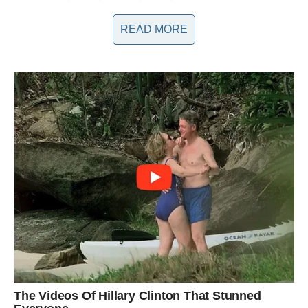
izgradnja boljih sistema podrške koji će omogućiti žrtvama da
READ MORE
se osećaju sigurno tokom procesa prijavljivanja nasilja.
Ovi zakoni uključuju zabranu pristupa nasilniku, kao i različite
oblike pravne pomoći za žrtve koje se suočavaju s pravnim
sistemom.
Važno je da zajednica, institucije i mediji rade zajedno na
podizanju svesti o ovom problemu. Kroz odgovorno
izveštavanje, možemo doprineti razumevanju problema nasilja
u porodici i njegovih uzroka. Mediji igraju ključnu ulogu u
oblikovanju javnog mnjenja i često su ti koji mogu skrenuti
pažnju na važne teme.
Kroz zajedničke napore i saradnju, možemo stvoriti društvo
koje aktivno deluje protiv nasilja u porodici, pružajući podršku
onima koji su pogođeni ovim teškim pitanjem.