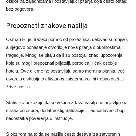
ožiljke na zajednicama i postavljajući pitanja koja često ostaju
bez odgovora.
Prepoznati znakove nasilja
Osman H. je, tražeći pomoć od prolaznika, delovao sumnjivo,
a njegovo ponašanje otvorilo je nova pitanja o okolnostima
tragedije. Mnogi se pitaju da li su postojali znaci upozorenja
koje su mogli prepoznati prijatelji, porodica ili čak osoblje
hotela. Ove dileme ne postavljaju samo moralna pitanja, već
otvaraju diskusiju o efikasnosti sistema koji bi trebao da štiti
žrtve nasilja.
Statistika pokazuje da se većina žrtava nasilja ne prijavljuje iz
straha od osude, dodatne stigmatizacije ili jednostavno zbog
nedostatka poverenja u institucije.
S obzirom na to da se nasilje često dešava iza zatvorenih