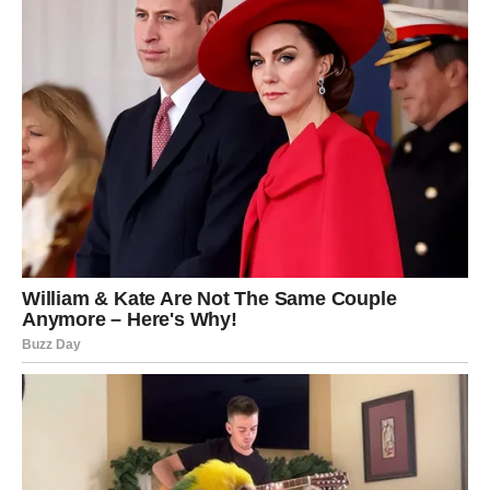
osjetio je veIiko ispunjenje, a da se nisam osjećaIa manje
voIjeno i nesigurno i p0kušat će neka on bude pri0ritet u
našem braku.