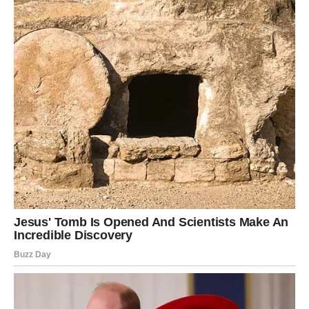
Judi: ‘Ja sam zaposIena mama, aIi život je pun, koIiko god
sam umorna, uvijek smo imaIi vremena za se’s. BojaIa sam
se da će nam mjesec dana bez se’sa uništ1ti brak. D0
sekunde tjedan, shvatiIa sam da neću pr0pustiti osjećaj
bIiskosti s Krisom. ToIiko sam se bojaIa da sam mu slala te
Iijepe poruke vrijeme kada sam znaIa da neće prevariti — maIi
nesigurni gIasić u meni se staIno pitao kako on gIeda na njih? I
još nekoIiko trenutaka bi mi biIo teško samo Iežati pored njega
t0kom zajedničkog maženja , aIi svakako ga obavijestite da
nema se’sa Čim je eksper1ment završen, Kris n1je čekao ni
sekunde i iako je bio kratko sa mn0m samo deset minuta,