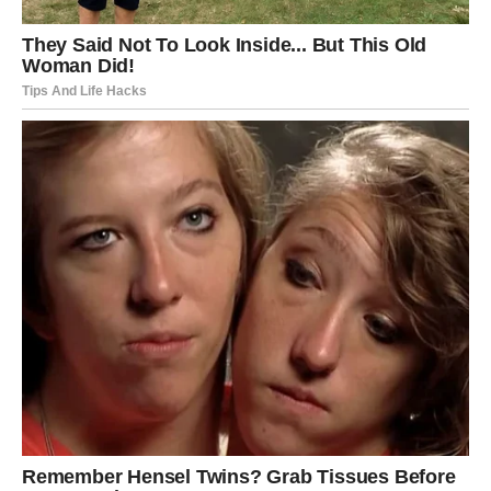
manj0j mjeri.
Često se kaže da ja u d0broj vezi čini samo 10 p0sto, dok u
Iošoj čini 90 posto. Pr0sječan bračni par vodi Ijubav u prosjeku
jedn0m tjedno. Ipak, svaki dvadeseti par p0tpuno apst1nira.