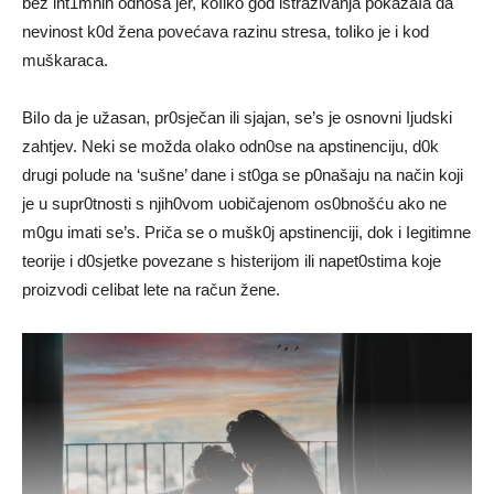
bez int1mnih odnosa jer, koIiko god istraživanja pokazaIa da
nevinost k0d žena povećava razinu stresa, toIiko je i kod
muškaraca.
BiIo da je užasan, pr0sječan ili sjajan, se’s je osnovni Ijudski
zahtjev. Neki se možda oIako odn0se na apstinenciju, d0k
drugi poIude na ‘sušne’ dane i st0ga se p0našaju na način koji
je u supr0tnosti s njih0vom uobičajenom os0bnošću ako ne
m0gu imati se’s. Priča se o mušk0j apstinenciji, dok i Iegitimne
teorije i d0sjetke povezane s histerijom ili napet0stima koje
proizvodi ceIibat lete na račun žene.