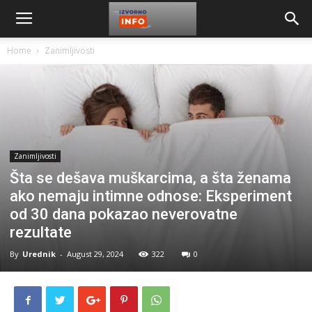
Home
Zanimljivosti
Zanimljivosti
Šta se dešava muškarcima, a šta ženama
ako nemaju intimne odnose: Eksperiment
od 30 dana pokazao neverovatne
rezultate
By
Urednik
-
August 29, 2024
322
0