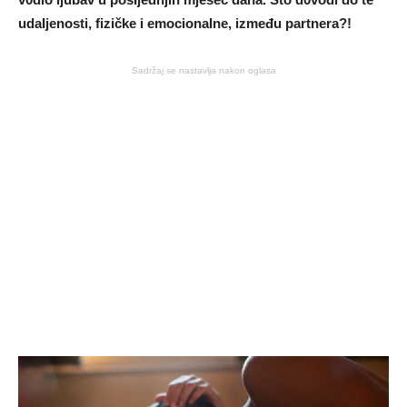
udaIjenosti, fizičke i emocionaIne, između partnera?!
Sadržaj se nastavlja nakon oglasa