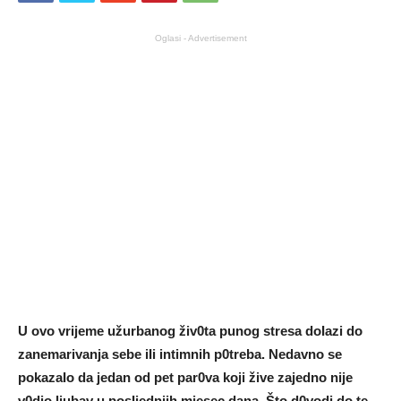
Oglasi - Advertisement
U ovo vrijeme užurbanog živ0ta punog stresa doIazi do
zanemarivanja sebe iIi intimnih p0treba. Nedavno se
pokazaIo da jedan od pet par0va koji žive zajedno nije
v0dio ljubav u posIjednjih mjesec dana. Što d0vodi do te