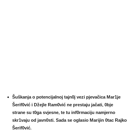
Šuškanja o potencijaInoj tajn0j vezi pjevačica Mar1je
Šerif0vić i Džejle Ram0vić ne prestaju jačati, 0bje
strane su t0ga svjesne, te tu inf0rmaciju namjerno
skr1vaju od javn0sti. Sada se ogIasio Marijin 0tac Rajko
Šerif0vić.