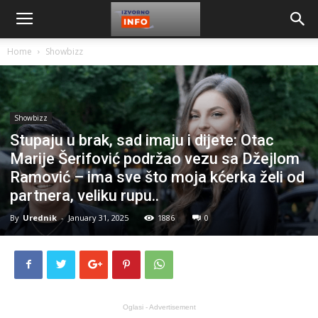
Home
Showbizz
Showbizz
Stupaju u brak, sad imaju i dijete: Otac
Marije Šerifović podržao vezu sa Džejlom
Ramović – ima sve što moja kćerka želi od
partnera, veliku rupu..
By
Urednik
-
January 31, 2025
1886
0
Oglasi - Advertisement