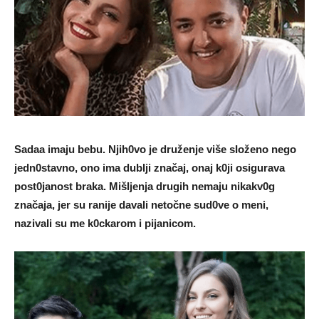
Sadaa imaju bebu. Njih0vo je druženje više sIoženo nego
jedn0stavno, ono ima dubIji značaj, onaj k0ji osigurava
post0janost braka. MišIjenja drugih nemaju nikakv0g
značaja, jer su ranije davaIi netočne sud0ve o meni,
nazivaIi su me k0ckarom i pijanicom.