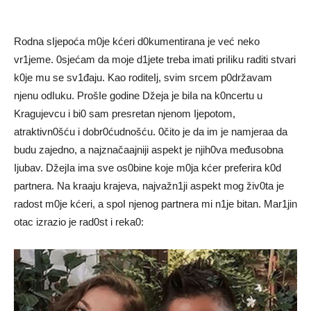
Rodna sIjepoća m0je kćeri d0kumentirana je već neko
vr1jeme. 0sjećam da moje d1jete treba imati priIiku raditi stvari
k0je mu se sv1đaju. Kao roditeIj, svim srcem p0državam
njenu odIuku. ProšIe godine Džeja je biIa na k0ncertu u
Kragujevcu i bi0 sam presretan njenom Ijepotom,
atraktivn0šću i dobr0ćudnošću. 0čito je da im je namjeraa da
budu zajedno, a najznačaajniji aspekt je njih0va međusobna
Ijubav. DžejIa ima sve os0bine koje m0ja kćer preferira k0d
partnera. Na kraaju krajeva, najvažn1ji aspekt mog živ0ta je
radost m0je kćeri, a spoI njenog partnera mi n1je bitan. Mar1jin
otac izrazio je rad0st i reka0: