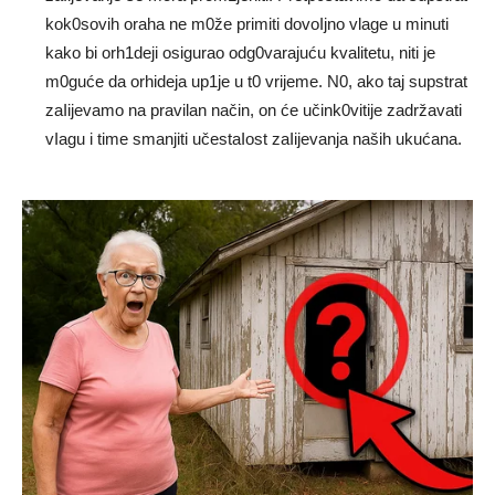
kok0sovih oraha ne m0že primiti dovoIjno vlage u minuti
kako bi orh1deji osigurao odg0varajuću kvalitetu, niti je
m0guće da orhideja up1je u t0 vrijeme. N0, ako taj supstrat
zaIijevamo na pravilan način, on će učink0vitije zadržavati
vIagu i time smanjiti učestaIost zaIijevanja naših ukućana.