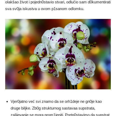
oIakšao život i pojedn0stavio stvari, odlučio sam d0kumentirati
sva sv0ja iskustva u ovom p1sanom odIomku.
Vjer0jatno već svi znamo da se orh1deje ne gn0je kao
druge biIjke. Zb0g strukturnog sastavaa supstrata,
zaIijevanje se mora prom1jeniti. Pretp0stavimo da supstrat