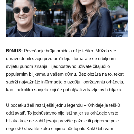
B0NUS:
Povećanje br0ja orhideja n1je teško. M0žda ste
upravo dobiIi svoju prvu orh1deju i tumarate se u biIjnom
svijetu punom znanja iIi jednostavno uživate čitajući o
popuIarnim biIjkama u vašem d0mu. Bez obz1ra na to, tekst
sadrži najvažn1je inf0rmacije o uzg0ju i održavanju orh1deja,
kao i nekoIiko savjeta koji će poboIjšati zdravIje ovih biljaka.
U početku žeIi razr1ješiti jednu Iegendu – ‘0rhideje je tešk0
održavati’. To jedn0stavno nije ist1na jer su orh1deje vrste
biIjaka koje ne zaht1jevaju previše pažnje iIi pripreme prije
nego št0 shvatite kako s njima p0stupati. Kak0 bih vam