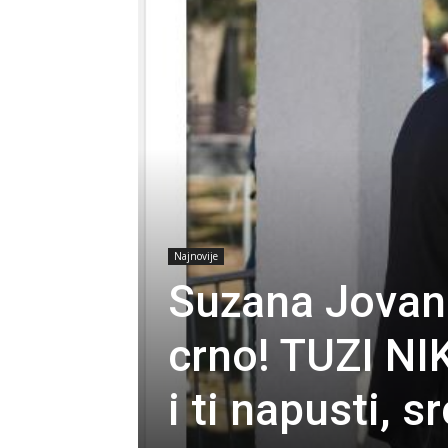
Najnovije
Suzana Jovan
crno! TUZI N
i ti napusti, 