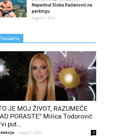
Napadnut Sloba Radanović na
parkingu
August 7, 2026
Popularno
TO JE MOJ ŽIVOT, RAZUMEĆE
AD PORASTE” Milica Todorović
rvi put...
dakcija
-
August 5, 2026
0