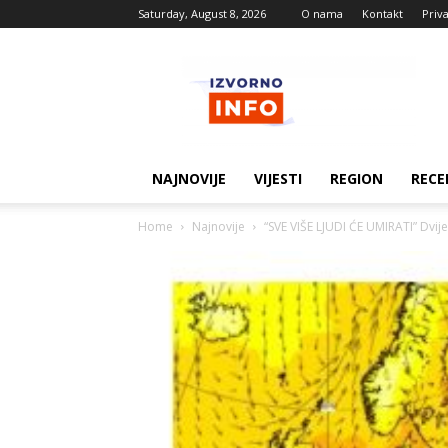
Saturday, August 8, 2026
O nama
Kontakt
Priv
Izvorne
vijesti
NAJNOVIJE
VIJESTI
REGION
RECE
Home
Najnovije
“SVE VIŠE LJUDI ĆE UMIRATI” Dvij