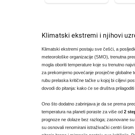
Klimatski ekstremi i njihovi uzr
Klimatski ekstremi postaju sve češći, a poslje
meteorološke organizacije (SMO), trenutna predv
mogla oboriti temperature koje su trenutno najv
za prekomjerno povećanje prosječne globalne 
rubu prelaska kritične tačke u kojoj bi ciljevi p
dovodi do pitanja: kako će se društva prilagodit
Ono što dodatno zabrinjava je da se prema pred
temperatura na planeti poraste za više od
2 ste
prognoze ne dolaze bez razloga; zasnovane su n
su osnovali renomirani istraživački centri širom 