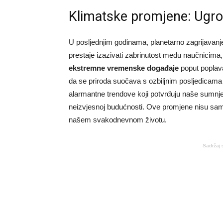
Klimatske promjene: Ugr
U posljednjim godinama, planetarno zagrijavanj
prestaje izazivati zabrinutost među naučnicima,
ekstremne vremenske događaje
poput poplava
da se priroda suočava s ozbiljnim posljedicama lj
alarmantne trendove koji potvrđuju naše sumnje
neizvjesnoj budućnosti. Ove promjene nisu samo 
našem svakodnevnom životu.
Sadržaj 