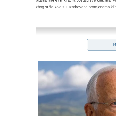
pitanja hrane i migracija postaju sve kritičnija.
zbog suša koje su uzrokovane promjenama klime
R