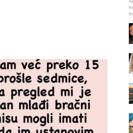
Si
fi
bo