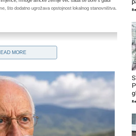
 Primjerice, mnoge afričke zemlje već sada se bore s gladi
p
, što dodatno ugrožava opstojnost lokalnog stanovništva.
Re
EAD MORE
S
P
g
Re