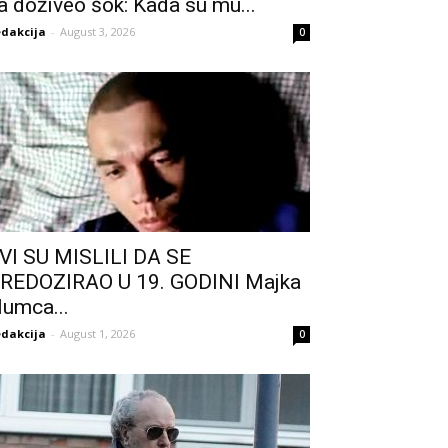
a doživeo šok: Kada su mu...
dakcija
-
August 3, 2026
0
VI SU MISLILI DA SE
REDOZIRAO U 19. GODINI Majka
lumca...
dakcija
-
August 1, 2026
0