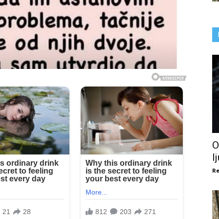
O
l
Re