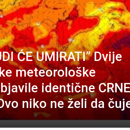
DI ĆE UMIRATI” Dvije
ske meteorološke
objavile identične CRN
o niko ne želi da čuj