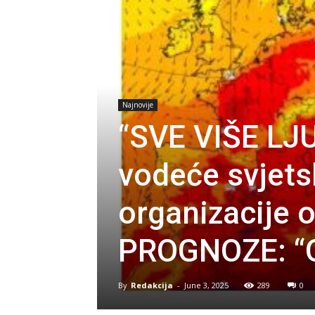
Najnovije
“SVE VIŠE LJU
vodeće svjet
organizacije 
PROGNOZE: “Ov
By
Redakcija
-
June 3, 2025
289
0