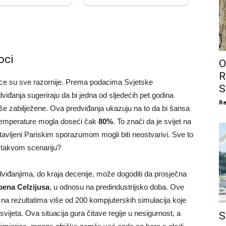
oci
O
R
dice su sve razornije. Prema podacima Svjetske
S
iđanja sugeriraju da bi jedna od sljedećih pet godina
Re
iše zabilježene. Ova predviđanja ukazuju na to da bi šansa
temperature mogla doseći čak
80%
. To znači da je svijet na
ostavljeni Pariskim sporazumom mogli biti neostvarivi. Sve to
i takvom scenariju?
viđanjima, do kraja decenije, može dogoditi da prosječna
pena Celzijusa
, u odnosu na predindustrijsko doba. Ove
a rezultatima više od 200 kompjuterskih simulacija koje
svijeta. Ova situacija gura čitave regije u nesigurnost, a
S