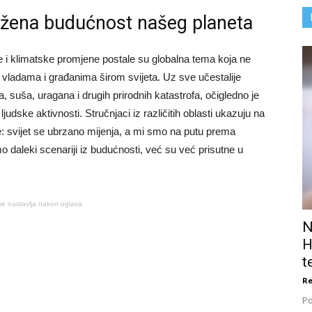
ožena budućnost našeg planeta
e i klimatske promjene postale su globalna tema koja ne
 vladama i građanima širom svijeta. Uz sve učestalije
, suša, uragana i drugih prirodnih katastrofa, očigledno je
udske aktivnosti. Stručnjaci iz različitih oblasti ukazuju na
: svijet se ubrzano mijenja, a mi smo na putu prema
daleki scenariji iz budućnosti, već su već prisutne u
se nastavlja nakon oglasa
N
H
t
Re
Po