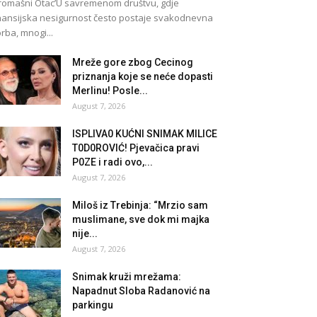
romašni Otac’U savremenom društvu, gdje
nansijska nesigurnost često postaje svakodnevna
rba, mnogi...
Mreže gore zbog Cecinog
priznanja koje se neće dopasti
Merlinu! Posle...
August 7, 2026
lSPLlVA0 KUĆNl SNlMAK MlLlCE
T0D0ROVlĆ! Pjevačica pravi
P0ZE i radi ovo,...
August 7, 2026
Miloš iz Trebinja: “Mrzio sam
muslimane, sve dok mi majka
nije...
August 7, 2026
Snimak kruži mrežama:
Napadnut Sloba Radanović na
parkingu