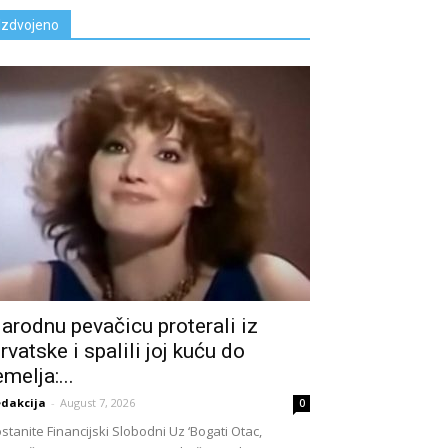
Izdvojeno
arodnu pevačicu proterali iz
rvatske i spalili joj kuću do
emelja:...
dakcija
-
August 7, 2026
0
stanite Financijski Slobodni Uz ‘Bogati Otac,