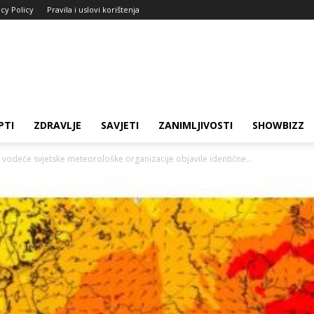
acy Policy
Pravila i uslovi korištenja
PTI
ZDRAVLJE
SAVJETI
ZANIMLJIVOSTI
SHOWBIZZ
e vodeće svjetske meteorološke organizacije objavile identične...