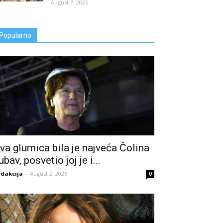
August 7, 2026
Popularno
va glumica bila je najveća Čolina
jubav, posvetio joj je i...
dakcija
-
August 2, 2026
0