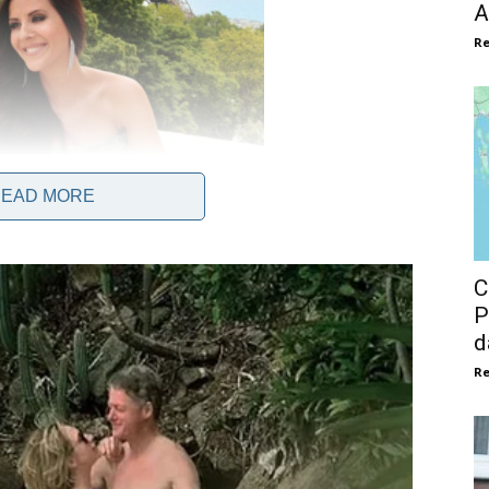
A
Re
EAD MORE
C
P
d
Re
jena karijera u medijima prije nego što je postala prva dama
e kao televizijska novinarka, gdje je stekla vještine