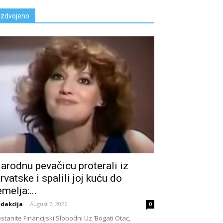
Izdvojeno
arodnu pevačicu proterali iz
rvatske i spalili joj kuću do
emelja:...
dakcija
-
August 7, 2026
0
stanite Financijski Slobodni Uz ‘Bogati Otac,