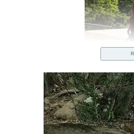
R
Tamara Vučić je završila
Filološki fakultet
, a n
dodatno doprinosi njenom javnom profilu. Radila j