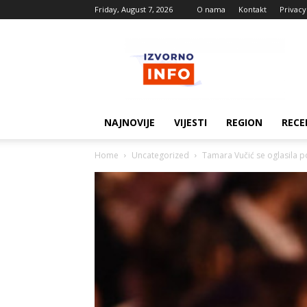
Friday, August 7, 2026
O nama
Kontakt
Privacy
Izvorne
vijesti
NAJNOVIJE
VIJESTI
REGION
RECE
Home
Uncategorized
Tamara Vučić se oglasila p