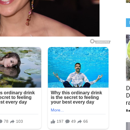
D
D
r
Re