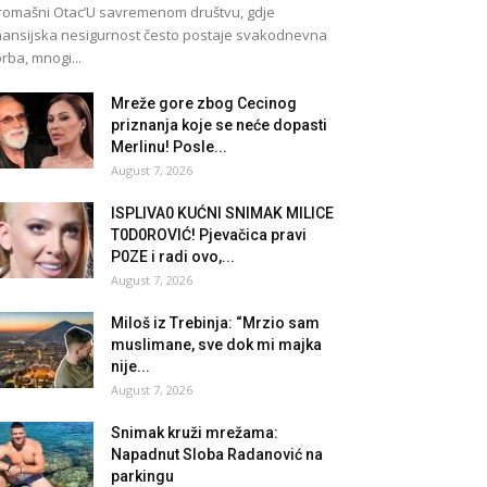
romašni Otac’U savremenom društvu, gdje
nansijska nesigurnost često postaje svakodnevna
rba, mnogi...
Mreže gore zbog Cecinog
priznanja koje se neće dopasti
Merlinu! Posle...
August 7, 2026
lSPLlVA0 KUĆNl SNlMAK MlLlCE
T0D0ROVlĆ! Pjevačica pravi
P0ZE i radi ovo,...
August 7, 2026
Miloš iz Trebinja: “Mrzio sam
muslimane, sve dok mi majka
nije...
August 7, 2026
Snimak kruži mrežama:
Napadnut Sloba Radanović na
parkingu