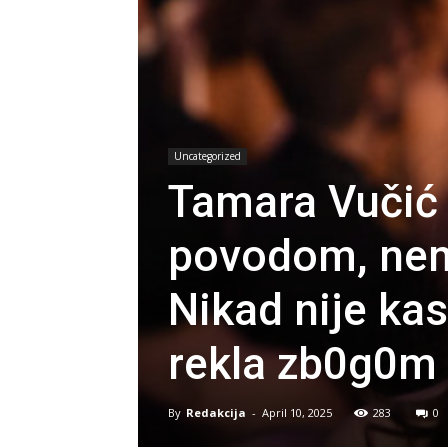
Uncategorized
Tamara Vučić 
povodom, nema
Nikad nije ka
rekla zb0g0m 
By
Redakcija
-
April 10, 2025
283
0