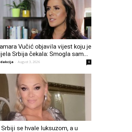
amara Vučić objavila vijest koju je
ijela Srbija čekala: Smogla sam...
dakcija
-
August 3, 2026
0
 Srbiji se hvale luksuzom, a u