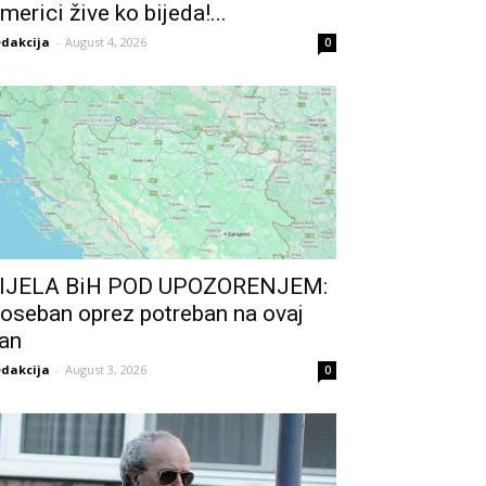
merici žive ko bijeda!...
dakcija
-
August 4, 2026
0
IJELA BiH POD UPOZORENJEM:
oseban oprez potreban na ovaj
an
dakcija
-
August 3, 2026
0