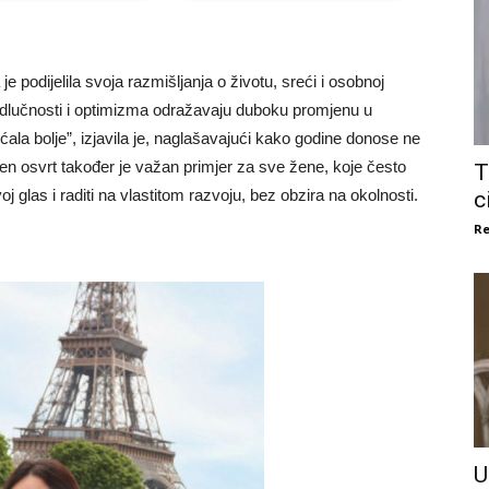
je podijelila svoja razmišljanja o životu, sreći i osobnoj
, odlučnosti i optimizma odražavaju duboku promjenu u
la bolje”, izjavila je, naglašavajući kako godine donose ne
njen osvrt također je važan primjer za sve žene, koje često
T
j glas i raditi na vlastitom razvoju, bez obzira na okolnosti.
c
Re
U