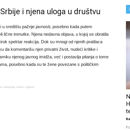
rbije i njena uloga u društvu
i u središtu pažnje javnosti, posebno kada putem
eli lične trenutke. Njena nedavna objava, u kojoj se obratila
širok spektar reakcija. Dok su mnogi od njenih pratilaca
iliku da komentarišu njen privatni život, nudeći kritike i
miku njenog javnog imidža, već i postavlja pitanja o tome
ama, posebno kada su te žene povezane s političkim
se nastavlja nakon oglasa
N
H
t
Re
Po