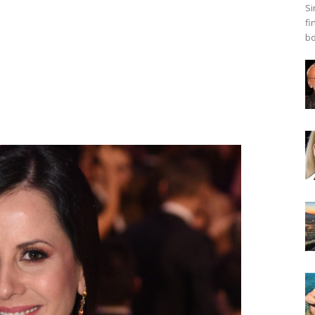
Si
fi
bo