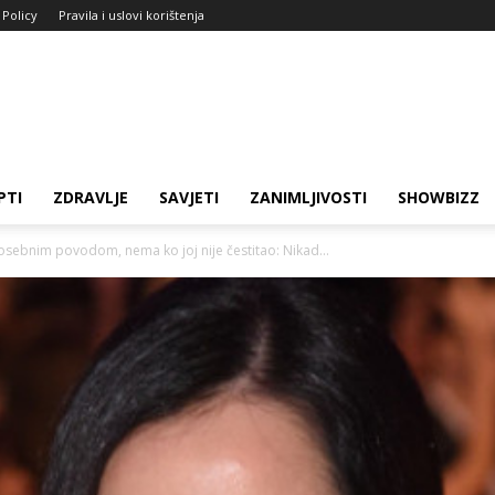
 Policy
Pravila i uslovi korištenja
PTI
ZDRAVLJE
SAVJETI
ZANIMLJIVOSTI
SHOWBIZZ
osebnim povodom, nema ko joj nije čestitao: Nikad...