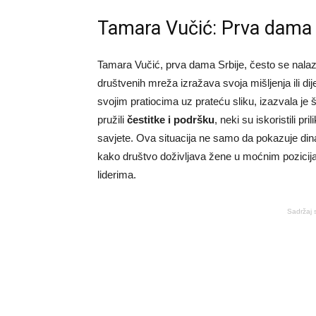
Tamara Vučić: Prva dama S
Tamara Vučić, prva dama Srbije, često se nalaz
društvenih mreža izražava svoja mišljenja ili dij
svojim pratiocima uz prateću sliku, izazvala je 
pružili
čestitke i podršku
, neki su iskoristili pr
savjete. Ova situacija ne samo da pokazuje dina
kako društvo doživljava žene u moćnim pozicij
liderima.
Sadržaj 