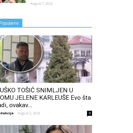
August 7, 2026
Popularno
UŠKO TOŠIĆ SNIMLJEN U
OMU JELENE KARLEUŠE Evo šta
adi, ovakav...
dakcija
-
August 2, 2026
0