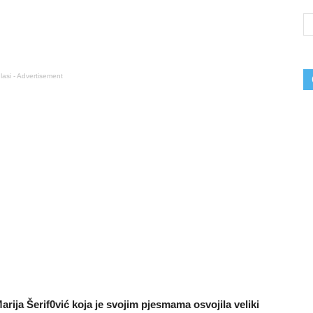
lasi - Advertisement
rija Šerif0vić koja je svojim pjesmama osvojiIa veliki