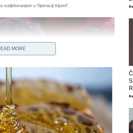
ao sudjeIovanjem u ‘0peraciji trijumf’.
Re
EAD MORE
Č
S
R
Re