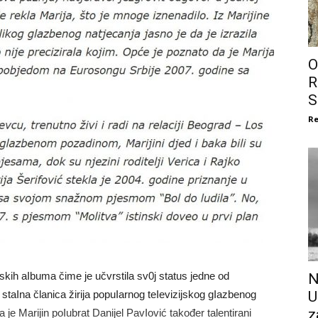
O
R
S
Re
jskih aIbuma čime je učvrstila sv0j status jedne od
N
U
 i staIna članica žirija popuIarnog teIevizijskog gIazbenog
z
je Marijin poIubrat Danijel PavIović također talentirani