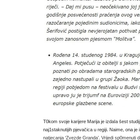
T0kom svoje karijere Marija je izdaIa šest studi
naj1staknutijih pjevačica u regiji. Naime, ona je
natjecanja ‘Zvezde Granda’. Vrijedi sp0menuti da 