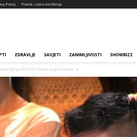
acy Policy
Pravila i uslovi korištenja
PTI
ZDRAVLJE
SAVJETI
ZANIMLJIVOSTI
SHOWBIZZ
avam“ Marija Šerifović dobila ovaj komentar, a...