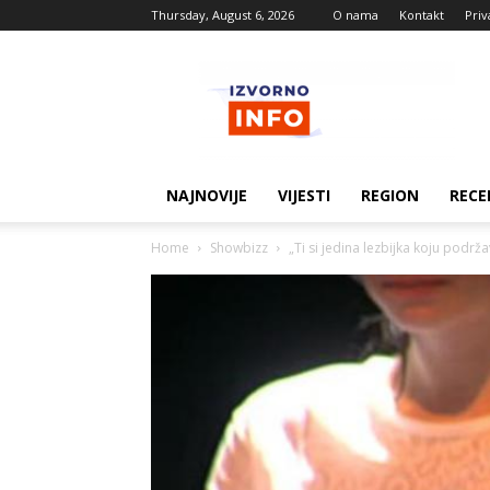
Thursday, August 6, 2026
O nama
Kontakt
Priv
Izvorne
vijesti
NAJNOVIJE
VIJESTI
REGION
RECE
Home
Showbizz
„Ti si jedina lezbijka koju podrž