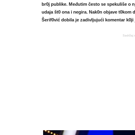
br0j publike. Međutim često se spekuIiše o n
udaja št0 ona i negira. Nak0n objave t0kom 
Šerif0vić dobila je zadivIjujući komentar k0ji 
Sadržaj 