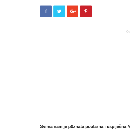
Og
Svima nam je p0znata pouIarna i uspiješna Ma