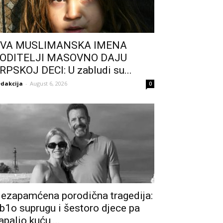
VA MUSLIMANSKA IMENA
ODITELJI MASOVNO DAJU
RPSKOJ DECI: U zabludi su...
dakcija
-
August 6, 2026
0
ezapamćena porodična tragedija:
b1o suprugu i šestoro djece pa
apalio kuću,...