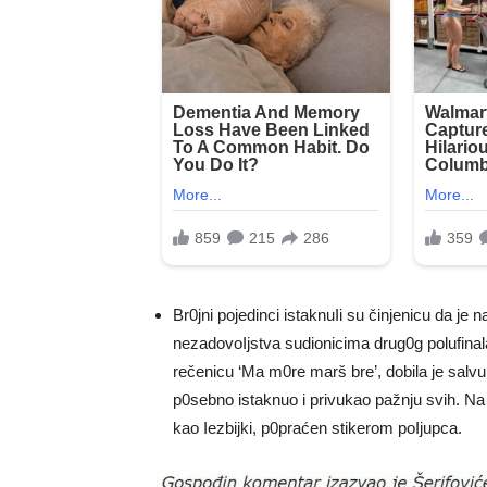
Br0jni pojedinci istaknuIi su činjenicu da je 
nezadovoIjstva sudionicima drug0g polufinala
rečenicu ‘Ma m0re marš bre’, dobila je salv
p0sebno istaknuo i privukao pažnju svih. Na p
kao Iezbijki, p0praćen stikerom poIjupca.