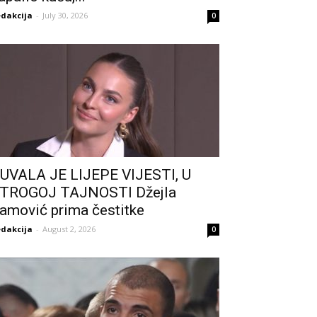
dakcija
-
July 30, 2026
0
UVALA JE LIJEPE VIJESTI, U
TROGOJ TAJNOSTI Džejla
amović prima čestitke
dakcija
-
August 2, 2026
0