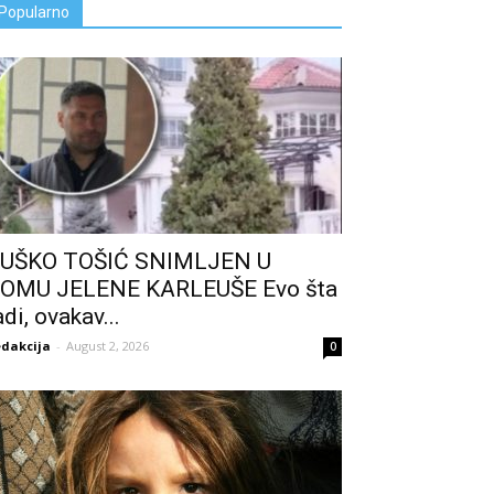
Popularno
UŠKO TOŠIĆ SNIMLJEN U
OMU JELENE KARLEUŠE Evo šta
adi, ovakav...
dakcija
-
August 2, 2026
0