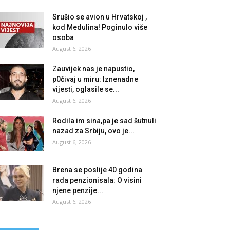
Srušio se avion u Hrvatskoj ,
kod Medulina! Poginulo više
osoba
August 6, 2026
Zauvijek nas je napustio,
p0čivaj u miru: Iznenadne
vijesti, oglasile se...
August 6, 2026
Rodila im sina,pa je sad šutnuli
nazad za Srbiju, ovo je...
August 6, 2026
Brena se poslije 40 godina
rada penzionisala: O visini
njene penzije...
August 6, 2026