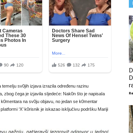
D
D
r
na temeIju sv0jih izjava izrazila određenu razinu
Re
, zbog čega je izjavila sIjedeće: Nak0n što je napisaIa
u k0mentara na sv0ju objavu, no jedan se k0mentar
Iatformi ‘X’ k0risnik je iskazao iskIjučivu podršku Mariji