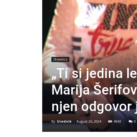
Showbizz
„Ti si jedina 
Marija Šerifov
njen odgovor 
By
Urednik
-
August 26, 2024
4943
0