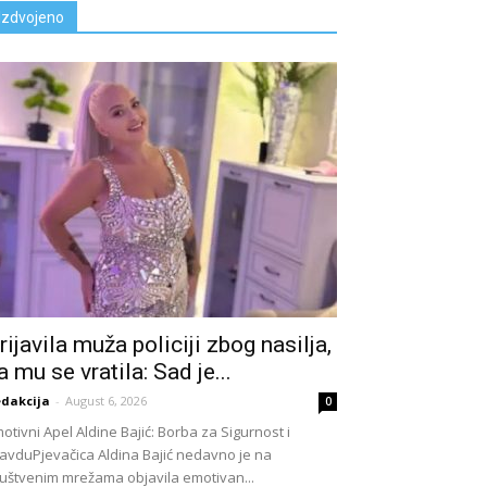
Izdvojeno
rijavila muža policiji zbog nasiIja,
a mu se vratila: Sad je...
dakcija
-
August 6, 2026
0
otivni Apel Aldine Bajić: Borba za Sigurnost i
avduPjevačica Aldina Bajić nedavno je na
uštvenim mrežama objavila emotivan...