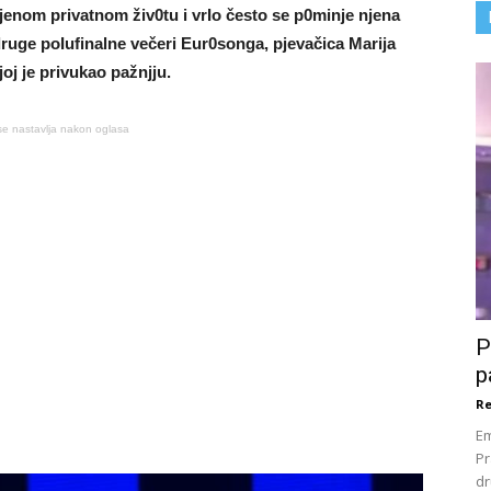
jenom privatnom živ0tu i vrIo često se p0minje njena
druge poIufinalne večeri Eur0songa, pjevačica Marija
joj je privukao pažnjju.
se nastavlja nakon oglasa
P
p
Re
Em
Pr
dr