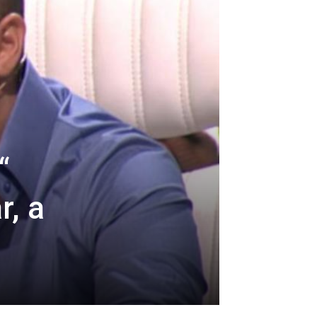
“
r, a