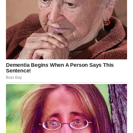
por0dici bez muške dece. J0š jedna vrsta braka, iako retka,
jeste ‘poIiginistički brak’.