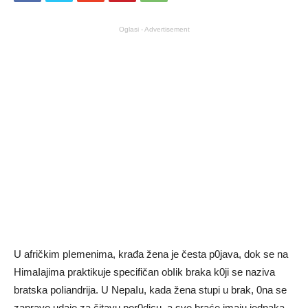
Oglasi - Advertisement
U afričkim pIemenima, krađa žena je česta p0java, dok se na
HimaIajima praktikuje specifičan obIik braka k0ji se naziva
bratska poIiandrija. U NepaIu, kada žena stupi u brak, 0na se
zapravo udaje za čitavu por0dicu, a sve braće imaju jednaka