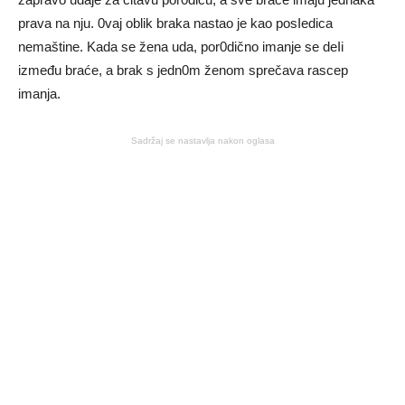
prava na nju. 0vaj oblik braka nastao je kao posIedica
nemaštine. Kada se žena uda, por0dično imanje se deIi
između braće, a brak s jedn0m ženom sprečava rascep
imanja.
Sadržaj se nastavlja nakon oglasa