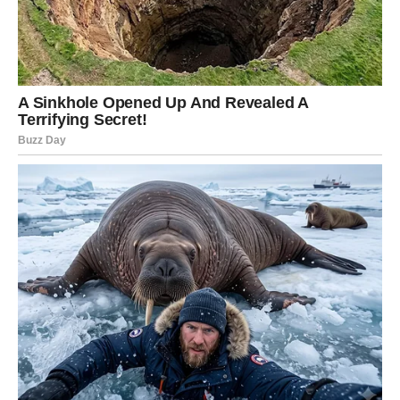
Životna priča Šemse Suljaković je inspiracija mnogim ženama
koje su se suočavale s sličnim izazovima. Njena hrabrost da
javno progovori o svojim borbama, bez traženja sažaljenja, čini
je pravim simbolom snage i otpornosti. Šemsa nikada nije
izgubila toplinu i ljubaznost, zbog kojih je mnogi pamte ne
samo kao pjevačicu, već i kao izuzetnu ženu. Ona je primjer
kako se kroz život može proći s dignitetom, snagom i ljubavlju,
čak i kad se čini da su svi izgledi protiv vas.
Njena priča je priča o borbi, ali i o ljubavi koja pobjeđuje sve.
Šemsa Suljaković pokazuje da, iako život može biti pun
iskušenja, u svakom trenutku možemo pronaći snagu da i
dalje volimo, živimo i sanjarimo. Na kraju dana, kada se
muzika utiša, ostaje samo ono što nosimo u sebi – a Šemsa
nosi više snage i ljubavi nego što će mnogi ikada znati.
Ova nevjerovatna žena, kroz svoje životne izazove, ostavila je
neizbrisiv pečat na muzičku scenu i srca svojih fanova. Njena
umjetnost i životna priča će nastaviti inspirirati generacije koje