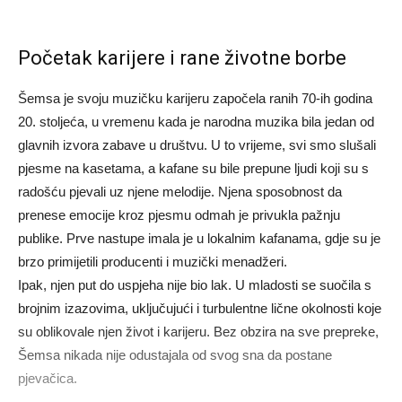
Početak karijere i rane životne borbe
Šemsa je svoju muzičku karijeru započela ranih 70-ih godina
20. stoljeća, u vremenu kada je narodna muzika bila jedan od
glavnih izvora zabave u društvu. U to vrijeme, svi smo slušali
pjesme na kasetama, a kafane su bile prepune ljudi koji su s
radošću pjevali uz njene melodije. Njena sposobnost da
prenese emocije kroz pjesmu odmah je privukla pažnju
publike. Prve nastupe imala je u lokalnim kafanama, gdje su je
brzo primijetili producenti i muzički menadžeri.
Ipak, njen put do uspjeha nije bio lak. U mladosti se suočila s
brojnim izazovima, uključujući i turbulentne lične okolnosti koje
su oblikovale njen život i karijeru. Bez obzira na sve prepreke,
Šemsa nikada nije odustajala od svog sna da postane
pjevačica.