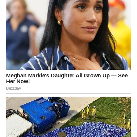
Tragedije tokom rata
Život Šemse Suljaković došao je do prekretnice tokom ratnih
godina. Tokom tog krvavog perioda, izgubila je dva brata,
jednog rođenog, a drugog od strica. Ova tragedija ostavila je
dubok trag na njenoj duši, a rečenica “izgubila sam dva brata”
nosi težinu koju nijedna riječ ne može u potpunosti prenijeti.
Ove gubitke je teško izraziti, a Šemsa je često poslovala sa
bolom na duši. Ali to nije bio kraj njenim mukama. Njen sin
Almir je ranjen u tom haosu, pogođen zalutalim metkom. Njene
borbe kao majke, koja gleda kako joj dijete pati, dodatno su
ojačale njen karakter i snagu.
Ipak, uz pomoć ljekara i Božje providnosti, Almir je preživio,
što je Šemsi donijelo novu nadu i radost. Ove iskustva su
Šemsu naučila da cijeni život i svaki trenutak sa svojim
najmilijima, a njena hrabrost je postala inspiracija mnogima.