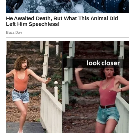
dolaze, jer ona nije samo pjevačica, već i simbol nade i
hrabrosti. Šemsa Suljaković ostaje stalna inspiracija, ne samo
zbog svojih pjesama, već i zbog svog duha koji je u stanju
nadmašiti svaku prepreku.