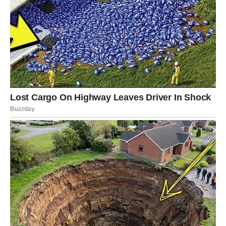
Porodica kao izvor snage
Nakon što su prošli kroz toliko patnji, Šemsa je danas
zahvalna što ima priliku uživati u životu sa svojom porodicom.
Unuci su joj donijeli novu radost, a snaha, koju opisuje kao
“divnu”, učinila je njen život još ljepšim. Danas, kada je estrada
nije više toliko privlači kao nekad, Šemsa se fokusira na svoju
porodicu. Provodi više vremena s unucima i uživa u trenutku
bez pritiska javnosti. Ova promjena fokusa donijela joj je mir i
zadovoljstvo koje je dugo tražila.
Šemsa često ističe koliko su joj podrška porodice i njihove
sreće važne. S njima dijeli ne samo radosti, već i svoje životne
mudrosti, a njihovi osmjesi joj daju snagu da se suoči sa svim
izazovima.
Poruka snage i inspiracije