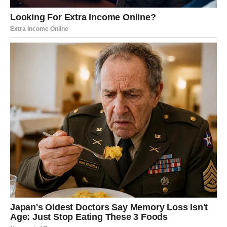
Brak i majčinska borba
Već sa 16 godina, Šemsa se udala za mladića koji je bio samo
godinu dana mlađi od nje. Taj brak, iako kratak, rezultirao je
rođenjem njenog sina Almira, kojeg je Šemsa smatrala svojim
najvećim blagom. Nažalost, brak je završio nakon samo dvije
godine, ostavljajući je da se suoči s izazovima samohrane