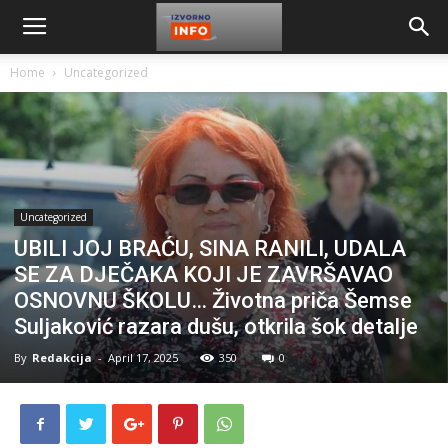
Home
Uncategorized
Uncategorized
UBILI JOJ BRAĆU, SINA RANILI, UDALA
SE ZA DJEČAKA KOJI JE ZAVRŠAVAO
OSNOVNU ŠKOLU… Životna priča Šemse
Suljaković razara dušu, otkrila šok detalje
By
Redakcija
-
April 17, 2025
350
0