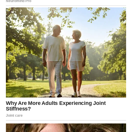
majke. Ovaj period njenog života ispunjen je borbom za
opstanak, kako emocionalno, tako i finansijski. Šemsa nikada
nije govorila mnogo o svojim ranama iz tog perioda, ali je njen
unutrašnji snagu bila očigledna.
Tokom tih godina, radila je razne poslove kako bi prehranila
sebe i svog sina, a često je pjevala noću da bi zaradila dodatni
novac. Njena odluka da se bori i za sebe i za svog sina
predstavlja ključni trenutak u njenom životu, jer je upravo tada
izgradila temelje svoje budućnosti.