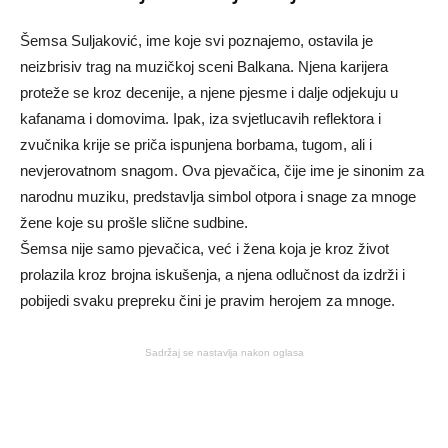
Šemsa Suljaković, ime koje svi poznajemo, ostavila je
neizbrisiv trag na muzičkoj sceni Balkana. Njena karijera
proteže se kroz decenije, a njene pjesme i dalje odjekuju u
kafanama i domovima. Ipak, iza svjetlucavih reflektora i
zvučnika krije se priča ispunjena borbama, tugom, ali i
nevjerovatnom snagom. Ova pjevačica, čije ime je sinonim za
narodnu muziku, predstavlja simbol otpora i snage za mnoge
žene koje su prošle slične sudbine.
Šemsa nije samo pjevačica, već i žena koja je kroz život
prolazila kroz brojna iskušenja, a njena odlučnost da izdrži i
pobijedi svaku prepreku čini je pravim herojem za mnoge.
Sadržaj se nastavlja nakon oglasa