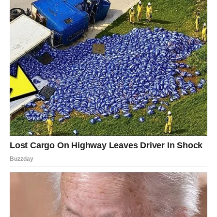
Nakon niza emotivnih turbulencija, uključujući i tragičnu smrt
njenog supruga, Arkan, Ceca je pokazala nevjerojatnu snagu.
Njena sposobnost da se nosi s gubicima i izazovima života
inspirira mnoge, a njen povratak na muzičku scenu je bio
simbol nade za mnoge obožavatelje. Ceca se ne boji pokazati
svoje emocije, iako je često suočena s pitanjima o svom
privatnom životu.
U tom kontekstu, njena otvorenost prema fanovima i medijima