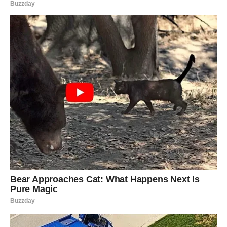
hrabrosti, što dodatno cementira njen status uzora.
Balansiranje Privatnog i Profesionalnog
Života
Uprkos svojoj javnoj ličnosti, Ceca je uvijek naglašavala koliko
joj je važna porodica i privatni život. “Moj fokus ostaje
isključivo na pop muzici dok sam na pozornici. Imam bogat
osobni život i ne trošim energiju na one koji mi ne znače ništa,”
istakla je Ceca. Ove izjave ukazuju na njen trud da pronađe
ravnotežu između muzičke karijere i ličnih obaveza, što je
često izazovno za javne ličnosti. Njena sposobnost da odvoji
profesionalno od privatnog života ključna je za njen uspjeh, ali i
za njen duhovni mir.