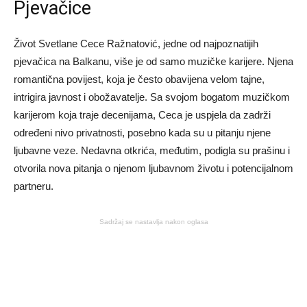
Pjevačice
Život Svetlane Cece Ražnatović, jedne od najpoznatijih
pjevačica na Balkanu, više je od samo muzičke karijere. Njena
romantična povijest, koja je često obavijena velom tajne,
intrigira javnost i obožavatelje. Sa svojom bogatom muzičkom
karijerom koja traje decenijama, Ceca je uspjela da zadrži
određeni nivo privatnosti, posebno kada su u pitanju njene
ljubavne veze. Nedavna otkrića, međutim, podigla su prašinu i
otvorila nova pitanja o njenom ljubavnom životu i potencijalnom
partneru.
Sadržaj se nastavlja nakon oglasa