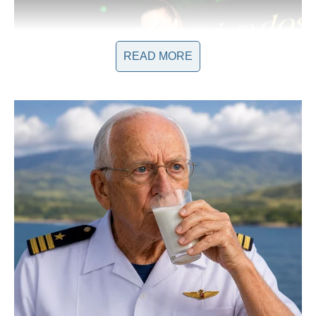
READ MORE
“U to vreme izazvao je priličan skandal, ali sam se kasnije
navikla na to,” izjavila je Ceca, dodajući da ovaj nadimak
smatra laskavim komplimentom. Ovaj epitet nije samo deo
njenog imidža, već odražava i njenu sposobnost da se poveže
sa svojim publikom na dubok način.
Ipak, Ceca nije imuna na kritike. Često se suočava s osudama
zbog svog nadimka, posebno od onih koji ne znaju kroz šta je