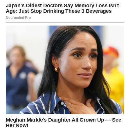
prošla. “Takve reakcije odražavaju samo površne
perspektive,” odgovorila je Ceca na kritike, pokazujući time
svoj čvrst karakter i sposobnost da se nosi s negativnim
komentarima. Ova snaga i odlučnost čine je inspiracijom za
mnoge žene koje se suočavaju s izazovima u životu.
Često im se obraća, govoreći o važnosti samopouzdanja i