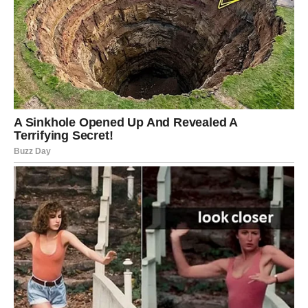
simbol snage i ljubavi. Dok se šuška o njenim ljubavnim
vezama, Ceca će nastaviti da stvara, donoseći radost i
emocije svojim obožavateljima.
Njene nove pjesme često donose teme ljubavi, gubitka i nade,
a njen život će ostati neiscrpan izvor inspiracije i zanimljivih
priča. Također, njena uloga majke i njen odnos sa djecom
često su teme o kojima Ceca rado govori, čime dodatno
obogaćuje sliku o sebi kao javnoj osobi koja je istovremeno i
posvećena majka.