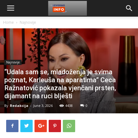
Home
Najnovije
Najnovije
“Udala sam se, mladoženja je svima
poznat, Karleuša na aparatima” Ceca
Ražnatović pokazala vjenčani prsten,
dijamant na ruci blješti
By
Redakcija
-
June 3, 2026
4438
0