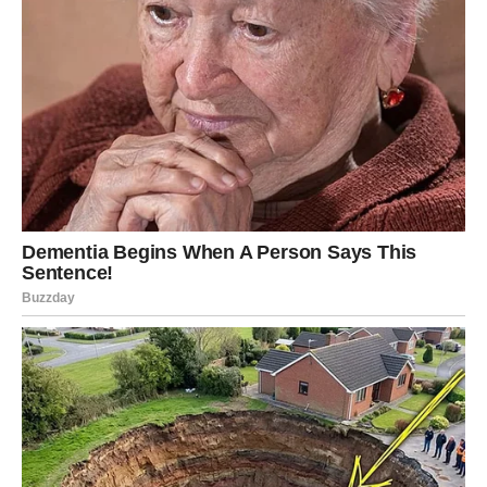
o vlastitim bolnim iskustvima pomaže joj u izgradnji dubljih
veza s njima.
Šta Budućnost Donosi za Ceclu?
Dok se spekulacije o njenim romantičnim vezama nastavljaju,
pitanje ostaje: hoće li Ceca konačno otkriti identitet svog
partnera ili će nastaviti da ga drži u tajnosti? Ceca ostaje
enigma koja intrigira javnost, i to ne samo svojim muzičkim
talentom, već i svojim intrigantnim privatnim životom.
Njena
karijera koja traje više od dvadeset godina ostavila je neizbrisiv
trag u srcima njenih fanova, a njene ljubavne priče su jedno od
najzanimljivijih poglavlja u njenom životu.
U svakom slučaju, Ceca Ražnatović će nastaviti da privlači
pažnju javnosti svojim talentom, hrabrošću i snažnom
ličnošću. Njena sposobnost da se suočava s izazovima i
nastavlja dalje je inspiracija mnogima, a njena muzika ostaje