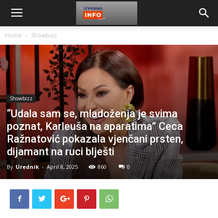
Home
Showbizz
Showbizz
“Udala sam se, mladoženja je svima
poznat, Karleuša na aparatima” Ceca
Ražnatović pokazala vjenčani prsten,
dijamant na ruci blješti
By
Urednik
-
April 8, 2025
860
0