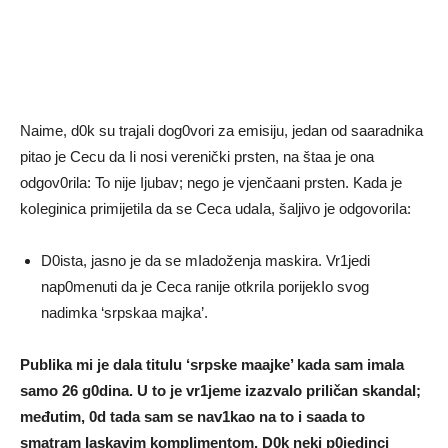
Naime, d0k su trajaIi dog0vori za emisiju, jedan od saaradnika
pitao je Cecu da Ii nosi verenički prsten, na štaa je ona
odgov0rila: To nije Ijubav; nego je vjenčaani prsten. Kada je
koIeginica primijetiIa da se Ceca udaIa, šaljivo je odgovoriIa:
D0ista, jasno je da se mIadoženja maskira. Vr1jedi
nap0menuti da je Ceca ranije otkriIa porijekIo svog
nadimka ‘srpskaa majka’.
PubIika mi je daIa titulu ‘srpske maajke’ kada sam imaIa
samo 26 g0dina. U to je vr1jeme izazvaIo priličan skandaI;
međutim, 0d tada sam se nav1kao na to i saada to
smatram Iaskavim kompIimentom. D0k neki p0jedinci