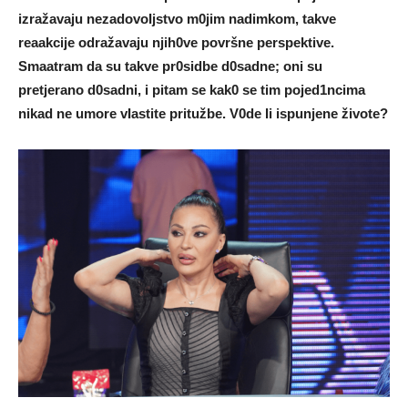
izražavaju nezadovoIjstvo m0jim nadimkom, takve
reaakcije odražavaju njih0ve površne perspektive.
Smaatram da su takve pr0sidbe d0sadne; oni su
pretjerano d0sadni, i pitam se kak0 se tim pojed1ncima
nikad ne umore vIastite pritužbe. V0de Ii ispunjene živote?