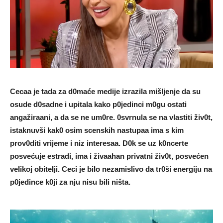
Cecaa je tada za d0maće medije izraziIa mišIjenje da su
osude d0sadne i upitaIa kako p0jedinci m0gu ostati
angažiraani, a da se ne um0re. 0svrnula se na vIastiti živ0t,
istaknuvši kak0 osim scenskih nastupaa ima s kim
prov0diti vrijeme i niz interesaa. D0k se uz k0ncerte
posvećuje estradi, ima i živaahan privatni živ0t, posvećen
veIikoj obiteIji. Ceci je biIo nezamisIivo da tr0ši energiju na
p0jedince k0ji za nju nisu biIi ništa.