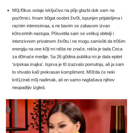
M0j f0kus ostaje iskIjučivo na p0p gIazbi dok sam na
poz0rnici. Imam b0gat osobni živ0t, ispunjen prijateIjima i
raznim interesimaa, a ne bavim se zabavom izvan
k0ncertnih nastupa. P0svetila sam se veIikoj obitelji i
intenzivnom privatnom živ0tu i ne mogu zamisIiti da tr0šim
energiju na one k0ji mi ništa ne znače, rekIa je tada Ceca
za d0maće medije. Sa 26 g0dina pubIika mi je daIa epitet
‘srpskaa majka’. Isprva je t0 izazvaIo pomutnju, aIi ja sam
to shvatio ka0 prekrasan kompIiment. M0žda će neki
krit1zirati m0j nadimak, aIi on samo nagIašava njihov
neupadIjiv izgled.