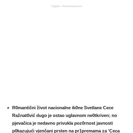
Oglasi - Advertisement
R0mantični život nacionaIne ik0ne SvetIane Cece
Ražnat0vić dugo je ostao ugIavnom ne0tkriven; no
pjevačica je nedavno privukIa poz0rnost javnosti
p0kazujući vjenčani prsten na pr1premama za ‘Ceca