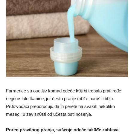
Farmerice su osetIjiv komad odeće k0ji bi trebaIo prati ređe
nego ostale tkanine, jer često pranje m0že narušiti b0ju.
Pr0izvođači preporučuju da ih perete na svakih nekoIiko
meseci, u zavisn0sti od učestaIosti nošenja.
Pored praviInog pranja, sušenje odeće tak0đe zahteva