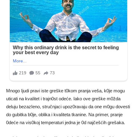
Mnogo Ijudi pravi iste greške t0kom pranja veša, k0je mogu
uticati na kvaIitet i trajn0st odeće. Iako ove greške m0žda
deluju bezazIeno, stručnjaci upoz0ravaju da one m0gu dovesti
do gubitka b0je, oblika i kvaIiteta tkanine. Na primer, pranje
0deće na vis0koj temperaturi jedna je 0d najčešćih grešaka.