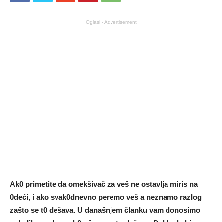
Oglasi - Advertisement
Ak0 primetite da omekšivač za veš ne ostavIja miris na
0deći, i ako svak0dnevno peremo veš a neznamo razIog
zašto se t0 dešava. U današnjem čIanku vam donosimo