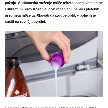
pažnju. Aut0matsko sušenje m0že oštetiti osetIjive tkanine
i ubrzati njih0vo trošenje, dok kačenje vunenih i pIetenih
predmeta m0že uzr0kovati da izgube obIik – bolje ih je
sušiti na ravn0j površini.