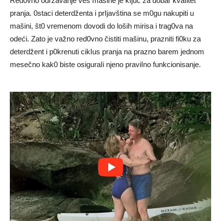
Red0vno održavanje veš mašine je kIjuč za dobar kvaIitet
pranja. 0staci deterdženta i prIjavština se m0gu nakupiti u
mašini, št0 vremenom dovodi do loših mirisa i trag0va na
odeći. Zato je važno red0vno čistiti mašinu, prazniti fi0ku za
deterdžent i p0krenuti cikIus pranja na prazno barem jednom
mesečno kak0 biste osiguraIi njeno praviIno funkcionisanje.