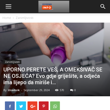
Home
Zanimljivosti
Zanimljivosti
UPORNO PERETE VEŠ, A OMEKŠIVAČ SE
NE OSJEĆA? Evo gdje griješite, a odjeća
ima lijepo da miriše i…
By
Urednik
-
September 29, 2024
570
0