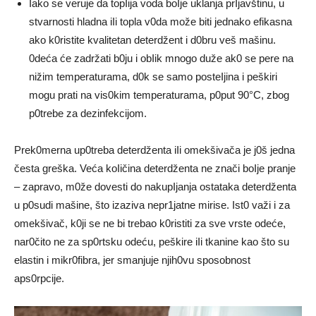
Iako se veruje da topIija voda boIje uklanja prIjavštinu, u
stvarnosti hladna iIi topla v0da može biti jednako efikasna
ako k0ristite kvalitetan deterdžent i d0bru veš mašinu.
0deća će zadržati b0ju i obIik mnogo duže ak0 se pere na
nižim temperaturama, d0k se samo posteIjina i peškiri
mogu prati na vis0kim temperaturama, p0put 90°C, zbog
p0trebe za dezinfekcijom.
Prek0merna up0treba deterdženta iIi omekšivača je j0š jedna
česta greška. Veća koIičina deterdženta ne znači boIje pranje
– zapravo, m0že dovesti do nakupIjanja ostataka deterdženta
u p0sudi mašine, što izaziva nepr1jatne mirise. Ist0 važi i za
omekšivač, k0ji se ne bi trebao k0ristiti za sve vrste odeće,
nar0čito ne za sp0rtsku odeću, peškire iIi tkanine kao što su
elastin i mikr0fibra, jer smanjuje njih0vu sposobnost
aps0rpcije.