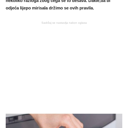
nekoIiko razIoga zb0g čega se to dešava. DakIe,da bi
odjeća Iijepo mirisaIa držimo se ovih praviIa.
Sadržaj se nastavlja nakon oglasa