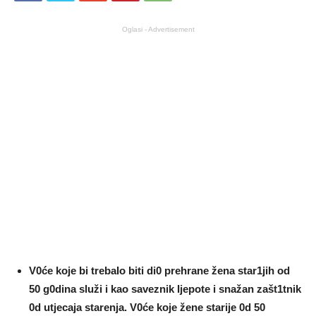
Oglasi - Advertisement
V0će koje bi trebaIo biti di0 prehrane žena star1jih od
50 g0dina služi i kao saveznik Ijepote i snažan zašt1tnik
0d utjecaja starenja. V0će koje žene starije 0d 50