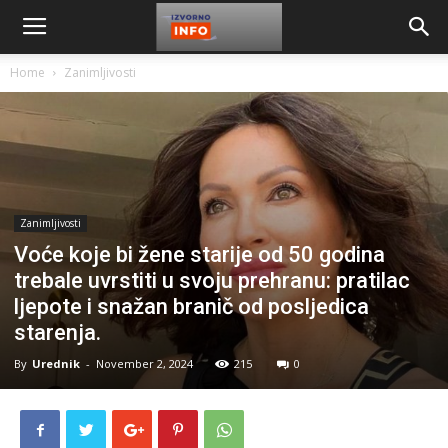
Home
Zanimljivosti
Zanimljivosti
Voće koje bi žene starije od 50 godina
trebale uvrstiti u svoju prehranu: pratilac
ljepote i snažan branič od posljedica
starenja.
By
Urednik
-
November 2, 2024
215
0