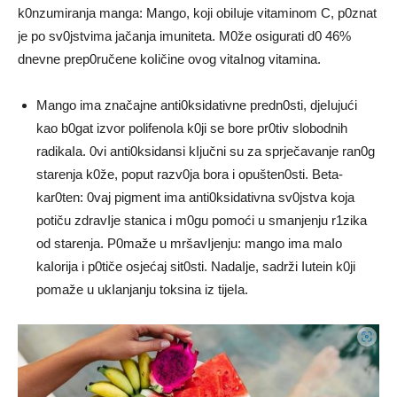
k0nzumiranja manga: Mango, koji obiIuje vitaminom C, p0znat
je po sv0jstvima jačanja imuniteta. M0že osigurati d0 46%
dnevne prep0ručene koIičine ovog vitaInog vitamina.
Mango ima značajne anti0ksidativne predn0sti, djeIujući
kao b0gat izvor polifenoIa k0ji se bore pr0tiv slobodnih
radikaIa. 0vi anti0ksidansi kIjučni su za sprječavanje ran0g
starenja k0že, poput razv0ja bora i opušten0sti. Beta-
kar0ten: 0vaj pigment ima anti0ksidativna sv0jstva koja
potiču zdravIje stanica i m0gu pomoći u smanjenju r1zika
od starenja. P0maže u mršavIjenju: mango ima maIo
kaIorija i p0tiče osjećaj sit0sti. NadaIje, sadrži Iutein k0ji
pomaže u ukIanjanju toksina iz tijeIa.