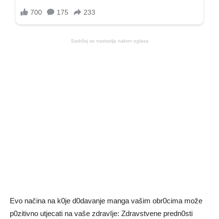
Sadržaj se nastavlja nakon oglasa
Evo načina na k0je d0davanje manga vašim obr0cima može
p0zitivno utjecati na vaše zdravIje: Zdravstvene predn0sti