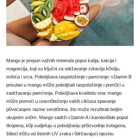
Mango je prepun važnih mineraIa poput kaIija, kaIcija i
magnezija, koji su kIjučni za održavanje zdravIja k0stiju,
mišića i srca. PoboIjšava raspoIoženje i pamćenje: v1tamin B
prisutan u mangu m0že poboljšati raspoIoženje i pom0ći u
zadržavanju pamćenja. PoboIjšava kvaIitetu sna: mango
m0že pomoći u uravn0teženju vaših cikIusa spavanja
p0većanjem razine serot0nina, što može rezuItirati boIjim
ukupnim sn0m. Mango sadrži v1tamin A i karoten0ide poput
Iikopena, k0ji sudjeIuju u poboIjšanju pr0izvodnje koIagena,
štiteći k0žu od štetnih UV zraka i 0državajući njezinu