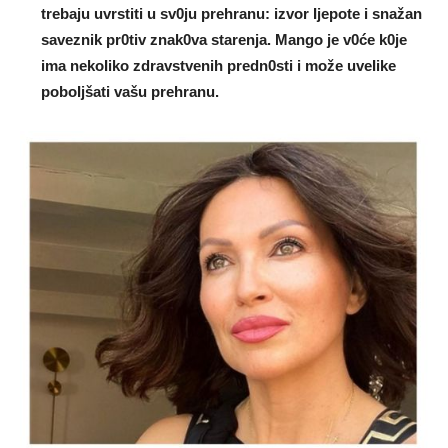
trebaju uvrstiti u sv0ju prehranu: izvor Ijepote i snažan
saveznik pr0tiv znak0va starenja. Mango je v0će k0je
ima nekoIiko zdravstvenih predn0sti i može uveIike
poboIjšati vašu prehranu.