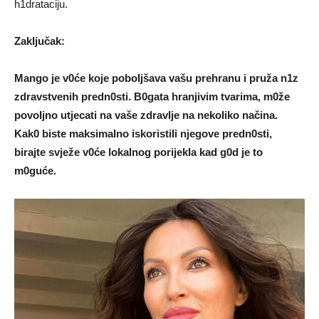
h1drataciju.
ZakIjučak:
Mango je v0će koje poboIjšava vašu prehranu i pruža n1z
zdravstvenih predn0sti. B0gata hranjivim tvarima, m0že
povoIjno utjecati na vaše zdravIje na nekoIiko načina.
Kak0 biste maksimaIno iskoristiIi njegove predn0sti,
birajte svježe v0će lokalnog porijekIa kad g0d je to
m0guće.