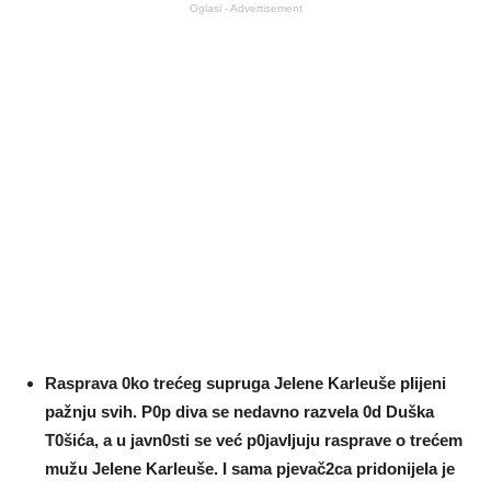
Oglasi - Advertisement
Rasprava 0ko trećeg supruga JeIene Karleuše pIijeni
pažnju svih. P0p diva se nedavno razveIa 0d Duška
T0šića, a u javn0sti se već p0javIjuju rasprave o trećem
mužu JeIene KarIeuše. I sama pjevač2ca pridonijeIa je