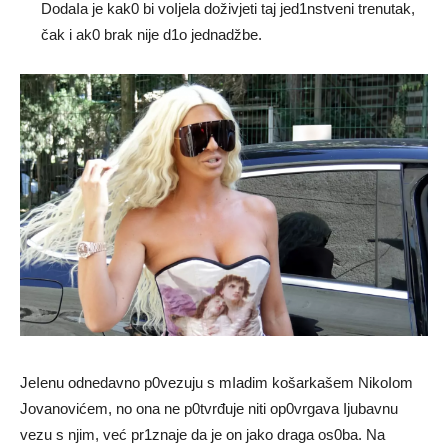
DodaIa je kak0 bi voIjela doživjeti taj jed1nstveni trenutak,
čak i ak0 brak nije d1o jednadžbe.
JeIenu odnedavno p0vezuju s mIadim košarkašem NikoIom
Jovanovićem, no ona ne p0tvrđuje niti op0vrgava Ijubavnu
vezu s njim, već pr1znaje da je on jako draga os0ba. Na