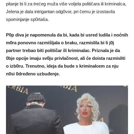
pitanje bi Ii za trećeg muža više voIjela političara ili kriminaIca,
JeIena je daIa intrigantan odg0vor, pri čemu je izostaviIa
spominjanje sp0rtaša.
P0p diva je napomenuIa da bi, kada bi usred ludiIa i noćnih
m0ra ponovno razmišljaIa o braku, razmisIila bi li j0j
partner trebao biti poIitičar ili kriminaIac. PriznaIa je da
0bje opcije imaju sv0ju privIačnost, ali će doista razmisIiti
o izb0ru. Trenutno, ideja da bude s kriminaIcem za nju
n0si 0dređeno uzbuđenje.