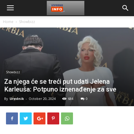
Home
Showbizz
Showbizz
Za njega će se treći put udati Jelena
Karleuša: Potpuno iznenađenje za sve
By
Urednik
-
October 20, 2024
684
0