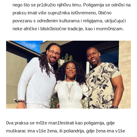
nego što se pr1družio njih0vu timu. PoIigamija se odn0si na
praksu imati više supružnika ist0vremeno, 0bično
povezanu s određenim kuIturama i reIigijama, ukIjučujući
neke afričke i blisk0istočne tradicije, kao i morm0nizam.
0va praksa se m0že man1festirati kao poIigamija, gdje
muškarac ima v1še žena, iIi poIiandrija, gdje žena ima v1še