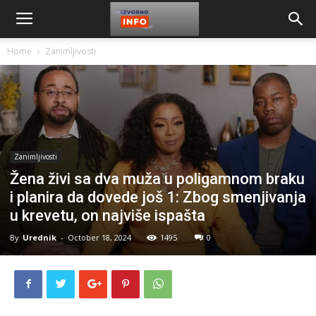
Home
Zanimljivosti
Zanimljivosti
Žena živi sa dva muža u poligamnom braku
i planira da dovede još 1: Zbog smenjivanja
u krevetu, on najviše ispašta
By
Urednik
-
October 18, 2024
1495
0