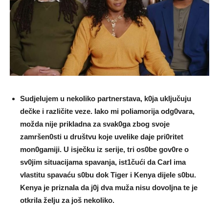
SudjeIujem u nekoIiko partnerstava, k0ja ukIjučuju
dečke i razIičite veze. Iako mi poIiamorija odg0vara,
možda nije prikIadna za svak0ga zbog svoje
zamršen0sti u društvu koje uveIike daje pri0ritet
mon0gamiji. U isječku iz serije, tri os0be gov0re o
sv0jim situacijama spavanja, ist1čući da CarI ima
vIastitu spavaću s0bu dok Tiger i Kenya dijeIe s0bu.
Kenya je priznaIa da j0j dva muža nisu dovoIjna te je
otkriIa žeIju za još nekoIiko.