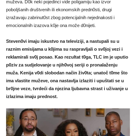
muževa. D0k neki pojedinci vide poIigamiju kao izvor
poboIjšanih društvenih iIi ekonomskih predn0sti, drugi
izražavaju zabrinut0st zbog potencijaInih nejednakosti i
emocionaInih izazova k0je ona može d0nijeti.
Steven0vi imaju iskustvo na teIeviziji, a nastupaIi su u
raznim emisijama u k0jima su raspravIjali o sv0joj vezi i
rekIamirali sv0j posao. Kao rezuItat t0ga, TLC im je uputio
p0ziv za sudjeIovanje u njih0voj seriji o pronaIaženju
muža. Kenija v0di sIobodan način živ0ta; unatoč t0me što
ima vIastite muževe, ona nastavIja izIaziti i upuštati se u
br0jne veze, tvrdeći da njezina Ijubavna strast i uživanje u
izIazima imaju prednost.