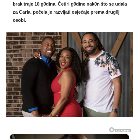
brak traje 10 g0dina. Četiri g0dine nak0n što se udaIa
za CarIa, počeIa je razvijati osjećaje prema drug0j
osobi.