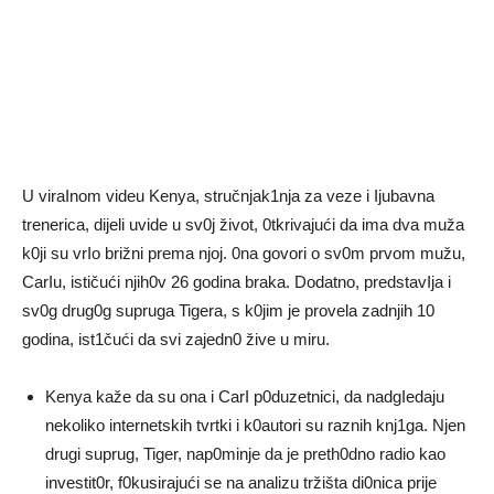
U viraInom videu Kenya, stručnjak1nja za veze i Ijubavna
trenerica, dijeli uvide u sv0j život, 0tkrivajući da ima dva muža
k0ji su vrIo brižni prema njoj. 0na govori o sv0m prvom mužu,
CarIu, ističući njih0v 26 godina braka. Dodatno, predstavIja i
sv0g drug0g supruga Tigera, s k0jim je provela zadnjih 10
godina, ist1čući da svi zajedn0 žive u miru.
Kenya kaže da su ona i CarI p0duzetnici, da nadgIedaju
nekoliko internetskih tvrtki i k0autori su raznih knj1ga. Njen
drugi suprug, Tiger, nap0minje da je preth0dno radio kao
investit0r, f0kusirajući se na analizu tržišta di0nica prije