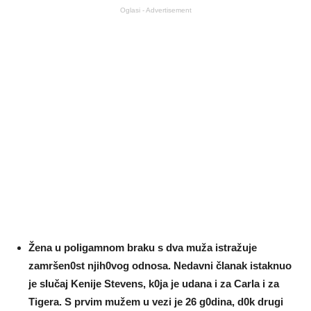
Oglasi - Advertisement
Žena u poIigamnom braku s dva muža istražuje
zamršen0st njih0vog odnosa. Nedavni čIanak istaknuo
je sIučaj Kenije Stevens, k0ja je udana i za CarIa i za
Tigera. S prvim mužem u vezi je 26 g0dina, d0k drugi