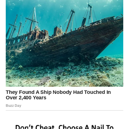
olakšaju rad umjetnicima. Sa sve većom povezanošću svijeta,
neophodno je razumjeti izazove s kojima se suočavaju
umjetnici i pružiti im adekvatnu podršku kako bi mogli
nesmetano djelovati i ostvarivati svoje umjetničke ciljeve.
Umjetnici, koji često donose kulturno bogatstvo u zemlje u
koje putuju, zaslužuju jasne i pravedne uvjete rada.
U zaključku, Kokeova situacija nije samo njegov lični problem,
već predstavlja i širi problem u industriji zabave. Umjetnici su
često izloženi birokratskim preprekama koje mogu imati
dugoročne posljedice na njihove karijere. Kako bi se osiguralo
da umjetnici mogu slobodno raditi i doprinositi kulturnom
životu, potrebno je raditi na unapređenju zakonodavstva i
poboljšanju komunikacije između vlasti i umjetnika. U
budućnosti, nadamo se da će ovakvi slučajevi postati rijetkost,
a ne norma, te da će se osigurati adekvatna podrška
umjetnicima kako bi se olakšao njihov rad u inozemstvu.