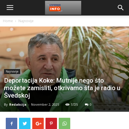
Home
Najnovije
Najnovije
Deportacija Koke: Mutnije nego što
možete zamisliti, otkrivamo šta je radio u
Švedskoj
By
Redakcija
-
November 2, 2025
5725
0