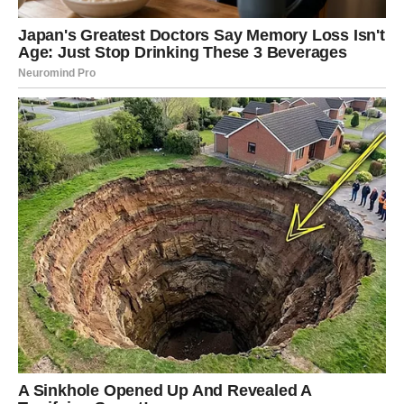
Koke je također bio svjestan švedskih zakona koji
omogućavaju stranim radnicima da rade bez radne dozvole
ukoliko su njihovi angažmani regularno prijavljeni, a ako je
vrijeme rada kraće od 14 dana. U njegovom slučaju, nastup u
Malmeu trebao je trajati samo jedan dan, što bi značilo da je
ispunjavao uvjete. “Shvatio sam da je problem što nisam imao
radnu dozvolu, a prije toga sam imao saznanje da po
švedskom zakonu, ako je sve regularno prijavljeno, imam
pravo unutar 14 dana raditi bez dozvole,” rekao je Koke. Iako
je bio svjestan ovih pravila, njegova situacija pokazuje koliko
su i najjednostavniji zakoni često nejasni i podložni
interpretaciji, što može dovesti do ozbiljnih problema za
umjetnike.