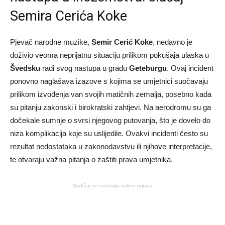
Semira Cerića Koke
Pjevač narodne muzike,
Semir Cerić Koke
, nedavno je
doživio veoma neprijatnu situaciju prilikom pokušaja ulaska u
Švedsku
radi svog nastupa u gradu
Geteburgu
. Ovaj incident
ponovno naglašava izazove s kojima se umjetnici suočavaju
prilikom izvođenja van svojih matičnih zemalja, posebno kada
su pitanju zakonski i birokratski zahtjevi. Na aerodromu su ga
dočekale sumnje o svrsi njegovog putovanja, što je dovelo do
niza komplikacija koje su uslijedile. Ovakvi incidenti često su
rezultat nedostataka u zakonodavstvu ili njihove interpretacije,
te otvaraju važna pitanja o zaštiti prava umjetnika.
Sadržaj se nastavlja nakon oglasa