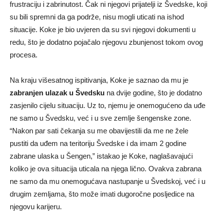
frustraciju i zabrinutost. Čak ni njegovi prijatelji iz Švedske, koji
su bili spremni da ga podrže, nisu mogli uticati na ishod
situacije. Koke je bio uvjeren da su svi njegovi dokumenti u
redu, što je dodatno pojačalo njegovu zbunjenost tokom ovog
procesa.
Na kraju višesatnog ispitivanja, Koke je saznao da mu je
zabranjen ulazak u Švedsku
na dvije godine, što je dodatno
zasjenilo cijelu situaciju. Uz to, njemu je onemogućeno da uđe
ne samo u Švedsku, već i u sve zemlje šengenske zone.
“Nakon par sati čekanja su me obavijestili da me ne žele
pustiti da uđem na teritoriju Švedske i da imam 2 godine
zabrane ulaska u Šengen,” istakao je Koke, naglašavajući
koliko je ova situacija uticala na njega lično. Ovakva zabrana
ne samo da mu onemogućava nastupanje u Švedskoj, već i u
drugim zemljama, što može imati dugoročne posljedice na
njegovu karijeru.