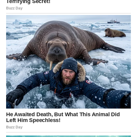
Ova situacija otvara važnu diskusiju o zaštiti umjetnika,
posebno onih iz manjih zemalja, prilikom izvođenja svojih
nastupa u inozemstvu. Nedostaci u zakonodavstvu ili njihova
interpretacija često dovode do nepredviđenih posljedica koje
mogu ozbiljno uticati na karijere i život umjetnika. U kontekstu
globalizacije i povećane mobilnosti umjetnika, važno je da se
stvore jasne i pravedne smjernice koje će omogućiti lakši
pristup tržištima širom svijeta. Ovaj slučaj također podsjeća na
potrebu za međunarodnim sporazumima koji će regulirati rad
umjetnika u inozemstvu, kako bi se izbjegli slični problemi u
budućnosti.
Kokeov slučaj predstavlja samo jedan od mnogih primjera koji
ilustriraju kompleksnost rada u međunarodnom okruženju za
umjetnike. Njegova iskustva mogu poslužiti kao upozorenje
drugima koji planiraju nastupe u inozemstvu, ali i kao poziv
nadležnim institucijama da preispitaju postojeće zakone i