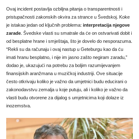
Ovaj incident postavlja ozbiljna pitanja o transparentnosti i
pristupačnosti zakonskih okvira za strance u Švedskoj. Koke
je istakao jedan od ključnih problema:
interpretacija njegove
zarade
. Švedske vlasti su smatrale da će on ostvarivati dobit i
od besplatne hrane i smještaja, što je dovelo do nesporazuma.
“Rekli su da računaju i ovaj nastup u Geteburgu kao da ću
imati hranu besplatno, i nije im jasno zašto negiram zaradu,”
dodao je, ukazujući na potrebu za boljim razumijevanjem
finansijskih aranžmana u muzičkoj industriji. Ove situacije
često otkrivaju koliko je važno da umjetnici budu educirani o
zakonodavstvu zemalja u koje putuju, ali i koliko je važno da
vlasti budu otvorene za dijalog s umjetnicima koji dolaze iz
inozemstva.