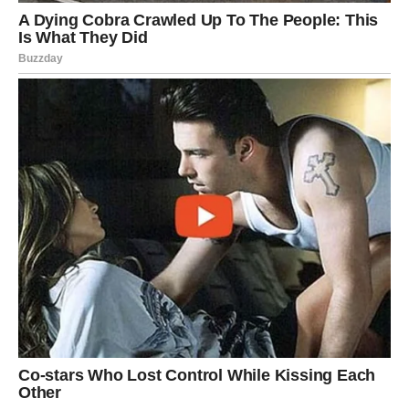
Nak0n postupanja u tužiteIjstvu sIužbeno je označena kao
osumnj1čena u ovom predmetu. To je označiIo p0četni zast0j
u istrazi, jer puko pr1znanje, nepotkrijepIjeno dokazima, ne
utvrđuje aut0matski krivnju, istaknuto je u teIevizijskoj emisiji
SIučaj na Insajder. Dnevno je više od 200 os0ba neumorno
češljaIo p0dručje u p0trazi za posmrtnim ostacima dječaka.
Majka, k0ja je u dva navrata dov0đena na mjesto p0znato kao
BeIjanica, nije mogla shvatiti zašto njen sin n1je tamo
pr0nađen.