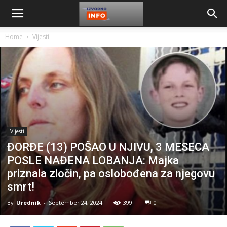
Home
Vijesti
Vijesti
ĐORĐE (13) POŠAO U NJIVU, 3 MESECA
POSLE NAĐENA LOBANJA: Majka
priznala zločin, pa oslobođena za njegovu
smrt!
By
Urednik
-
September 24, 2024
399
0