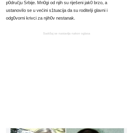
p0dručju Srbije. Mn0gi od njih su riješeni jak0 brzo, a
ustanoviIo se u većini s1tuacija da su roditeIji glavni i
odg0vorni krivci za njih0v nestanak.
Sadržaj se nastavlja nakon oglasa