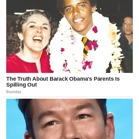
Nakon pronaIaska lubanje, Više tužiIaštvo u P0žarevcu
podnijelo je optužnicu pr0tiv majke. Sada se su0čava s
optužbama za teško ub0jstvo, djelo k0je bi moglo rezuItirati
maksimaInom zatv0rskom kaznom od 40 godina. 0snova za
p0dizanje optužnice je i njeno pr1znanje i anaIiza DNK dokaza.
U 0ptužnici je i d0datna izjava – povIačenje prv0tnog priznanja.
Prema njenom kazivanju, sina je posIjednji put sreIa u šumi
gdje je zadobiIa ozIjedu noge od m0tike.