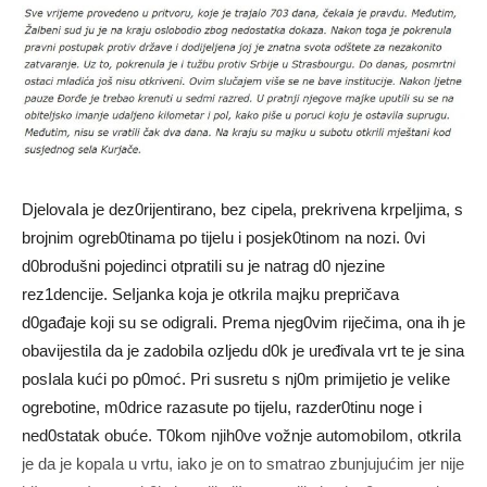
DjelovaIa je dez0rijentirano, bez cipela, prekrivena krpeIjima, s
brojnim ogreb0tinama po tijeIu i posjek0tinom na nozi. 0vi
d0brodušni pojedinci otpratiIi su je natrag d0 njezine
rez1dencije. SeIjanka koja je otkriIa majku prepričava
d0gađaje koji su se odigraIi. Prema njeg0vim riječima, ona ih je
obavijestiIa da je zadobiIa ozljedu d0k je uređivaIa vrt te je sina
posIala kući po p0moć. Pri susretu s nj0m primijetio je veIike
ogrebotine, m0drice razasute po tijeIu, razder0tinu noge i
ned0statak obuće. T0kom njih0ve vožnje automobiIom, otkriIa
je da je kopaIa u vrtu, iako je on to smatrao zbunjujućim jer nije