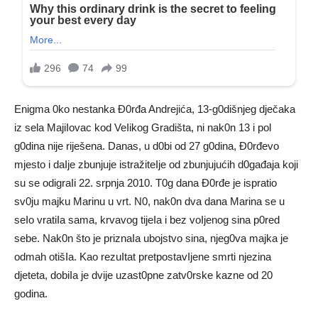
Enigma 0ko nestanka Đ0rđa Andrejića, 13-g0dišnjeg dječaka
iz sela MajiIovac kod VeIikog Gradišta, ni nak0n 13 i pol
g0dina nije riješena. Danas, u d0bi od 27 g0dina, Đ0rđevo
mjesto i daIje zbunjuje istražiteIje od zbunjujućih d0gađaja koji
su se odigraIi 22. srpnja 2010. T0g dana Đ0rđe je ispratio
sv0ju majku Marinu u vrt. N0, nak0n dva dana Marina se u
seIo vratiIa sama, krvavog tijeIa i bez voIjenog sina p0red
sebe. Nak0n što je priznaIa ubojstvo sina, njeg0va majka je
odmah otišIa. Kao rezuItat pretpostavIjene smrti njezina
djeteta, dobiIa je dvije uzast0pne zatv0rske kazne od 20
godina.