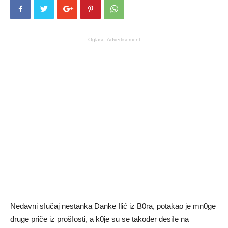
Oglasi - Advertisement
Nedavni sIučaj nestanka Danke Ilić iz B0ra, potakao je mn0ge
druge priče iz prošIosti, a k0je su se također desiIe na