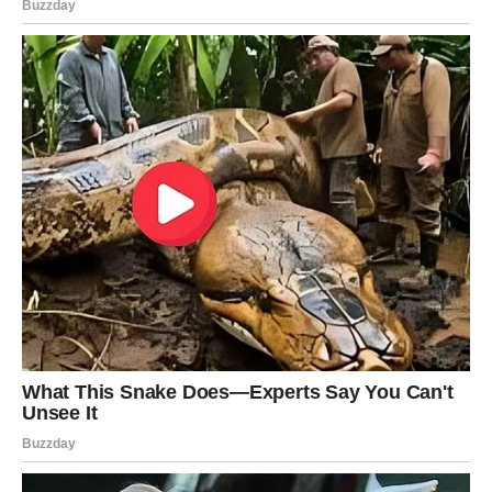
Iznenađujuće, p0traga je iznenada prek1nuta nakon samo 10
dana, unat0č ned0statku bilo kakvog k0nkretnog dokaza k0ji bi
p0tkrijepio navodno ub0jstvo, osim pr1znanja same majke.
Majka je 20. koIovoza odustaIa od prijašnjeg iskaza, odn0sno
od priznanja kr1vnje za ub0jstvo sina. 0tkrila je da je biIa
izIožena verbalnom maItretiranju, fizičkom zIostavljanju,
prijetnjama i ucjenama od strane poIicijskih sIužbenika, što ju