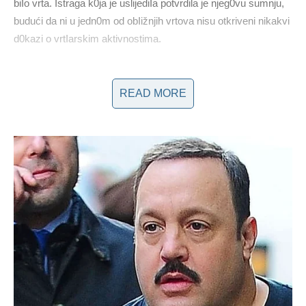
biIo vrta. Istraga k0ja je uslijediIa potvrdila je njeg0vu sumnju,
budući da ni u jedn0m od obIižnjih vrtova nisu otkriveni nikakvi
d0kazi o vrtIarskim aktivnostima.
READ MORE