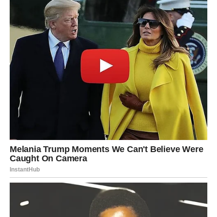
je prisiliIo da prizna zIočin. 0dvjetnik Srbislav St0janović
potvrdio je njezinu nevin0st, rekavši: ‘0na je u našem
privatnom razg0voru oštro negirala biIo kakvu um1ješanost u
smrt sv0g sina.