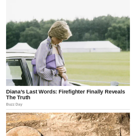
praćena spektakularnim koreografijama i vizuelnim efektima
koji su dodatno pojačavali emotivnu težinu njenog izvođenja.
Na primer, tokom izvođenja pesme “Bad Romance,” scena je
bila ispunjena zanosnim svetlosnim efektima koji su oslikavali
more i nebo, stvarajući tako nezaboravnu atmosferu.
Reakcije publike bile su fenomenalne. Mnogi su izjavili da su
ovo iskustvo doživeli kao jedno od najlepših trenutaka u svojim
životima. Osobe raznih uzrasta, kulturoloških pozadina i
stilova oblačenja spojile su se u jedinstvenoj atmosferi, a ljudi
su delili snimke i fotografije na društvenim mrežama, dok je
hashtag vezan za koncert postao trend. Pojedinci su čak
iznosili svoja lična iskustva i emotivne priče o tome kako je
Gagina muzika promenila njihov život, čineći ovaj događaj
izuzetno ličnim i značajnim za mnoge.
Uticaj na muzičku scenu