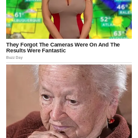
zauvek, a Lejdi Gaga će ostati upamćena kao umetnica koja je
promenila pravila igre i ostavila neizbrisiv trag u svetu muzike.
Ovaj događaj je bio još jedan dokaz da muzika ima moć da
zbližava ljude, bez obzira na njihove razlike, stvarajući tako
jedinstvenu i nezaboravnu zajednicu.