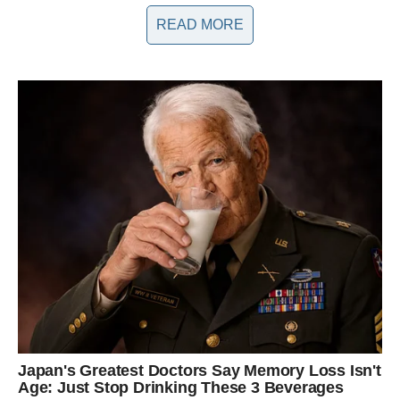
najpoznatijim hitovima. Ova strast i posvećenost fanova
READ MORE
pokazali su koliko su emotivno povezani sa njenim radom i
kako su spremni putovati na krajeve sveta kako bi je videli
uživo. Mnogi su komentarisali da su raniji koncerti Madonne,
koji su poznati po svojoj teatralnosti, nisu imali ovakvu
emotivnu dubinu kao što je imala Gaga na ovoj manifestaciji.