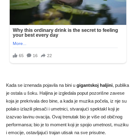
Kada se iznenada pojavila na bini u
gigantskoj haljini
, publika
je ostala u šoku. Haljina je izgledala poput pozorišne zavese
koja je prekrivala deo bine, a kada je muzika počela, iz nje su
polako izlazili plesači i umetnici, stvarajući spektakl koji je
izazvao lavinu ovacija. Ovaj trenutak bio je više od običnog
performansa; bio je to moment koji je spojio umetnost, muziku
i emocije, ostavljajući trajan utisak na sve prisutne.