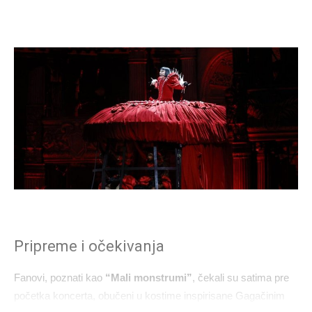
Pripreme i očekivanja
Fanovi, poznati kao
“Mali monstrumi”
, čekali su satima pre
početka koncerta, obučeni u kostime inspirisane Gagačinim