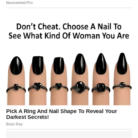
Tokom priprema za koncert, Gaga je izvela javnu probu na
plaži, gde je iznenadila prisutne svojim emotivnim obraćanjem.
Između izvođenja pesama, rekla je koliko joj nedostaju njeni
fanovi i kako je svaka od njih važna za njen umetnički put.
Ova intimna veza između Gage i njenih obožavalaca dodatno
je osnažila njihovu zajednicu, pokazujući koliko je važno
održavati kontakt sa publikom. Uz to, svaka njena reč bila je
ispunjena iskrenošću, što je dodatno učvrstilo njenu reputaciju
kao umetnice koja neprestano izdvaja svoje srce na bini.
Performans i reakcije
Na dan koncerta, energija na plaži Kopakabana bila je
neopisiva. Sa prvom notom koju je Gaga izvela, publika je
eksplodirala u ovacijama. Njeni hitovi su se preplitali sa
odabranim momentima iz njenog novog albuma
“Mayhem”
,
koji je promovisala tokom ovog nastupa. Svaka pesma bila je