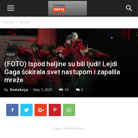
Home
Vijesti
Vijesti
(FOTO) Ispod haljine su bili ljudi! Lejdi
Gaga šokirala svet nastupom i zapalila
mreže
By
Redakcija
-
May 5, 2025
34
0
Oglasi - Advertisement