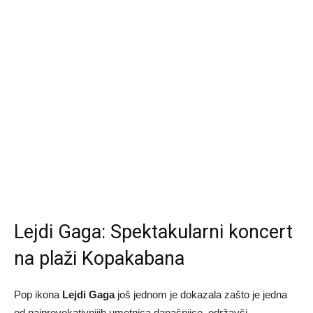
Lejdi Gaga: Spektakularni koncert
na plaži Kopakabana
Pop ikona
Lejdi Gaga
još jednom je dokazala zašto je jedna
od najprovokativnijih umetnica današnjice, održavši