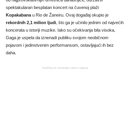
spektakularan besplatan koncert na čuvenoj plaži
Kopakabana
u Rio de Žaneiru. Ovaj događaj okupio je
rekordnih 2,1 milion ljudi
, što ga je učinilo jednim od najvećih
koncerata u istoriji muzike. Iako su očekivanja bila visoka,
Gaga je uspela da iznenadi publiku svojom neobičnom
pojavom i jedinstvenim performansom, ostavljajući ih bez
daha.
Sadržaj se nastavlja nakon oglasa