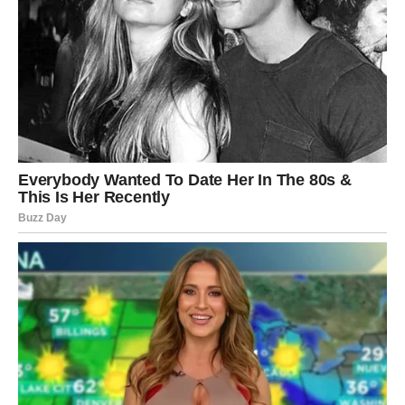
se spojili umetnost, ljudskost i zajedništvo na nevjerojatan
način.
Budućnost Lejdi Gage
Kako se svet muzike nastavlja razvijati, teško je predvideti šta
Lejdi Gaga planira u budućnosti. Iako su glasine o novim
projektima i eksperimentalnim soundovima uvek prisutne,
jasno je da će nastaviti da pomera granice i izaziva
konvencije. Njena posvećenost umetnosti i njenim fanovima
osigurava da će njena karijera ostati snažna i relevantna.
Sledeći koraci u njenoj karijeri sigurno će biti pod pažnjom
svih, a očekivanja su ogromna.
Na kraju, koncert na Kopakabani nije bio samo muzički
događaj; to je bio
manifest umetničke slobode
i
posvećenosti. Publika je otišla kući sa sećanjima koja će trajati