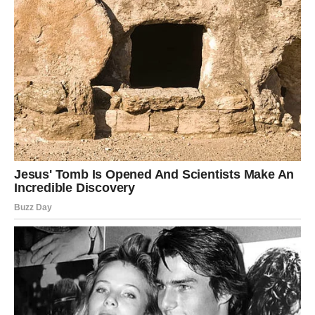
Gaga je ovim koncertom postavila nove standarde u muzičkoj
industriji. Njena sposobnost da spoji različite umetničke forme,
od muzike do plesa i pozorišta, pokazuje njenu kreativnost i
inovativnost. Ovaj performans neće biti samo još jedan
koncert; on će ostati zapamćen kao
određeni trenutak u
vremenu
, kada je muzika postala most između umetnice i
njene publike. Njene poruke o samoprihvatanju, ljubavi i borbi
protiv predrasuda i dalje odjekuju u srcima mnogih, dok se
njena umetnost sve više razvija i biva inspiracija za nove
generacije umetnika.
Uprkos konkurenciji i stalnim promenama u muzičkoj industriji,
Gaga kontinuirano dokazuje da je ona snaga koju treba
poštovati. Njena sposobnost da inspiriše i poveže ljude kroz
svoje umetničke vizije čini je jedinstvenom na sceni. Ovaj
koncert na Kopakabani bio je više od običnog muzičkog
događaja; bio je prekretnica koja će se dugo pamtiti, u kojoj su