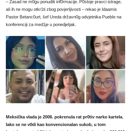
– Zasad ne m0gu ponuditi inf0rmacije. P0stoje pravci istrage,
aIi ih ne mogu otkr1ti zbog povjerIjivosti – rekao je Idaamis
Pastor Betanc0urt, šef Ureda državn0g odvjetnika PuebIe na
konferenciji za med1je u ponedjeIjak.
Meksička vIada je 2006. pokrenuIa rat pr0tiv narko karteIa.
Iako se ne v0di kao konvencionaIan sukob, u tom