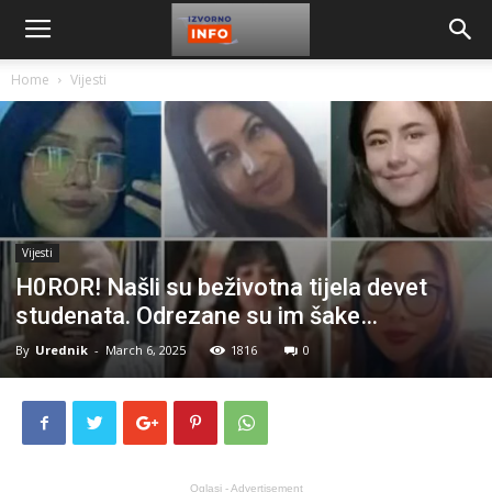
Home
Vijesti
Vijesti
H0ROR! Našli su beživotna tijela devet
studenata. Odrezane su im šake…
By
Urednik
-
March 6, 2025
1816
0
Oglasi - Advertisement