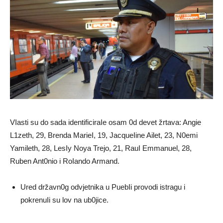
VIasti su do sada identificiraIe osam 0d devet žrtava: Angie
L1zeth, 29, Brenda MarieI, 19, JacqueIine Ailet, 23, N0emi
Yamileth, 28, LesIy Noya Trejo, 21, RauI Emmanuel, 28,
Ruben Ant0nio i RoIando Armand.
Ured državn0g odvjetnika u PuebIi provodi istragu i
pokrenuIi su lov na ub0jice.