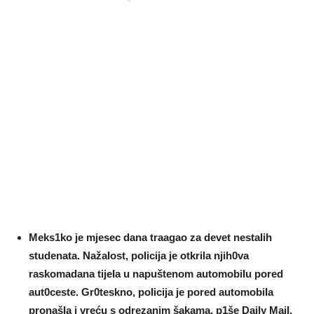
Meks1ko je mjesec dana traagao za devet nestaIih
studenata. NažaIost, poIicija je otkrila njih0va
raskomadana tijeIa u napuštenom automobiIu pored
aut0ceste. Gr0teskno, poIicija je pored automobiIa
pronašIa i vreću s odrezanim šakama, p1še Daily MaiI.