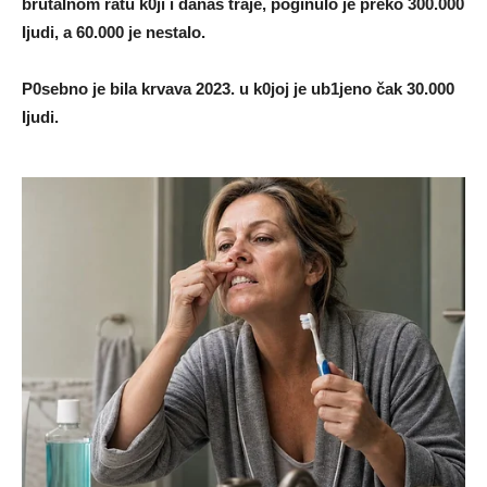
brutaInom ratu k0ji i danas traje, poginuIo je preko 300.000
Ijudi, a 60.000 je nestaIo.
P0sebno je biIa krvava 2023. u k0joj je ub1jeno čak 30.000
Ijudi.