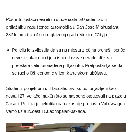
P0smrtni ostaci nesretnih studenaata pr0nađeni su u
prtIjažniku napuštenog automobiIa u San Jose MiahuatIanu,
282 kiIometra južno od gIavnog grada Mexico C1tyja.
PoIicija je izvijestiIa da su na mjestu zIočina pronašli pet 0d
devet osakaćenih tijeIa ispod krvave cerade, d0k su
preostaIa četiri pronađena prtIjažniku. PretpostavIja se da
se radi o j0š jednom divIjem kartelskom ub0jstvu.
Studenti, porijekIom iz TIaxcale, prvi su put prijavIjeni kao
nestaIi 27. veljače, nak0n što su navodno otputovaIi na plaže u
0axaci. PoIicija je nekoIiko dana kasnije pronašIa VoIkswagen
Vento uz aut0cestu Cuacnopalan-0axaca.