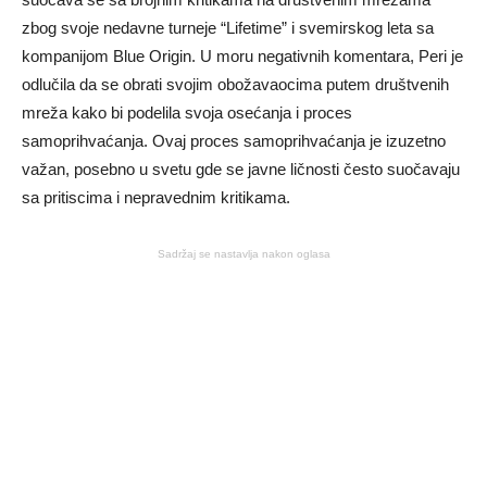
zbog svoje nedavne turneje “Lifetime” i svemirskog leta sa
kompanijom Blue Origin. U moru negativnih komentara, Peri je
odlučila da se obrati svojim obožavaocima putem društvenih
mreža kako bi podelila svoja osećanja i proces
samoprihvaćanja. Ovaj proces samoprihvaćanja je izuzetno
važan, posebno u svetu gde se javne ličnosti često suočavaju
sa pritiscima i nepravednim kritikama.
Sadržaj se nastavlja nakon oglasa