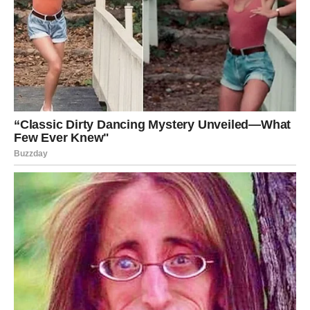
Poruka Obožavateljima
Na kraju, Kejti Peri je poručila svojim obožavateljima da je
uvek tu za njih. “Znam da toliko ljudi pati na toliko mnogo
načina i da je internet deponija za poremećene i neizlečene,”
napisala je, naglašavajući važnost međusobne podrške u
teškim vremenima. Njena sposobnost da se poveže sa
publikom kroz muziku i lična iskustva pokazuje njen strastveni
pristup umetnosti, dok istovremeno podstiče otvoreni dijalog o
mentalnom zdravlju i samoprihvaćanju. Ovakva otvorenost
može ohrabriti mnoge da se suoče sa sopstvenim problemima
i da potraže pomoć kada im je potrebna.
U svetu u kojem je kritika često jača od pohvale, Kejti Peri
ostaje simbol otpornosti i snage. Njena sposobnost da se
suoči sa negativnim komentarima i da nastavi dalje, inspiriše
mnoge da pronađu svoju unutrašnju snagu i veru u sebe. Njen
put nije samo priča o uspehu, već i lekcija o ljudskoj prirodi i