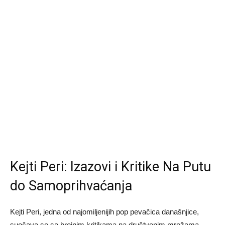
Kejti Peri: Izazovi i Kritike Na Putu
do Samoprihvaćanja
Kejti Peri, jedna od najomiljenijih pop pevačica današnjice,
suočava se sa brojnim kritikama na društvenim mrežama