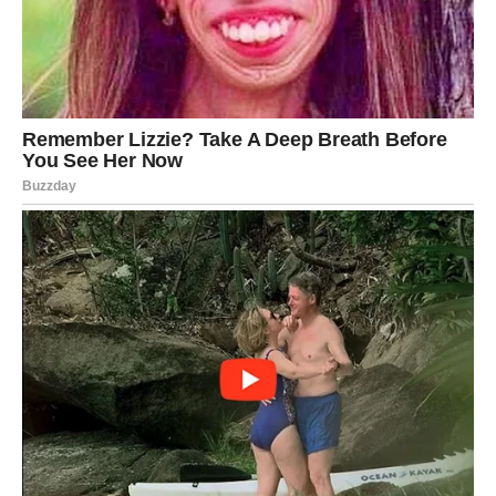
potrebi za samoprihvaćanjem. Kejti Peri, s njenim izazovima i
trijumfima, postavlja važna pitanja o identitetu, umetnosti i ulozi
javnih ličnosti u društvu, čime ostavlja dubok trag u srcima i
umovima svojih obožavalaca.