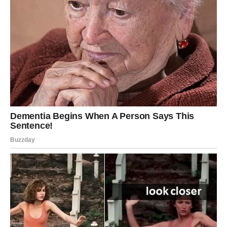
Inspiracija i Kreativnost
Kejti Peri je, pored svemirskog leta, podložna kritikama i zbog
svoje turneje, koja je inspirisana popularnim filmovima kao što
su “Petog elementa” i “Blade Runner”. Ova estetika, iako
intrigantna, izazvala je sumnje kod nekih kritičara koji je
nazivaju previše komercijalnom i površnom. “Raketa ‘Nju
šepard’, koju je proizvela kompanija milijardera Džefa Bezosa,
sletela je nazad na Zemlju posle 11 minuta svemirskog leta,”
ističe se kao deo priče o njenom putovanju, ali prava pitanja se
postavljaju o njenoj umetničkoj viziji i njenom odnosu sa
publikom. Da li je njen dosadašnji rad postao žrtva
komercijalizacije, ili je ona zapravo pronašla novi način da se
izrazi kroz umetnost? Ove dileme otvaraju vrata za brojna
tumačenja njenog rada i doprinose kompleksnosti njenog
javnog imidža.