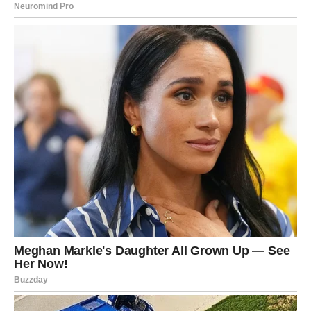
Nastup i Kontroverze
Kejti Peri je poznata po tome da skandalizira javnost svojim
nastupima, a njen poslednji performans na dodeli MTV
muzičkih nagrada nije bio izuzetak. Sa svojim provokativnim
ponašanjem i temama, često izaziva pometnju, što je,
nažalost, deo paketa koji dolazi sa slavošću. “Nisam savršena
i zapravo sam izostavila tu reč iz svog rečnika,” rekla je,
naglašavajući važnost prihvatanja ljudske nesavršenosti. Ova
izjava nije samo opomena sebi, već i poruka njenim fanovima
da je u redu biti neuredan i nesavršeno ljudski, što dodatno