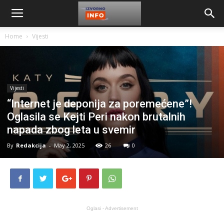
Home
Vijesti
Vijesti
“Internet je deponija za poremećene”!
Oglasila se Kejti Peri nakon brutalnih
napada zbog leta u svemir
By
Redakcija
-
May 2, 2025
26
0
Oglasi - Advertisement