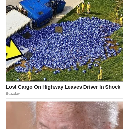
povezuje njenu umetnost s temama lične borbe.
Svemirski Let i Kritike
Uprkos njenoj hrabrosti i kreativnosti, Kejti se našla na meti
kritika zbog svog 11-minutnog leta u svemir s kompanijom
Blue Origin. Mnogi su je optužili da je putovanje organizovano
za promociju i da nije autentično. Među kritičarima našla se i
manekenka Emili Ratajkovski, koja je na društvenim mrežama
izjavila da je zgrožena ovom odlukom, tvrdeći da je let “platila
kompanija koja uništava planetu.” Ovakvi komentari samo su
dodatno podstakli javne rasprave o etici i održivosti svemirskih
letova. Ova situacija oslikava širu dilemu u modernom
društvu: koliko su slavni ljudi odgovorni za efekte svojih odluka
na svet? Kejti je odabrala da se bavi ovim pitanjem otvoreno,
što je dodatno osnažilo njen glas u javnosti.