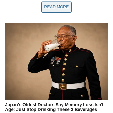
Peri se osvrnula na savete svog terapeuta koji joj je rekao da
READ MORE
“niko te ne može naterati da veruje u nešto o sebi u što već ne
veruješ”. Ova mudrost je inspirisala pevačicu da istražuje
svoja osećanja i da prihvati negativne komentare kao priliku za
samorazumijevanje. “Kada onlajn svet pokušava da me
pretvori u ljudsku pinjatu, ja to prihvatam s gracioznošću i
šaljem im ljubav,” dodala je, pokazujući time svoju snagu i
otpornost. Ovakav pristup ukazuje na važnost mentalnog
zdravlja i ličnog rasta, a njena sposobnost da pronađe snagu
usred kritike može poslužiti kao inspiracija mnogima koji se
bore sa sličnim situacijama.