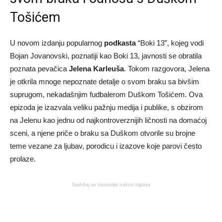
Tošićem
U novom izdanju popularnog
podkasta
“Boki 13”, kojeg vodi
Bojan Jovanovski, poznatiji kao Boki 13, javnosti se obratila
poznata pevačica
Jelena Karleuša
. Tokom razgovora, Jelena
je otkrila mnoge nepoznate detalje o svom braku sa bivšim
suprugom, nekadašnjim fudbalerom Duškom Tošićem. Ova
epizoda je izazvala veliku pažnju medija i publike, s obzirom
na Jelenu kao jednu od najkontroverznijih ličnosti na domaćoj
sceni, a njene priče o braku sa Duškom otvorile su brojne
teme vezane za ljubav, porodicu i izazove koje parovi često
prolaze.
Sadržaj se nastavlja nakon oglasa