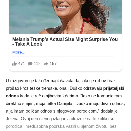
U razgovoru je također naglašavala da, iako je njihov brak
prošao kroz teške trenutke, ona i Duško održavaju
prijateljski
odnos
kada je reč o njihovim kćerima. “Iako ne komuniciram
direktno s njim, moja tetka Danijela i Duško imaju divan odnos,
a ja imam odličan odnos s njegovom porodicom,” dodala je
Jelena. Ovaj deo njenog izlaganja ukazuje na to koliko su
porodica i međusobna podrška važni u njenom životu, bez