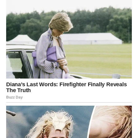
trenutaka koji je dodatno približavaju njenim obožavateljima,
čineći je još više ljudskom i pristupačnom.