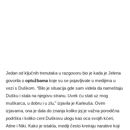
Jedan od ključnih trenutaka u razgovoru bio je kada je Jelena
govorila o
optužbama
koje su se pojavljivale u medijima u
vezi s Duškom. “Bilo je situacija gde sam videla da nameštaju
Dušku i stala na njegovu stranu. Uvek ću stati uz mog
muškarca, u dobru i u zlu,” izjavila je Karleuša. Ovim
izjavama, ona je dala do znanja koliko joj je važna porodična
podrška i koliko ceni Duškovu ulogu kao oca svojih kćeri,
Atine i Niki. Kako je istakla, mediji često kreiraju narative koji