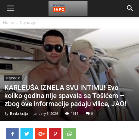
Home
Najnovije
Najnovije
KARLEUŠA IZNELA SVU INTIMU! Evo
koliko godina nije spavala sa Tošićem –
zbog ove informacije padaju vilice, JAO!
By
Redakcija
-
January 3, 2026
1615
0