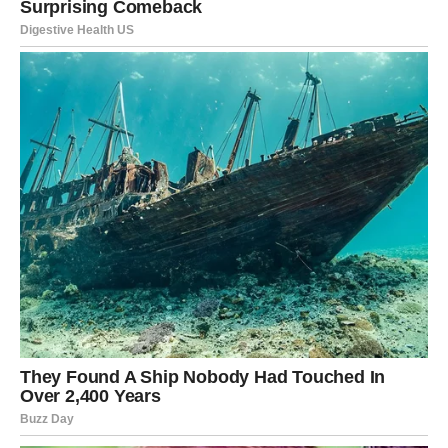
U vezi s
prevarama
tokom braka, Jelena je bila jasna. “Mene
Duško nije prevario dok smo bili u funkcionalnom braku, sve
do 2019. godine,” izjavila je, naglašavajući trenutak kada su se
stvari počele kompliku. “Tada više nismo spavali zajedno, iako
smo tehnički bili u braku do prošle godine,” dodala je. Ove
rečenice jasno pokazuju koliko je Jelena bila pogođena
situacijama koje su se odigrale u njihovom zajedničkom
životu, ali i koliko je važno da se istina čuje. Ova izjava može
poslužiti kao važna lekcija za mnoge parove, jer otvorena
komunikacija o problemima može biti ključ za rešavanje
konflikata i očuvanje veze.
Ovaj razgovor sa Bokijem 13 otkriva i dublje emocije koje
Jelena nosi prema Dušku. “Život bih dala za njega zbog dece,”
priznala je, naglašavajući koliko joj je stalo do njihove porodice,