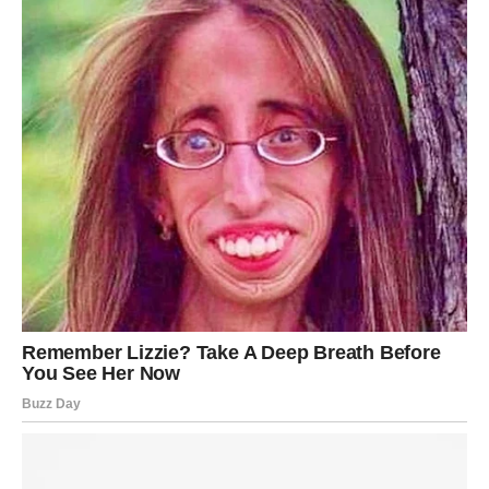
čak i kada su njihovi putevi razdvojeni. Njena otvorenost o vezi
s Duškom, kao i o izazovima s kojima se suočavala, pruža
zanimljiv uvid u život jedne od najpoznatijih ličnosti na estradi.
Ovakve emocije su često skrivene iza javne ličnosti, ali Jelena
je odlučila da podeli svoj unutrašnji svet sa svojim slušateljima.
Ova hrabrost može inspirisati mnoge da se suoče sa svojim
emocijama i preprekama u životu.
Uz sve to, Jelena Karleuša ostaje izuzetno popularna na
društvenim mrežama, a njeni fanovi prate svaki njen korak i
izjavu. Ovaj podkast je dodatno učvrstio njen status javne
ličnosti koja ne beži od istine i koja otvoreno govori o svom
životu, braku i roditeljstvu. Dok se njen život nastavlja,
fascinacija javnosti će, sigurno, ostati snažna. Jelena Karleuša
ne samo da je pevačica, već je i društvena figura koja se bori
s izazovima modernog roditeljstva i braka u očima javnosti.
Ova epizoda podkasta je samo jedan u nizu njenih iskrenih