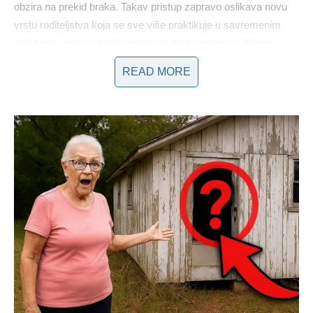
obzira na prekid braka. Takav pristup zapravo oslikava novu
vrstu roditeljstva koja se sve više praktikuje u savremenim
društvima, gde se bivši partneri trude da ostanu u dobrim
odnosima radi dobrobiti svoje djece.
READ MORE
Jelena je takođe govorila o izazovima roditeljstva, ističući kako
je Duško, iako fizički odsutan tokom nekih godina, uspeo da
ostane prisutan u životima svojih kćeri. “Duško je dobar otac,
posebno sada kada više ne igra fudbal. On ispunjava svoje
roditeljske obaveze maksimalno,” izjavila je ona. Dodala je
kako su njihove kćeri odrasle u njenom domu, te je ona bila ta
koja ih je vaspitala, dok je Duško bio podrška na daljinu. Ova
izjava dodatno naglašava koliko je važno imati ravnotežu
između profesionalnih obaveza i porodičnih vrijednosti, a
Jelena je uspela da pronađe tu ravnotežu, čak i kroz teške
trenutke.