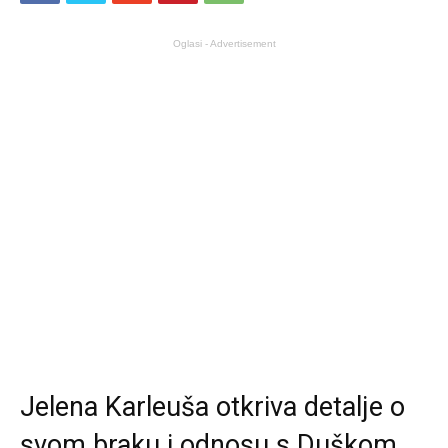
Oglasi - Advertisement
Jelena Karleuša otkriva detalje o
svom braku i odnosu s Duškom