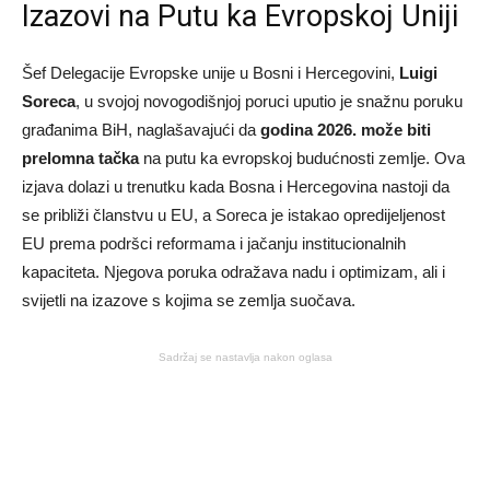
Izazovi na Putu ka Evropskoj Uniji
Šef Delegacije Evropske unije u Bosni i Hercegovini,
Luigi
Soreca
, u svojoj novogodišnjoj poruci uputio je snažnu poruku
građanima BiH, naglašavajući da
godina 2026. može biti
prelomna tačka
na putu ka evropskoj budućnosti zemlje. Ova
izjava dolazi u trenutku kada Bosna i Hercegovina nastoji da
se približi članstvu u EU, a Soreca je istakao opredijeljenost
EU prema podršci reformama i jačanju institucionalnih
kapaciteta. Njegova poruka odražava nadu i optimizam, ali i
svijetli na izazove s kojima se zemlja suočava.
Sadržaj se nastavlja nakon oglasa