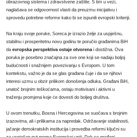
obrazovnog sistema i zdravstvene zaštite. S tim u vezi,
naglašava se odgovornost vlasti da preuzmu inicijativu i
sprovedu potrebne reforme kako bi se ispunili evropski kriteriji.
Na kraju svoje poruke, Soreca je izrazio želje za uspješnu,
stabilnu i prosperitetnu novu godinu te poručio građanima BiH
da
evropska perspektiva ostaje otvorena
i dostižna. Ova
poruka je posebno značajna za sve one koji se nadaju boljoj
budućnosti i snažnijem povezivanju s Evropom. U tom
kontekstu, važno je da se glas građana čuje i da se njihovi
interesi uzmu u obzir prilikom donošenja odluka. Građani BiH,
unatoč brojnim teškoćama, ostaju motivisani i aktivni u
traženju promjena koje će dovesti do boljeg društva.
U ovom trenutku, Bosna i Hercegovina se suočava s brojnim
izazovima, ali i prilikama za napredak. Održavanje stabilnosti,
jačanje demokratskih institucija i provedba reformi ključni su
za uspješan put prema Evropskoj uniji. Dok se građani