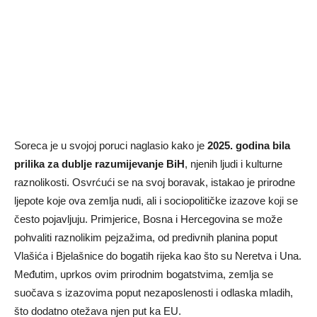
Soreca je u svojoj poruci naglasio kako je
2025. godina bila
prilika za dublje razumijevanje BiH
, njenih ljudi i kulturne
raznolikosti. Osvrćući se na svoj boravak, istakao je prirodne
ljepote koje ova zemlja nudi, ali i sociopolitičke izazove koji se
često pojavljuju. Primjerice, Bosna i Hercegovina se može
pohvaliti raznolikim pejzažima, od predivnih planina poput
Vlašića i Bjelašnice do bogatih rijeka kao što su Neretva i Una.
Međutim, uprkos ovim prirodnim bogatstvima, zemlja se
suočava s izazovima poput nezaposlenosti i odlaska mladih,
što dodatno otežava njen put ka EU.