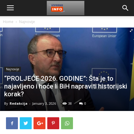
Home
Najnovije
Najnovije
“PROLJEĆE 2026. GODINE”: Šta je to
najavljeno i hoće li BiH napraviti historijski
korak?
By
Redakcija
-
January 3, 2026
38
0