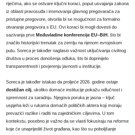
riječima, ako se ostvare ključni koraci, poput usvajanja zakona
iz oblasti pravosuđa i imenovanja glavnog pregovarača za
pristupne pregovore, otvorila bi se mogućnost za formalno
otvaranje pregovora s EU. Ovi koraci bi mogli dovesti do
sazivanja prve
Međuvladine konferencije EU–BiH
, što bi
značilo historijski trenutak za zemlju na njenom evropskom
putu. Soreca je također naglasio važnost uključivanja civilnog
društva u proces donošenja odluka, što bi doprinijelo
transparentnosti i povjerenju javnosti u institucije.
Soreca je također istakao da proljeće 2026. godine ostaje
dostižan cilj
, ukoliko domaće institucije pokažu odlučnost i
spremnost za saradnju. Njegova poruka je jasna – ključ
uspjeha leži u rukama domaćih političkih aktera koji moraju
prevazići razlike i raditi na zajedničkim ciljevima. U tom
kontekstu, posebno je važno da se vlasti fokusiraju na reforme
koje će unaprijediti život građana, kao što su poboljšanje