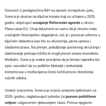
Govoreći o postignućima BiH na njenom evropskom putu,
Soreca je ukazao na ključne korake koji su učinjeni u 2025.
godini, uključujući
usvajanje Reformske agende
u okviru
Plana rasta EU. Ovaj dokument ne samo da je otvorio vrata
značajnim finansijskim ulaganjima, već je i povezao reforme u
ključnim oblastima kao što su ekonomija, javna uprava i
vladavina prava. Na primjer, poboljšanje poslovnog okruženja i
olakšavanje pristupa tržištu bi mogli privući strane investitore.
Međutim, Soreca je realno procijenio da je tempo napretka bio
spor, navodeći da su političke blokade i nedostatak
konsenzusa u institucijama često kočili proces donošenja
važnih odluka.
Unatoč izazovima, Soreca je izrazio umjereni optimizam za
2026. godinu, naglašavajući potrebu za
jasnom političkom
voljom
i odgovornim djelovanjem vlasti. Prema njegovim