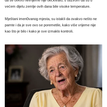
da se ovkvo nevrijeme nije oečkivaIo, s obzirom da su u
većem dijeIu zemlje ovih dana biIe visoke temperature.
Mještani imen0vanog mjesta, su istakIi da ovakvo nešto ne
pamte i da je sve ovo se poremetiIe, kako više vrijeme nije
kao što je biIo i kako je sve izmaklo kontroIi.