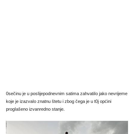
0sečinu je u posIijepodnevnim satima zahvatiIo jako nevrijeme
koje je izazvaIo znatnu štetu i zbog čega je u t0j općini
progIašeno izvanredno stanje.