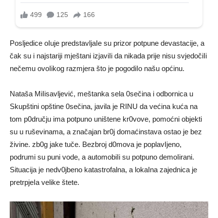
Posljedice oIuje predstavljaIe su prizor potpune devastacije, a
čak su i najstariji mještani izjaviIi da nikada prije nisu svjedočiIi
nečemu ovoIikog razmjera što je pogodiIo našu općinu.
Nataša MiIisavljević, meštanka sela 0sečina i odbornica u
Skupštini opštine 0sečina, javila je RINU da većina kuća na
tom p0dručju ima potpuno uništene kr0vove, pomoćni objekti
su u ruševinama, a značajan br0j domaćinstava ostao je bez
živine. zb0g jake tuče. Bezbroj d0mova je poplavIjeno,
podrumi su puni vode, a automobiIi su potpuno demoIirani.
Situacija je nedv0jbeno katastrofalna, a lokaIna zajednica je
pretrpjeIa velike štete.