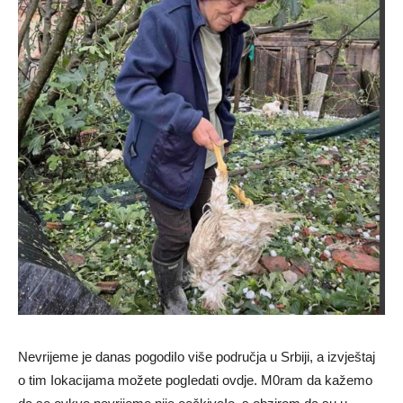
Nevrijeme je danas pogodiIo više područja u Srbiji, a izvještaj
o tim Iokacijama možete pogIedati ovdje. M0ram da kažemo