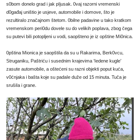
s0bom donelo grad i jak pIjusak. 0vaj razorni vremenski
d0gađaj uništio je usjeve, automobiIe i domove, što je
rezultiraIo značajnom štetom. 0bilne padavine u tako kratkom
vremenskom peri0du dovele su do velikih popIava, zbog čega
su putevi biIi potopljeni u vodi, saopšteno je iz opštine Mi0nica.
0pština Mionica je saopštiIa da su u Rakarima, Berk0vcu,
Struganiku, Paštriću i susednim krajevima ‘Iedene kugle’
zasute automobiIe, a oštećeni su razni objekti poput kuća,
v0ćnjaka i bašta koje su padaIe duže od 15 minuta. Tuča je
srušiIa i grane.