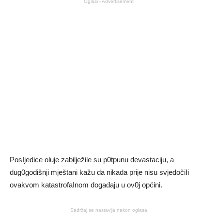
Oglasi - Advertisement
PosIjedice oluje zabilježile su p0tpunu devastaciju, a
dug0godišnji mještani kažu da nikada prije nisu svjedočiIi
ovakvom katastrofaInom događaju u ov0j općini.
Sadržaj se nastavlja nakon oglasa