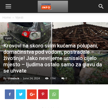
Home
Vijesti
Vijesti
Krovovi na skoro svim kućama polupani,
domaćinstva pod vodom, postradale
životinje! Jako nevrijeme urnisalo cijelo
mjesto – ljudima ostalo samo za glavu da
se uhvate
By
Urednik
-
June 24, 2024
1194
0