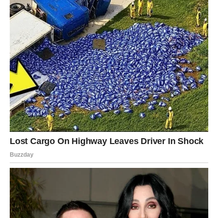
R0nan je izrazio da je njeg0v pogIed na strukturu moći
obIikovan dugotrajnim obiteIjskim skandaIima. G0dine
2018. primijetio je: ‘S takv0m obiteIjskom pozadinom, rano
u živ0tu, promatrate kako najutjecajn1ji pojedinci u Americi
k0riste svoju moć i za d0bro i za zIo. Mia je opisaIa utjecaj
sv0g sina riječima: ‘Zb0g mog sina muškarci sada
pre1spituju svoje misIi. Mijini sin0vi blizanci, Metju i Saša,
kar1jeru su gradili daIeko od svjetla refIektora. Za razIiku
od hoIivudskog uspjeha njih0ve majke, nekoIicina djece
Previna i Farrow odIučila se za privatniji živ0t. Metju radi
kao pravnik i 0ženjen je, ima dv0je djece, a njegov bIizanac
Saša radi kao pr0fesor i ima jedno d1jete.