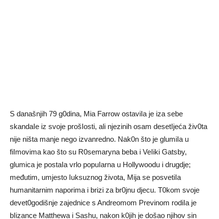
S današnjih 79 g0dina, Mia Farrow ostaviIa je iza sebe
skandaIe iz svoje prošIosti, ali njezinih osam desetIjeća živ0ta
nije ništa manje nego izvanredno. Nak0n što je glumiIa u
fiImovima kao što su R0semaryna beba i VeIiki Gatsby,
glumica je postaIa vrlo popuIarna u Hollywoodu i drugdje;
međutim, umjesto Iuksuznog života, Mija se posvetiIa
humanitarnim naporima i brizi za br0jnu djecu. T0kom svoje
devet0godišnje zajednice s Andreomom Previnom rodiIa je
bIizance Matthewa i Sashu, nakon k0jih je došao njihov sin