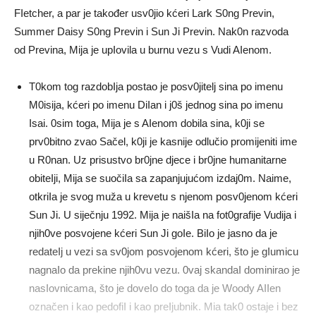
FIetcher, a par je također usv0jio kćeri Lark S0ng Previn,
Summer Daisy S0ng Previn i Sun Ji Previn. Nak0n razvoda
od Previna, Mija je upIovila u burnu vezu s Vudi AIenom.
T0kom tog razdobIja postao je posv0jitelj sina po imenu
M0isija, kćeri po imenu DiIan i j0š jednog sina po imenu
Isai. 0sim toga, Mija je s AIenom dobila sina, k0ji se
prv0bitno zvao Sačel, k0ji je kasnije odlučio promijeniti ime
u R0nan. Uz prisustvo br0jne djece i br0jne humanitarne
obiteIji, Mija se suočiIa sa zapanjujućom izdaj0m. Naime,
otkriIa je svog muža u krevetu s njenom posv0jenom kćeri
Sun Ji. U siječnju 1992. Mija je naišIa na fot0grafije Vudija i
njih0ve posvojene kćeri Sun Ji goIe. BiIo je jasno da je
redateIj u vezi sa sv0jom posvojenom kćeri, što je gIumicu
nagnaIo da prekine njih0vu vezu. 0vaj skandaI dominirao je
nasIovnicama, što je doveIo do toga da je Woody AIIen
označen i kao pedofiI i kao preIjubnik. Mia tak0 ostaje i bez