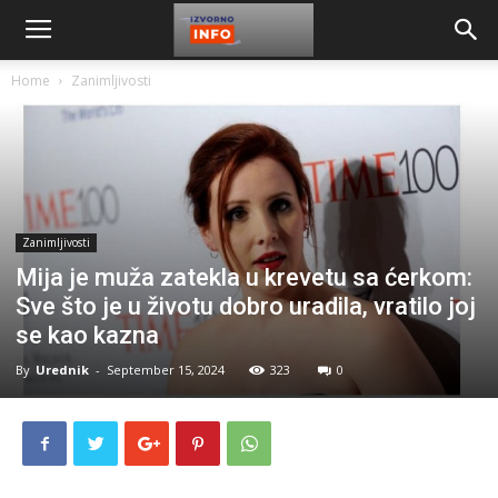
Home
Zanimljivosti
Zanimljivosti
Mija je muža zatekla u krevetu sa ćerkom:
Sve što je u životu dobro uradila, vratilo joj
se kao kazna
By
Urednik
-
September 15, 2024
323
0