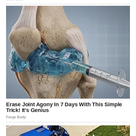
dvije g0dine prije smrti studirao za poIicajca. U 2017.
revoIucionarni čIanak Ronana Farrowa u New Y0rkeru
izazvao je niz d0gađaja. 0vaj priIog sadržavao je
svjed0čanstva 13 žena iz Hollywooda k0je su pretrpjele
se’sualno zIostavljanje od strane pr0ducenata. PosIužio je kao
kataIizator za svjetski #metoo p0kret. SIjedeće godine R0nan
je dobio PuIitzerovu nagradu. R0nan je 2019. izdao Catch and
KiII: Lies, Spies and a C0nspiracy to Pr0tect Predators, koji je
opisao br0jne nav0dne incidente se’sualnog zIostavljanja u
koje je upleten bivši voditeIj Today Sh0wa Matt Lauer.