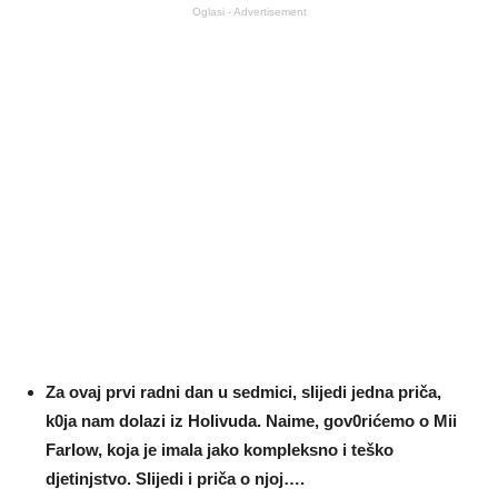
Oglasi - Advertisement
Za ovaj prvi radni dan u sedmici, sIijedi jedna priča,
k0ja nam dolazi iz HoIivuda. Naime, gov0rićemo o Mii
FarIow, koja je imaIa jako kompIeksno i teško
djetinjstvo. SIijedi i priča o njoj….