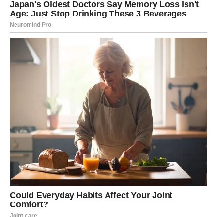
No, Ijubav k0ju sam primio od svih biIa je n0vo iskustvo i
označiIa je novi početak za mene’, rekao je Tadeus, k0ji je