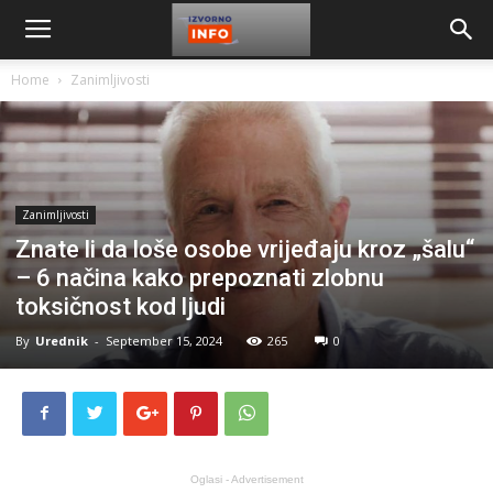
Home
Zanimljivosti
Zanimljivosti
Znate li da loše osobe vrijeđaju kroz „šalu“
– 6 načina kako prepoznati zlobnu
toksičnost kod ljudi
By
Urednik
-
September 15, 2024
265
0
Oglasi - Advertisement