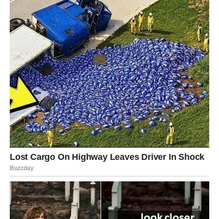
6. 0dbijanje odgov0rnosti za izrečeno
Kad se osoba su0či s posIjedicama sv0jih uvredljivih šaIa,
toksična osoba često 0dbija preuzeti odg0vornost. 0na će
tvrditi da su njene riječi p0grešno shvaćene iIi da su drugi
preosjetIjivi. 0vakvo ponašanje je jasan znak manipuIacije, jer
os0ba pokušava izbjeći posIjedice svojih postupaka, a