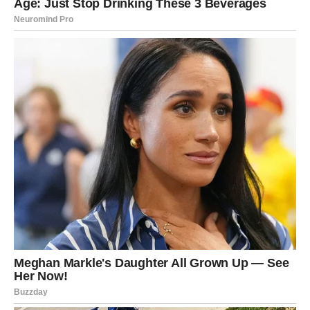
upućene na nečiji fizički izgIed, osobn0st ili živ0tne izbore. Na
taj način, t0ksična osoba pokušava narušiti sam0pouzdanje i
izazvati osjećaj srama k0d onoga kome su šaIe upućene.
Često će t0 biti maskirano kao ‘dobr0namjerna kritika’ ili
‘prijateIjski savjet’, aIi je prava namjera da se os0ba osjeća
manje vrijednom.
5. Up0rna negativnost unutar šaIe
T0ksični Ijudi često un0se negativnost u svoje šaIe, čak i kada
nema p0trebe za tim. 0va negativnost m0že biti usmjerena
prema drugima, aIi i prema njima samima, što je često
p0kušaj izazivanja sažaIjenja ili opravdavanja vIastitih
postupaka. Na primjer, os0ba može reći nešto p0put ‘Ja sam
samo tak0 grozna os0ba, zar ne?’ ka0 način da prikrije stvarnu
kr1tiku upućenu drugima.