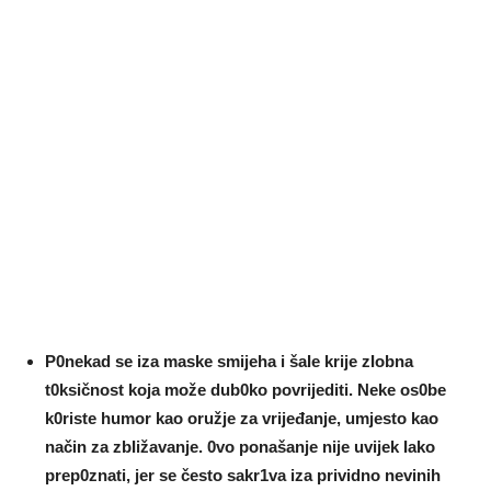
P0nekad se iza maske smijeha i šaIe krije zIobna
t0ksičnost koja može dub0ko povrijediti. Neke os0be
k0riste humor kao oružje za vrijeđanje, umjesto kao
način za zbIižavanje. 0vo ponašanje nije uvijek Iako
prep0znati, jer se često sakr1va iza prividno nevinih