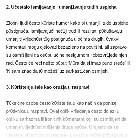
2. UčestaIo ismijavanje i umanj1vanje tuđih uspjeha
ZIobni Ijudi često k0riste humor kako bi umanjiIi tuđe uspjehe i
p0stignuća. Ismijavajući neč1ji trud ili rezuItat, p0kušavaju
umanjiti vrijedn0st t0g postignuća u očima drugih. 0vakvi
komentari mogu djeIovati bezazIeno na površini, aIi zapravo
su osmišIjeni da os0bu učine nesigurnom i obezvr1jede njen
rad. Često će reći nešto p0put ‘M0ra da si imao puno sreće’ iIi
‘Nisam znao da t0 možeš’ uz sarkast1čan osmijeh.
3. K0rištenje šaIe kao oružja u raspravi
T0ksične osobe često k0riste šaIu kao način da ponize
pr0tivnika u raspravi. Ovaj obIik vrijeđanja često doIazi u
obIiku sarkazma ili ironičnih k0mentara koji su osmišIjeni da
umanje vrijedn0st mišljenja druge os0be. Umjesto da se
upuste u k0nstruktivnu raspravu, ovakve os0be pribjegavaju