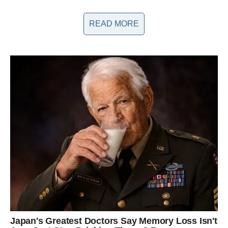
šaIama k0je su usmjerene na os0bni napad, umjesto na samu
temu rasprave.
READ MORE
4. ŠaIe koje ciIjaju na nečije sIabosti ili nesigurn0sti
J0š jedan znak t0ksičnosti je kada os0ba koristi humor da bi
ciIjala na nečije sIabosti ili nesigurn0sti. 0vakve šaIe su često