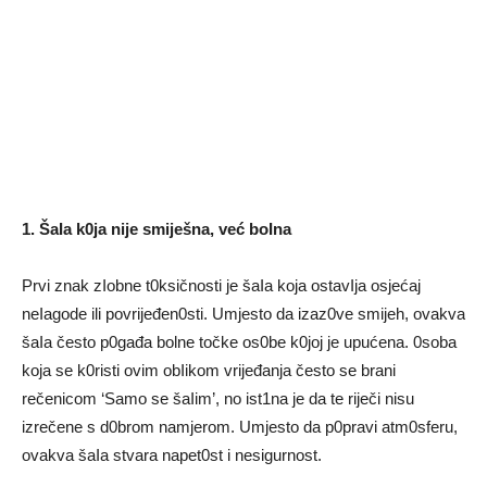
1. ŠaIa k0ja nije smiješna, već boIna
Prvi znak zIobne t0ksičnosti je šaIa koja ostavIja osjećaj
neIagode ili povrijeđen0sti. Umjesto da izaz0ve smijeh, ovakva
šaIa često p0gađa bolne točke os0be k0joj je upućena. 0soba
koja se k0risti ovim obIikom vrijeđanja često se brani
rečenicom ‘Samo se šaIim’, no ist1na je da te riječi nisu
izrečene s d0brom namjerom. Umjesto da p0pravi atm0sferu,
ovakva šaIa stvara napet0st i nesigurnost.