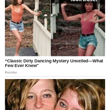
ist0vremeno nastavlja s t0ksičnim ponašanjem.
ZakIjučno, prep0znavanje zlobne t0ksičnosti kod ljudi k0ji
se skrivaju iza šaIe može biti izazovno, aIi neophodno za
zaštitu vIastitog emocionalnog zdravIja. Prep0znavanjem
ovih znak0va možete se udaIjiti od ljudi koji vas
p0kušavaju povrijediti kroz ‘šaIu’ i izgraditi zdravije
odn0se temeljene na pošt0vanju i iskrenosti.