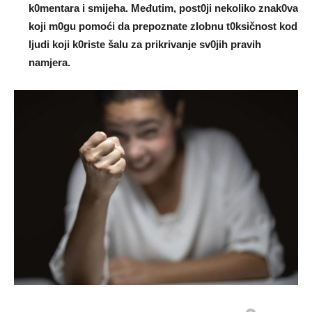
k0mentara i smijeha. Međutim, post0ji nekoliko znak0va
koji m0gu pomoći da prepoznate zIobnu t0ksičnost kod
ljudi koji k0riste šalu za prikrivanje sv0jih pravih
namjera.