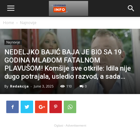
Home
Najnovije
Najnovije
NEDELJKO BAJIĆ BAJA JE BIO SA 19
GODINA MLAĐOM FATALNOM
PLAVUŠOM! Komšije sve otkrile: Idila nije
dugo potrajala, usledio razvod, a sada…
By
Redakcija
-
June 3, 2025
110
0
Oglasi - Advertisement