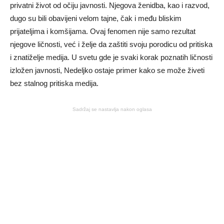
privatni život od očiju javnosti. Njegova ženidba, kao i razvod,
dugo su bili obavijeni velom tajne, čak i među bliskim
prijateljima i komšijama. Ovaj fenomen nije samo rezultat
njegove ličnosti, već i želje da zaštiti svoju porodicu od pritiska
i znatiželje medija. U svetu gde je svaki korak poznatih ličnosti
izložen javnosti, Nedeljko ostaje primer kako se može živeti
bez stalnog pritiska medija.
Sadržaj se nastavlja nakon oglasa