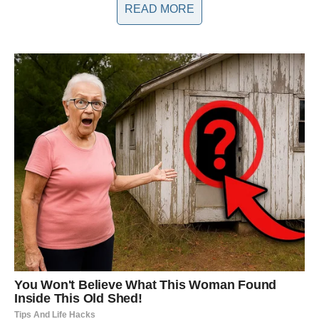
READ MORE
Prijateljski odnos nakon razvoda
I pored raskida, Baja i Ivana su uspeli da zadrže prijateljski
odnos. Njihovi zajednički prijatelji ističu da su oboje posvećeni
roditeljstvu i brizi za svoju decu. “Oboje podjednako brinu o
njima, iako su deca ostala da žive sa majkom,” rekao je jedan
od pevačevih prijatelja. Ovaj prijateljski odnos je posebno
važan za decu, koja se bez obzira na razvod, osećaju voljeno i
podržano. Dečji rođendani i školske priredbe često su prilike
kada se Baja i Ivana okupljaju, pokazujući da i nakon razvoda
mogu funkcionisati kao tim kada su u pitanju njihova deca.