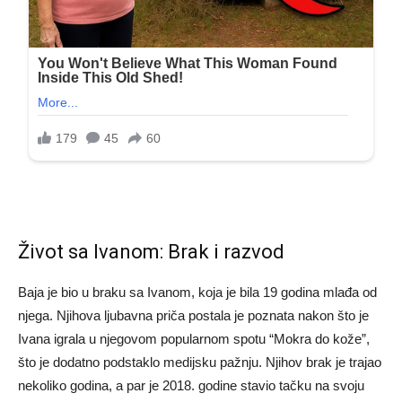
Život sa Ivanom: Brak i razvod
Baja je bio u braku sa Ivanom, koja je bila 19 godina mlađa od
njega. Njihova ljubavna priča postala je poznata nakon što je
Ivana igrala u njegovom popularnom spotu “Mokra do kože”,
što je dodatno podstaklo medijsku pažnju. Njihov brak je trajao
nekoliko godina, a par je 2018. godine stavio tačku na svoju