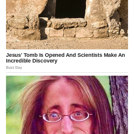
sposobnost da se udalji od reflektora i fokusira na ono što je
zaista važno, predstavlja inspiraciju mnogima.
Završne misli
Nedeljko Bajić Baja ostaje enigma za mnoge. Njegova
sposobnost da odvoji poslovni i privatni život, a da pritom
ostane posvećen porodici, pokazuje njegovu snagu i
odlučnost. Iako se povukao sa estrade, njegovi prijatelji i
komšije i dalje govore o njemu sa poštovanjem i divljenjem.
Njegova muzika nastavlja da inspiriše generacije, dok on uživa
u jednostavnom životu, daleko od svetla reflektora. Baja je
postao simbol kako se može živeti punim plućima, bez obzira
na pritiske i očekivanja koja sledi od javnog života. U
konačnici, njegova priča je podsećanje na to koliko je važno
sačuvati privatnost i uživati u malim stvarima koje život čine
vrednim.