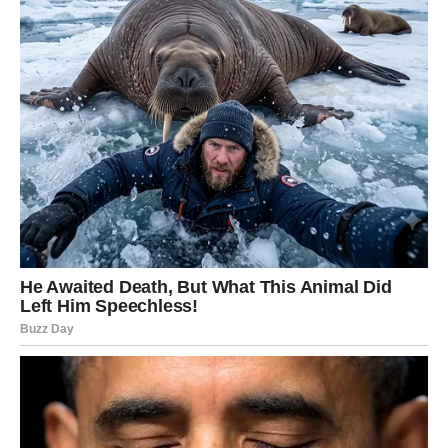
privatnošću. Njegove komšije često govore o njemu kao o
“finom komšiji” koji je uvek uljudan i ne stvara probleme. Iako
je poznati muzičar, oni ističu da nikada nisu sreli njegovu
porodicu. “Malo je čudan i tajanstven, ali to je njegova stvar,”
rekla je jedna komšinica, dodajući da su informacije o
njegovom razvodu saznali iz medija. Često se može videti
kako se šeta kroz komšiluk, razgovara sa susedima i
učestvuje u lokalnim događanjima, ali bez želje da privlači
previše pažnje na sebe.
Uloga sporta u njegovom životu
Nedeljko Bajić Baja se ne bavi samo muzikom; poznat je i po
svojoj posvećenosti sportu. Često viđaju kako trči po kraju, što
ukazuje na njegovu želju da vodi zdrav život. Njegov prijatelj je
naglasio: “Baja se trudi da vodi zdrav život, a to uključuje i
redovno vežbanje.” Ova strast prema sportu pomaže mu da