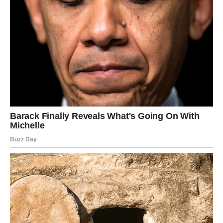
održava mentalnu i fizičku ravnotežu, posebno u izazovnim
vremenima kao što su razvod i medijski pritisak. Pored
trčanja, poznato je da se povremeno bavi i biciklizmom, a
često se može videti kako provodi vreme u prirodi, što ga
dodatno ispunjava i dovodi u kontakt sa samim sobom.
Baja u medijima: Održavanje privatnosti
Nedeljko Bajić Baja je poznat po tome što nikada nije želeo da
izlaže svoj privatni život javnosti. Njegova bivša supruga Ivana
je to bez pogovora prihvatila, a oboje se trude da zaštite svoju
decu od neželjenih medijskih pritisaka. “Verujem da ni jedno ni
drugo nikada neće govoriti o razlozima razvoda, prvenstveno
zato što žele da zaštite svoju decu,” dodao je prijatelj. Ovaj
pristup je veoma važan u današnjem svetu, gde su privatnost i
sigurnost porodice često ugroženi. Nedeljko je više puta
isticao da mu je porodica na prvom mestu, a javni nastupi i
muzička karijera su samo deo njegovog identiteta. Njegova