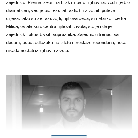
zajednicu. Prema izvorima bliskim paru, njihov razvod nije bio
dramatičan, već je bio rezultat različitih životnih puteva i
ciljeva. Iako su se razdvojili, njihova deca, sin Marko i ćerka
Milica, ostala su u centru njihovih života, što je i dalje
zajednički fokus bivših supružnika. Zajednički trenuci sa
decom, poput odlazaka na izlete i proslave rođendana, neće
nikada nestati iz njihovih života.