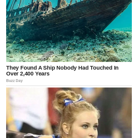
Porodični Život i Luksuz
Osim izazova u oporavku, Đani se takođe suočava s pitanjima
bogatstva i imovine. Domaći mediji nedavno su izvestili da je
pevač kupio tri stana na kredit, od kojih jedan dele on i njegova
supruga
Slađa
. Njihov stan od 100 kvadrata košta čak
460.000 evra, dok su ostala dva stana namenjena njihovim
sinovima i koštaju po 290.000 evra. Slađa je istakla da je
kupovina stana za sina bio poklon za venčanje, što pokazuje
koliko im je važna porodica. Ova investicija nije samo
finansijska odluka, već duboka emotivna odluka koja odražava
njihove zajedničke vrednosti i posvećenost jedni drugima. U
svetu gde se često naglašava materijalno, Đanijeva
posvećenost porodici ostaje na prvom mestu.
Luksuzni Stil Života