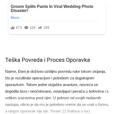
Teška Povreda i Proces Oporavka
Naime, Đani je doživeo ozbiljnu povredu ruke tokom skijanja,
što je rezultiralo operacijom i potrebom za dugotrajnim
oporavkom. Tokom jedne skijaške avanture, nesreća se
dogodila brzo i neočekivano, ostavljajući pevača u bolovima i s
velikim izazovima pred njim. U jednom od svojih nedavnih
nastupa, otkrio je da mu je potrebno vreme da se vrati u formu,
a njegov oporavak nije lak. “Imam 12 šrafova u ruci.