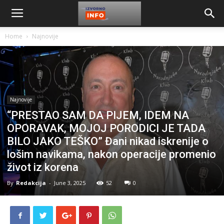
Home
Najnovije
Najnovije
“PRESTAO SAM DA PIJEM, IDEM NA
OPORAVAK, MOJOJ PORODICI JE TADA
BILO JAKO TEŠKO” Đani nikad iskrenije o
lošim navikama, nakon operacije promenio
život iz korena
By
Redakcija
-
June 3, 2025
52
0