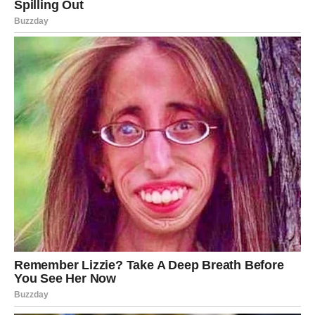
Promene u Životnim Navikama
Tokom svog oporavka, Đani je bio primoran da preispita svoje
životne navike. “Nisam leteo četiri meseca, uživam u svom
životu, putujem autom. Prestao sam da pijem,” otkrio je pevač.
Ove promene su ga naučile koliko je važno brinuti se o svom
zdravlju i dobrobiti. U tom procesu, Đani je spoznao vrednost
jednostavnih užitaka, kao što su vožnja kroz prirodu ili
provođenje kvalitetnog vremena sa porodicom. Iako se
suočava sa teškoćama, Đani pokušava da pronađe pozitivne
aspekte svoje situacije, usmeravajući se na oporavak i
samopomoć. Njegova posvećenost zdravlju se postepeno
isplaćuje, jer se oseća bolje i spremnije suočiti se sa