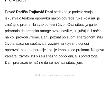
Pevač
Radiša Trajković Đani
nedavno je podelio svoja
iskustva o teškom oporavku nakon povrede ruke koja mu je
značajno promenila svakodnevni život. Ova situacija ga je
primorala da preispita mnoge svoje navike, uključujući i način
na koji provodi vreme. Đani, poznat po svom energičnom stilu
života, sada se suočava s izazovima koje mu donosi
oporavak nakon operacije koju je imao usled preloma. Njegova
karijera i životni stil bili su snažno pogođeni, ali i pored toga,
Đani pronašao je načine da se nosi sa situacijom.
Sadržaj se nastavlja nakon oglasa