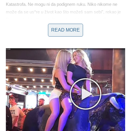
Katastrofa. Ne mogu ni da podignem ruku. Niko nikome ne
može da se us*re u život kao što možeš sam sebi”, rekao je
Đani, ističući koliko je teško podnositi takvo stanje. Ova izjava
nije samo odražavala njegov fizički bol, već i emocionalni teret
READ MORE
koji nosi tokom oporavka.