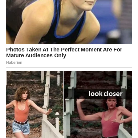
Đani je poznat ne samo po svojoj muzici, već i po svom
luksuznom načinu života. Njegova ljubav prema automobilima,
putovanjima i provodu dodatno naglašava njegov status u
svetu estrade. Njegova kolekcija automobila, koja uključuje
neka od najpoznatijih imena u industriji luksuznih vozila, ne
ostavlja nikoga ravnodušnim. Mnogi veruju da je njegovo
bogatstvo mnogo veće od onoga što se može videti na
površini. Đani se ne ustručava da uživa u plodovima svog
rada, ali istovremeno pokazuje odgovornost u upravljanju
svojim finansijama, što je posebno važno u muzičkoj industriji,
gde se trendovi brzo menjaju. Iako se suočava s teškim
oporavkom, njegov život ostaje ispunjen luksuzom i
uživanjem, što je rezultat njegovog dugotrajnog truda i
posvećenosti muzičkoj karijeri.
Podrška Porodice i Ljubavi