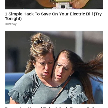
kao inspiracija mnogima koji se suočavaju s sličnim
izazovima. Uz podršku porodice i odlučnost da se prevaziđu
prepreke, Đani pokazuje da prava snaga dolazi iznutra.
Njegova sposobnost prilagođavanja i preuzimanje kontrole nad
svojim životom postavlja temelje za sve buduće uspehe, kako
u privatnom tako i u profesionalnom životu. Oporavak ga je
naučio važnosti strpljenja i upornosti, a ujedno mu je dao priliku
da preispita svoje vrednosti i prioritete.
S novim početkom,
Đani ne samo da se nada da će se vratiti na scenu, već i da
će inspirisati druge da prevaziđu svoje prepreke i nastave sa
svojim snovima.