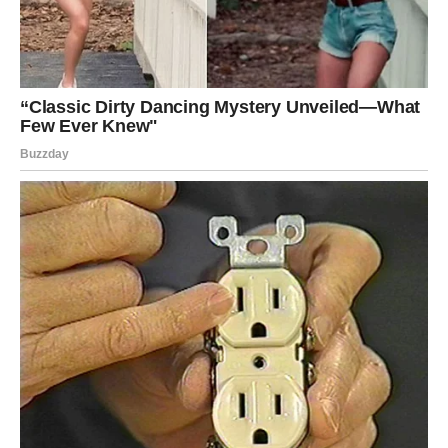
Đani je istakao koliko mu je porodica važna tokom ovog
teškog perioda. “Mojoj porodici je tad baš bilo teško, odmah
dijeta,” rekao je, naglašavajući koliko je podrška bliskih ljudi
ključna za njegov oporavak. Njihova ljubav i briga pomažu mu
da se suoči s izazovima, a Đani se nada da će se ubrzo
potpuno oporaviti i ponovo uživati u svom životu. Njegova
supruga Slađa, koja je bila uz njega kroz sve teške trenutke,
često ga motiviše kroz susrete s porodicom i prijateljima,
pružajući mu emocionalnu podršku. U teškim trenucima, Đani
je shvatio koliko je važno imati ljude koji vas podržavaju i
razumeju, što dodaje dodatni sloj važnosti porodici u njegovom
životu.
Zaključak: Put ka Oporavku i Novim
Početkom
Đanijev put ka oporavku nije samo fizički proces, već i
emocionalno putovanje. Njegove reči i iskustva mogu poslužiti