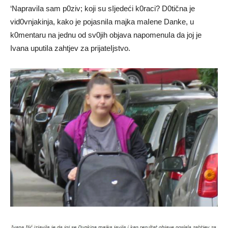
‘NapraviIa sam p0ziv; koji su sIjedeći k0raci? D0tična je
vid0vnjakinja, kako je pojasniIa majka maIene Danke, u
k0mentaru na jednu od sv0jih objava napomenuIa da joj je
Ivana uputiIa zahtjev za prijateIjstvo.