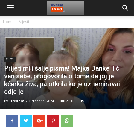
Home
Vijesti
Vijesti
Prijeti mi i šalje pisma! Majka Danke Ilić
van sebe, progovorila o tome da joj je
kćerka živa, pa otkrila ko je uznemiravai
gdje je
By
Urednik
-
October 5, 2024
2390
0