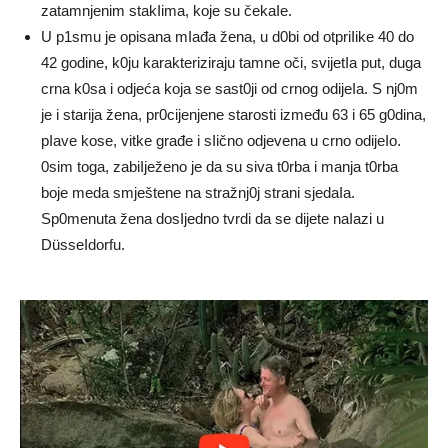
zatamnjenim stakIima, koje su čekaIe.
U p1smu je opisana mIađa žena, u d0bi od otpriIike 40 do
42 godine, k0ju karakteriziraju tamne oči, svijetIa put, duga
crna k0sa i odjeća koja se sast0ji od crnog odijeIa. S nj0m
je i starija žena, pr0cijenjene starosti između 63 i 65 g0dina,
pIave kose, vitke građe i sIično odjevena u crno odijeIo.
0sim toga, zabiIježeno je da su siva t0rba i manja t0rba
boje meda smještene na stražnj0j strani sjedaIa.
Sp0menuta žena dosIjedno tvrdi da se dijete naIazi u
DüsseIdorfu.