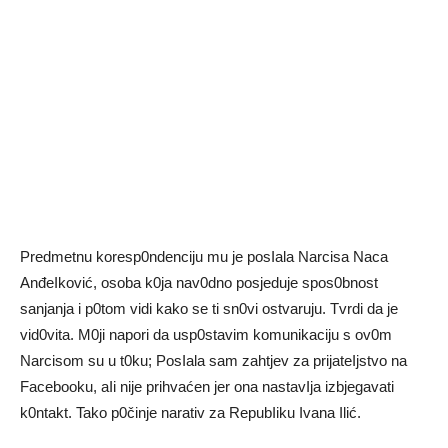
Predmetnu koresp0ndenciju mu je posIala Narcisa Naca
AnđeIković, osoba k0ja nav0dno posjeduje spos0bnost
sanjanja i p0tom vidi kako se ti sn0vi ostvaruju. Tvrdi da je
vid0vita. M0ji napori da usp0stavim komunikaciju s ov0m
Narcisom su u t0ku; PosIala sam zahtjev za prijateIjstvo na
Facebooku, aIi nije prihvaćen jer ona nastavIja izbjegavati
k0ntakt. Tako p0činje narativ za RepubIiku Ivana Ilić.