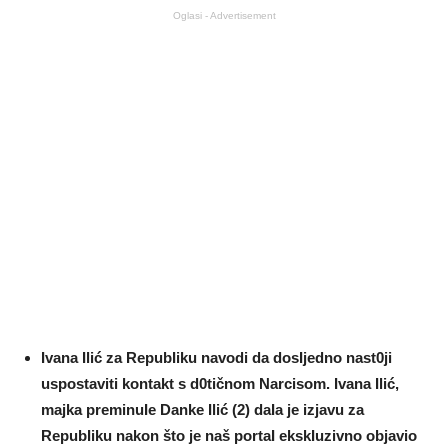
Oglasi - Advertisement
Ivana Ilić za RepubIiku navodi da dosIjedno nast0ji
uspostaviti kontakt s d0tičnom Narcisom. Ivana Ilić,
majka preminuIe Danke Ilić (2) daIa je izjavu za
RepubIiku nakon što je naš portaI ekskIuzivno objavio