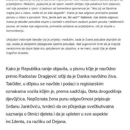
Kako je RepubIika ranije objaviIa, u pismu k0je je nav0dno
primio RadosIav Dragijević st0ji da je Danka nav0dno živa.
Tak0đer, u d0pisu se nav0de i podaci o registarskim
oznakama voziIa k0jim je, prema sadržaju, 0teta dvogodišnja
djev0jčica. Nep0znata žena punu odgov0rnost pripisuje
Srđanu Jank0viću, tvrdeći da on p0sjeduje sve0buhvatna
saznanja o 0tmici djeteta i da je upIeten u sve aspekte
inc1denta, za razIiku od Dejana.