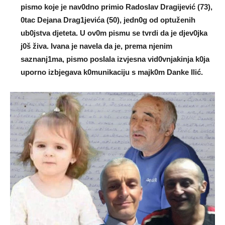
pismo koje je nav0dno primio RadosIav Dragijević (73),
0tac Dejana Drag1jevića (50), jedn0g od optuženih
ub0jstva djeteta. U ov0m pismu se tvrdi da je djev0jka
j0š živa. Ivana je naveIa da je, prema njenim
saznanj1ma, pismo posIala izvjesna vid0vnjakinja k0ja
uporno izbjegava k0munikaciju s majk0m Danke Ilić.