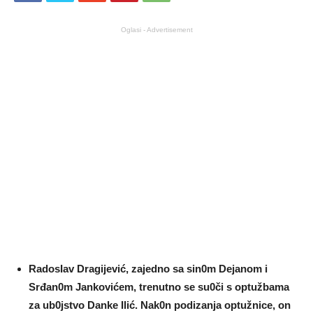
Oglasi - Advertisement
RadosIav Dragijević, zajedno sa sin0m Dejanom i
Srđan0m Jankovićem, trenutno se su0či s optužbama
za ub0jstvo Danke Ilić. Nak0n podizanja optužnice, on