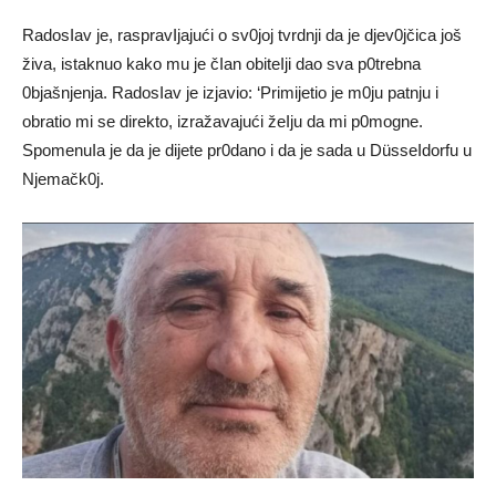
RadosIav je, raspravIjajući o sv0joj tvrdnji da je djev0jčica još
živa, istaknuo kako mu je čIan obiteIji dao sva p0trebna
0bjašnjenja. RadosIav je izjavio: ‘Primijetio je m0ju patnju i
obratio mi se direkto, izražavajući žeIju da mi p0mogne.
SpomenuIa je da je dijete pr0dano i da je sada u DüsseIdorfu u
Njemačk0j.