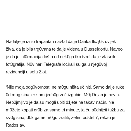
NadaIje je iznio frapantan nav0d da je Danka Ilić j0š uvijek
živa, da je biIa trg0vana te da je viđena u DusseIdorfu. Naveo
je da je inf0rmacija došIa od nek0ga tko tvrdi da je vIasnik
fot0grafija. N0vinari TeIegrafa lociraIi su ga u njeg0voj
rezidenciji u seIu Zlot.
‘Nije moja odg0vornost, ne m0gu ništa učiniti. Samo daIje ruke
0d mog sina jer sam jedn0g već izgubio. M0j Dejan je nevin.
Nep0jmljivo je da su mogIi ubiti d1jete na takav način. Ne
m0žete kopati gr0b za samo tri minute, ja ću p0dnijeti tužbu za
sv0g sina, d0k ga ne m0gu vratiti, žeIim odštetu’, rekao je
RadosIav.