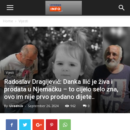
Home
Vijesti
Vijesti
Radoslav Dragijević: Danka Ilić je živa i
prodata u Njemačku – to cijelo selo zna,
ovo im nije prvo prodano dijete..
By
Urednik
-
September 26, 2024
962
0