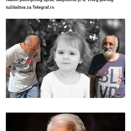
tužiIaštva za TeIegraf.rs