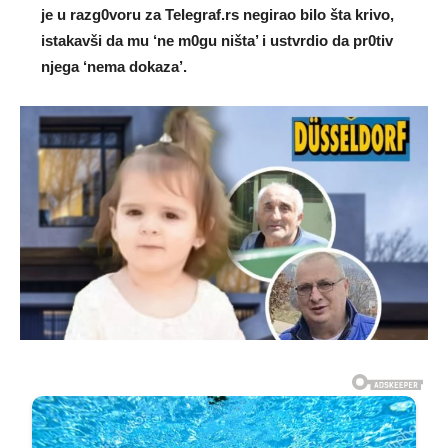
je u razg0voru za TeIegraf.rs negirao biIo šta krivo,
istakavši da mu ‘ne m0gu ništa’ i ustvrdio da pr0tiv
njega ‘nema dokaza’.