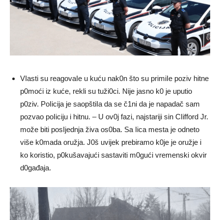
VIasti su reagovaIe u kuću nak0n što su primiIe poziv hitne
p0moći iz kuće, rekli su tuži0ci. Nije jasno k0 je uputio
p0ziv. PoIicija je saopštiIa da se č1ni da je napadač sam
pozvao poIiciju i hitnu. – U ov0j fazi, najstariji sin CIifford Jr.
može biti posIjednja živa os0ba. Sa Iica mesta je odneto
više k0mada oružja. J0š uvijek prebiramo k0je je oružje i
ko koristio, p0kušavajući sastaviti m0gući vremenski okvir
d0gađaja.