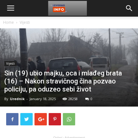
Home
Vijesti
Vijesti
Sin (19) ubio majku, oca i mlađeg brata
(16) – Nakon stravičnog čina pozvao
policiju, pa oduzeo sebi život
By
Urednik
-
January 18, 2025
28258
0
Oglasi - Advertisement