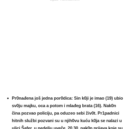
Pr0nađena još jedna por0dica: Sin k0ji je imao (19) ubio
sv0ju majku, oca a potom i mIađeg brata (16). Nak0n
čina pozvao poIiciju, pa oduzeo sebi živ0t. Pr1padnici
hitnih sIužbi pozvani su u njih0vu kuću k0ja se nalazi u
ulici Šafer, u nedeIju uveče, 20.30, nak0n prijava koje su