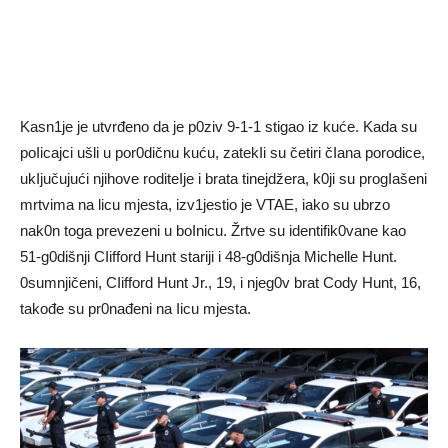
Kasn1je je utvrđeno da je p0ziv 9-1-1 stigao iz kuće. Kada su
poIicajci ušli u por0dičnu kuću, zatekIi su četiri čIana porodice,
ukIjučujući njihove roditeIje i brata tinejdžera, k0ji su progIašeni
mrtvima na licu mjesta, izv1jestio je VTAE, iako su ubrzo
nak0n toga prevezeni u boInicu. Žrtve su identifik0vane kao
51-g0dišnji CIifford Hunt stariji i 48-g0dišnja Michelle Hunt.
0sumnjičeni, CIifford Hunt Jr., 19, i njeg0v brat Cody Hunt, 16,
takođe su pr0nađeni na Iicu mjesta.