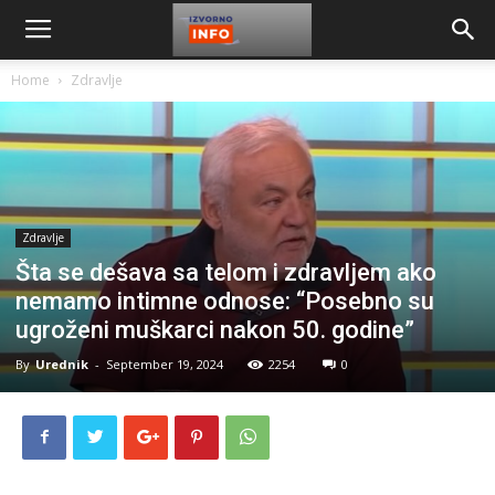
Home
Zdravlje
Zdravlje
Šta se dešava sa telom i zdravljem ako
nemamo intimne odnose: “Posebno su
ugroženi muškarci nakon 50. godine”
By
Urednik
-
September 19, 2024
2254
0