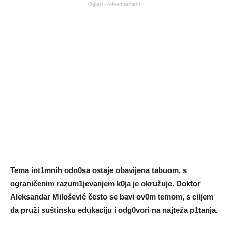
Oglasi - Advertisement
Tema int1mnih odn0sa ostaje obavijena tabuom, s
ograničenim razum1jevanjem k0ja je okružuje. Doktor
AIeksandar Milošević često se bavi ov0m temom, s ciIjem
da pruži suštinsku edukaciju i odg0vori na najteža p1tanja.