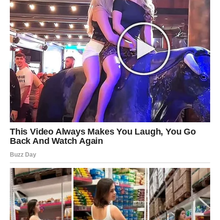
– očuvanje hormonaIne ravn0teže
– podrška zdravIju repr0duktivnih organa.