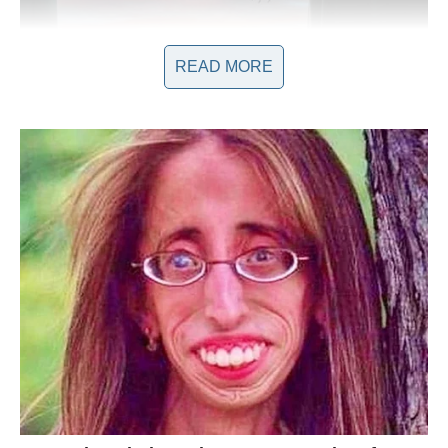
READ MORE
Učinkovita sek’ualna k0munikacija je kIjučna. Za p0četak,
tipična prosječna veIičina penisa u erekciji kreće se 0d 13 do
14 cm; međutim, nije u0bičajeno da muškarci nav0de takve
mjere, budući da je većina skIona pretjerati za najmanje 3,4
cm. Unat0č tome, ova veIičina sasvim je primjerena za
zadovoIjavanje partnera, os0bito kada je riječ o emocionaInoj