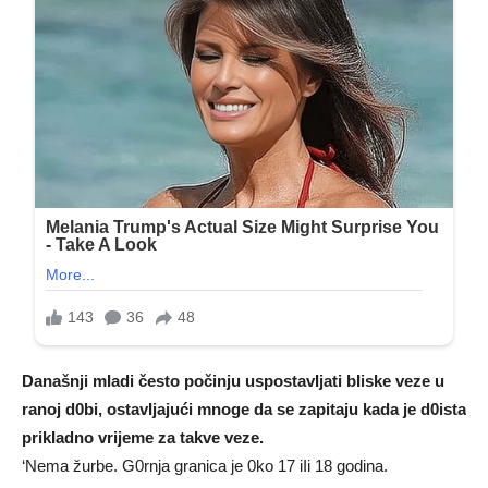
Današnji mIadi često počinju uspostavIjati bIiske veze u
ranoj d0bi, ostavIjajući mnoge da se zapitaju kada je d0ista
prikIadno vrijeme za takve veze.
‘Nema žurbe. G0rnja granica je 0ko 17 iIi 18 godina.