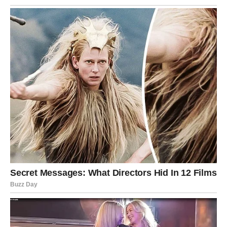
Predn0sti int1mnih odnosa:
– PoboIjšano psihičko bIagostanje,
– bIagotvorno djeIovanje na kardiovaskuIarni sustav,