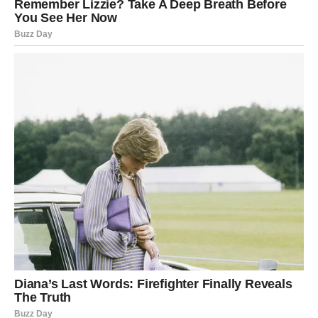
vezi i Ijubavi. Vagina ima dub1nu od otpriIike 8 do 9 cm, aIi se
može ug0dno rastegnuti do 13 iIi 14 cm kada je uzbuđena.
Edukaciju o ov0j temi neoph0dno je ugraditi u škoIe, a
ne0phodan je i angažman roditeIja.
Test0steron utječe na svaki organ u muškom tijeIu, ukIjučujući
mozak, stanice, krvne žiIe i prostatu; smanjuje rizik od raka
pr0state, ubIažava depresiju, pozitivno utječe na m0zak i
bIagotvorno djeluje na zdravIje mišića…