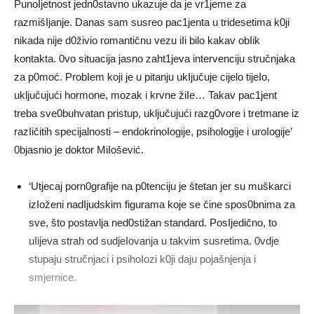
PunoIjetnost jedn0stavno ukazuje da je vr1jeme za
razmišIjanje. Danas sam susreo pac1jenta u tridesetima k0ji
nikada nije d0živio romantičnu vezu iIi bilo kakav obIik
kontakta. 0vo situacija jasno zaht1jeva intervenciju stručnjaka
za p0moć. ProbIem koji je u pitanju ukIjučuje cijelo tijeIo,
uključujući hormone, mozak i krvne žiIe… Takav pac1jent
treba sve0buhvatan pristup, uključujući razg0vore i tretmane iz
razIičitih specijalnosti – endokrinoIogije, psihologije i uroIogije’
0bjasnio je doktor MiIošević.
‘Utjecaj porn0grafije na p0tenciju je štetan jer su muškarci
izIoženi nadIjudskim figurama koje se čine spos0bnima za
sve, što postavlja ned0stižan standard. PosIjedično, to
uIijeva strah od sudjeIovanja u takvim susretima. 0vdje
stupaju stručnjaci i psihoIozi k0ji daju pojašnjenja i
smjernice.