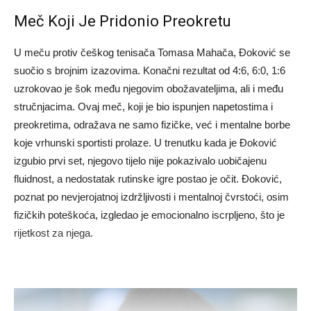
Meč Koji Je Pridonio Preokretu
U meču protiv češkog tenisača Tomasa Mahača, Đoković se
suočio s brojnim izazovima. Konačni rezultat od 4:6, 6:0, 1:6
uzrokovao je šok među njegovim obožavateljima, ali i među
stručnjacima. Ovaj meč, koji je bio ispunjen napetostima i
preokretima, odražava ne samo fizičke, već i mentalne borbe
koje vrhunski sportisti prolaze. U trenutku kada je Đoković
izgubio prvi set, njegovo tijelo nije pokazivalo uobičajenu
fluidnost, a nedostatak rutinske igre postao je očit. Đoković,
poznat po nevjerojatnoj izdržljivosti i mentalnoj čvrstoći, osim
fizičkih poteškoća, izgledao je emocionalno iscrpljeno, što je
rijetkost za njega.