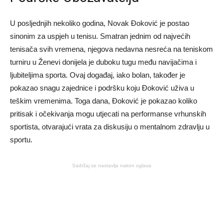
U posljednjih nekoliko godina, Novak Đoković je postao
sinonim za uspjeh u tenisu. Smatran jednim od najvećih
tenisača svih vremena, njegova nedavna nesreća na teniskom
turniru u Ženevi donijela je duboku tugu među navijačima i
ljubiteljima sporta. Ovaj događaj, iako bolan, također je
pokazao snagu zajednice i podršku koju Đoković uživa u
teškim vremenima. Toga dana, Đoković je pokazao koliko
pritisak i očekivanja mogu utjecati na performanse vrhunskih
sportista, otvarajući vrata za diskusiju o mentalnom zdravlju u
sportu.
Sadržaj se nastavlja nakon oglasa