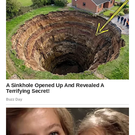
koliko je važna uloga zajednice u životu sportista, posebno u
trenucima krize.
Osjećajući se emotivno pogođenim, Đoković
je naglasio kako mu podrška publike pomaže da se suoči s
izazovima i razočaranjima. “Ne smatram se vođom u Parizu”,
rekao je, ističući svoj fokus na nadolazeći Roland Garros.
Njegova sposobnost da se fokusira na sljedeće izazove,
unatoč teškim trenucima, pokazuje njegovu izuzetnu mentalnu
snagu i odlučnost da se vrati na vrhunac.
Proslava 37. Rođendana i Očekivanja za
Budućnost
Ove godine, Novak Đoković je također proslavio svoj 37.
rođendan, što je dodatno naglasilo njegovu izvanrednu karijeru.
Činjenica da se i dalje natječe na najvišim nivoima u sportu
nakon tolikih godina je inspirativna.
Mnogi mladi tenisači ga
posmatraju kao uzor, a njegovo uporno nastojanje da se