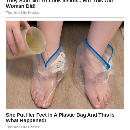
Svi gledaoci, bilo da su prisustvovali meču uživo ili ga pratili iz
svojih domova, mogli su primijetiti promjenu u njegovom tonu i
ponašanju na terenu. Zabrinutost navijača rasla je dok su
primjećivali njegovu borbu na terenu. Đoković se, tradicionalno