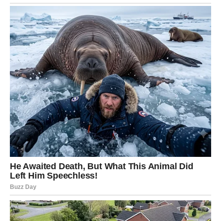
poznat po svojoj upornosti, činilo kao da je izgubio
razumijevanje za tempo meča i ritam koji ga je uvijek krasio.
Po završetku meča, Đoković je otvoreno razgovarao o svojim
osjećajima i izazovima s kojima se suočava tijekom ove
sezone. Njegova iskrenost nije samo razbila srce njegovih
obožavatelja, već je i pokazala ljudsku stranu sportiste koji se
suočava s pritiscima i očekivanjima, ostavljajući utisak da je i
on samo čovjek koji se bori s vlastitim demonima.
Podrška Obožavatelja i Njegova Rješenja
Nakon meča, val podrške koji je uslijedio bio je nevjerojatan.
Obožavatelji su se okupili kako bi izrazili svoju ljubav i podršku
Đokoviću, što je dodatno ojačalo njegovu volju da se vrati jači.
Preplavljen emocijama, Đoković se osvrnuo na snažnu
povezanost koju dijeli sa svojim fanovima.
“Njihova podrška je
ono što mi daje snagu”, priznao je, ističući kako su trenuci
poput ovih ključni za njegov mentalni sklop. Mnogi su istakli