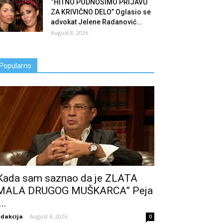
“HITNO PODNOSIMO PRIJAVU
ZA KRIVIČNO DELO” Oglasio se
advokat Jelene Radanović...
August 8, 2026
Popularno
Kada sam saznao da je ZLATA
MALA DRUGOG MUŠKARCA” Peja
..
dakcija
-
August 4, 2026
0