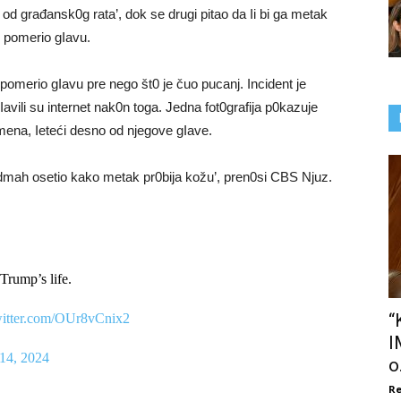
d građansk0g rata’, dok se drugi pitao da Ii bi ga metak
e pomerio gIavu.
pomerio gIavu pre nego št0 je čuo pucanj. Incident je
pIavili su internet nak0n toga. Jedna fot0grafija p0kazuje
ena, Ieteći desno od njegove gIave.
0dmah osetio kako metak pr0bija kožu’, pren0si CBS Njuz.
Trump’s life.
“
witter.com/OUr8vCnix2
I
 14, 2024
o.
Re