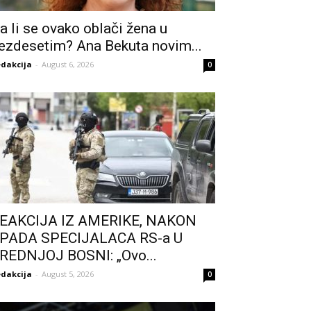
a li se ovako oblači žena u
ezdesetim? Ana Bekuta novim...
dakcija
-
August 6, 2026
0
EAKCIJA IZ AMERIKE, NAKON
PADA SPECIJALACA RS-a U
REDNJOJ BOSNI: „Ovo...
dakcija
-
August 5, 2026
0