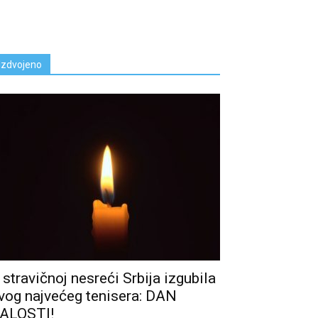
Izdvojeno
 stravičnoj nesreći Srbija izgubila
vog najvećeg tenisera: DAN
ALOSTI!