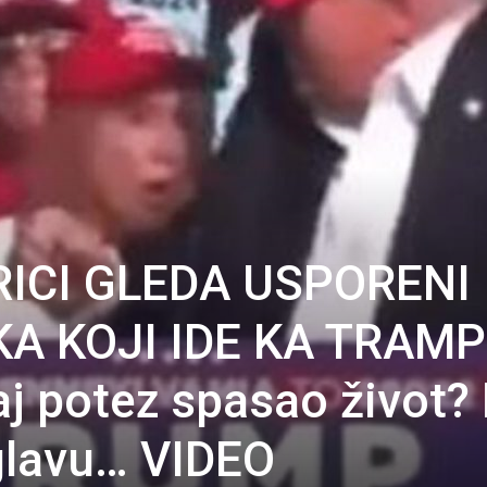
RICI GLEDA USPORENI
A KOJI IDE KA TRAM
aj potez spasao život?
glavu… VIDEO