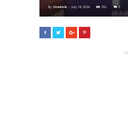
By
Urednik
-
July 14, 2024
292
0
Og