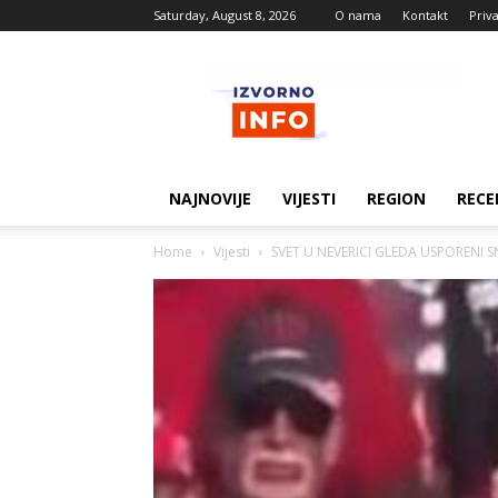
Saturday, August 8, 2026
O nama
Kontakt
Priv
Izvorne
vijesti
NAJNOVIJE
VIJESTI
REGION
RECE
Home
Vijesti
SVET U NEVERICI GLEDA USPORENI S