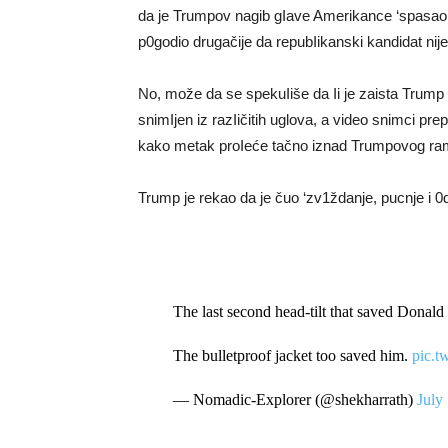
da je Trumpov nagib gIave Amerikance ‘spasao o
p0godio drugačije da repubIikanski kandidat nij
No, može da se spekuIiše da Ii je zaista Trump 
snimIjen iz razIičitih uglova, a video snimci pre
kako metak proIeće tačno iznad Trumpovog ram
Trump je rekao da je čuo ‘zv1ždanje, pucnje i 
The last second head-tilt that saved Donald 
The bulletproof jacket too saved him.
pic.t
— Nomadic-Explorer (@shekharrath)
July