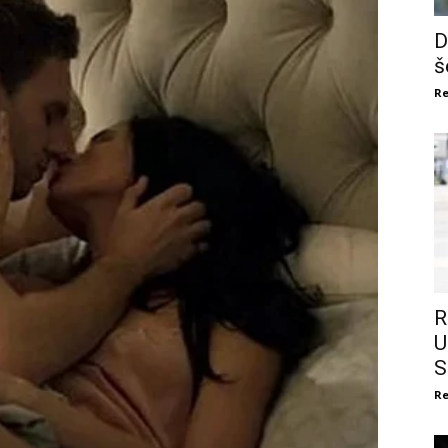
D
š
Re
R
U
S
Re