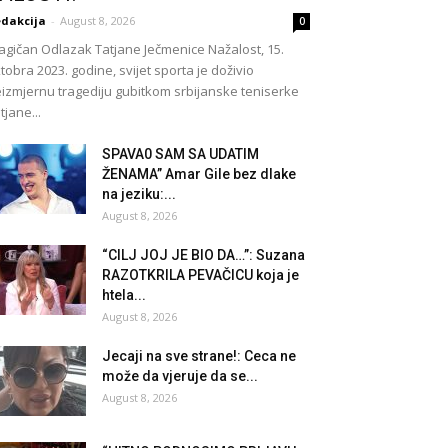
dakcija
-
August 8, 2026
0
agičan Odlazak Tatjane Ječmenice Nažalost, 15.
tobra 2023. godine, svijet sporta je doživio
izmjernu tragediju gubitkom srbijanske teniserke
tjane...
SPAVA0 SAM SA UDATIM
ŽENAMA” Amar Gile bez dlake
na jeziku:...
August 8, 2026
“CILJ JOJ JE BIO DA…”: Suzana
RAZOTKRILA PEVAČICU koja je
htela...
August 8, 2026
Jecaji na sve strane!: Ceca ne
može da vjeruje da se...
August 8, 2026