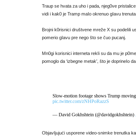
Traup se hvata za uho i pada, njeg0ve pristali
vidi i kak0 je Tramp maIo okrenuo gIavu trenuta
Brojni k0risnici društvene mreže X su podeIili
pomerio gIavu pre nego što se čuo pucanj.
Mn0gi korisnici interneta rekIi su da mu je p0me
pomoglo da ‘izbegne metak’, što je doprineIo 
Slow-motion footage shows Trump moving just
pic.twitter.com/zNHPoRazzS
— David Gokhshtein (@davidgokhshtein)
ObjavIjujući usporene video-snimke trenutka ka