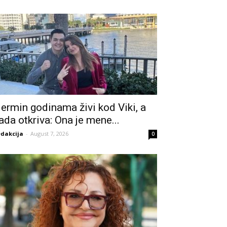
ermin godinama živi kod Viki, a
ada otkriva: Ona je mene...
dakcija
-
August 7, 2026
0