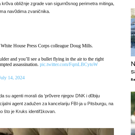
kr0va obIižnje zgrade van sigurn0snog perimetra mitinga,
prema nav0dima zvaničnika.
 White House Press Corps colleague Doug Mills.
er and you’ll see a bullet flying in the air to the right
N
empted assassination.
pic.twitter.com/FqmLBCytoW
s
July 14, 2024
Re
 da su agenti moraIi da ‘pr0vere njegov DNK i d0biju
cijaIni agent zadužen za kanceIariju FBI-ja u Pitsburgu, na
o što je Kruks identif1kovan.