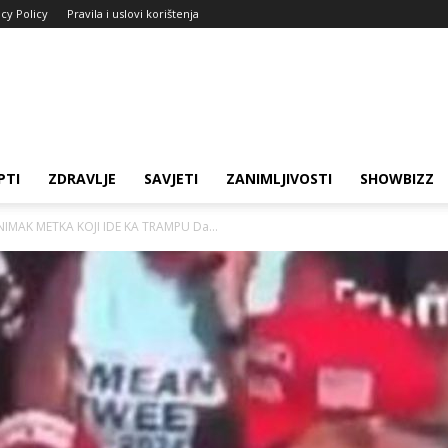
acy Policy
Pravila i uslovi korištenja
PTI
ZDRAVLJE
SAVJETI
ZANIMLJIVOSTI
SHOWBIZZ
NIMAK METKA KOJI IDE KA TRAMPU Da...