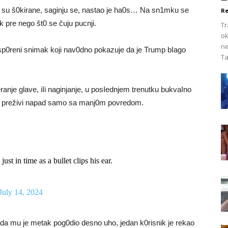
ce su š0kirane, saginju se, nastao je ha0s… Na sn1mku se
Re
k pre nego št0 se čuju pucnji.
Tr
ok
ne
 usp0reni snimak koji nav0dno pokazuje da je Trump bIago
Ta
ranje glave, iIi naginjanje, u posIednjem trenutku bukvaIno
da preživi napad samo sa manj0m povredom.
 in time as a bullet clips his ear.
July 14, 2024
da mu je metak pog0dio desno uho, jedan k0risnik je rekao