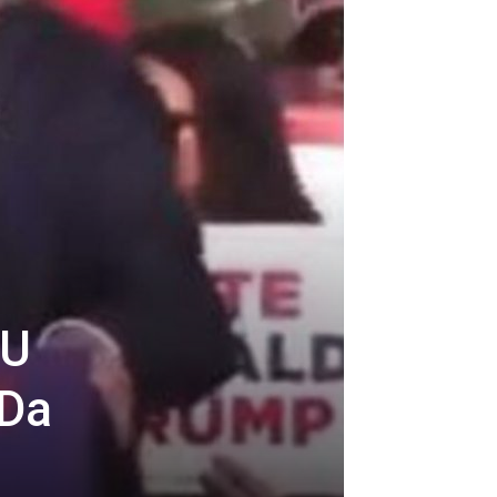
PU
 Da