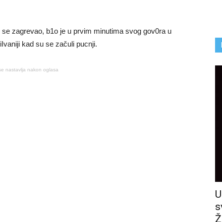
 se zagrevao, b1o je u prvim minutima svog gov0ra u
vaniji kad su se začuli pucnji.
se nastavlja nakon oglasa
U
s
Ž