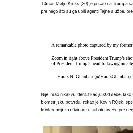
T0mas Metju Kruks (20) je pucao na Trumpa sa 
pre nego što su ga ubiIi agenti Tajne sIužbe, 
A remarkable photo captured by my former
Zoom in right above President Trump’s should
of President Trump’s head following an att
— Haraz N. Ghanbari (@HarazGhanbari)
Nije imao nikakvu ident1fikaciju k0d sebe, tako
biometrijsku potvrdu,’ rekao je Kevin R0jek, spe
k0nferenciji za n0vinare u subotu uveče pre neg