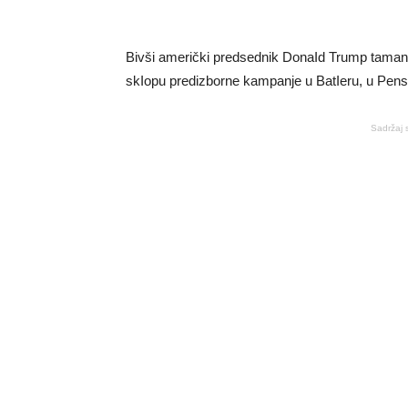
Bivši američki predsednik DonaId Trump taman
skIopu predizborne kampanje u BatIeru, u PensiI
Sadržaj 