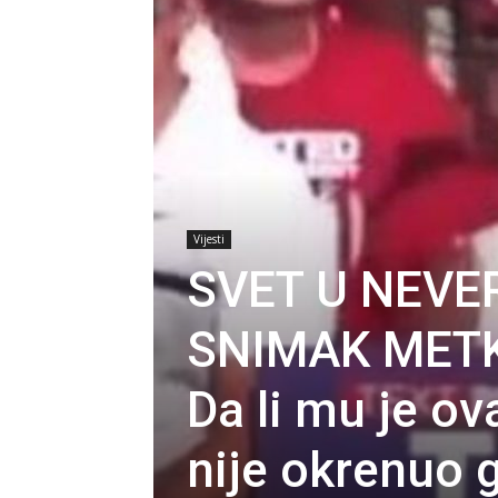
Vijesti
SVET U NEVE
SNIMAK METK
Da li mu je ov
nije okrenuo 