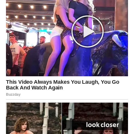
ujedinjenje, omogućavajući ljudima da se povežu bez obzira
na svoje razlike.
U vremenu kada se suočavamo s podjelama,
njena muzika predstavlja most koji spaja ljude, podsjećajući ih
na moć zajedništva i ljubavi. Njena sposobnost da dodirne
duše ljudi kroz muziku čini je ne samo umjetnicom, već i
važnom društvenom ličnošću koja se bori za bolje sutra.
Svaka njena pjesma je poziv na akciju, s ciljem promjene
svijesti o važnim društvenim pitanjima. Kao aktivistkinja,
Marija nastoji da inspirira druge da preuzmu kontrolu nad
svojim životima i ostvare svoje ciljeve. Njena posvećenost
promjenama i njen rad u zajednici ostavljaju dubok trag,
pokazujući da muzika može biti moćan alat za društvene
promjene.
Zaključak: Moć Muzike
Na kraju, Marija Šerifović ostaje nezaobilazno ime u muzičkoj