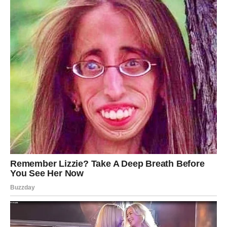
mjesto u društvu, otvoreno govoreći o potrebama za jednakim
pravima i pravednošću.
Njena podrška raznim humanitarnim akcijama i projektima koji
se bave pravima žena dodatno potvrđuje njenu posvećenost
borbi za pravedno društvo. Marija ne samo da koristi svoj glas
za muziku, već i kao sredstvo za promjene, otvarajući dijalog
o važnim temama koje se često previđaju. Njena sposobnost
da utiče na društvo kroz svoje umjetničko stvaralaštvo čini je
ne samo pjevačicom, već i aktivistkinjom koja se zalaže za
bolju budućnost.
Marija kao Simbol Promjene
Marija Šerifović nije samo pjevačica; ona je simbol promjene i
nade u društvu koje često zaboravlja na vrijednosti poput
empatije i solidarnosti. Njeni koncerti služe kao platforme za