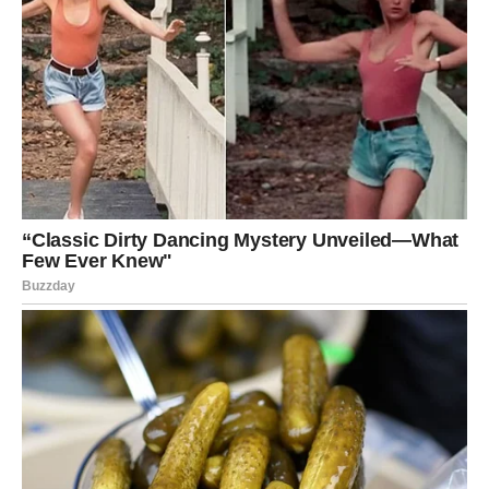
industriji, a njen rad nastavlja inspirisati mnoge. Njena karijera
je svijetli primjer kako muzika može biti moćan alat za
izražavanje ljudskih osjećanja i izgradnju zajednice koja teži
razumijevanju i ljubavi.
Čak i kada se suočava s izazovima,
Marija ne gubi vjeru u svoje snove. Njena hrabrost da govori o
ličnim borbama postavlja je kao uzor mnogima.
Njen doprinos
muzici i društvu ostaje neprocjenjiv, a njena poruka ljubavi i
jedinstva nastavlja se širiti izvan granica Balkana.
Njene
pjesme, kako na sceni tako i van nje, ostavljaju dubok trag i
pozivaju nas da budemo bolji jedni prema drugima, gradeći
svijet u kojem će svako imati pravo da bude svoja.
Kao ikona
snage, Marija Šerifović nastavlja da inspiriše generacije svojim
radom, ostavljajući neizbrisiv pečat u srcima svih koji je
slušaju.