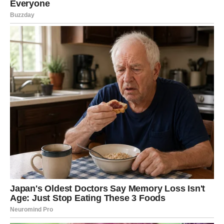
umjetnice koja ne samo da izvodi muziku, već i gradi mostove
između ljudi.
Njene poruke o zajedništvu i osnaživanju posebno su
značajne u današnjem društvenom okruženju, gdje su
empatija i podrška često zanemareni.
Poruke o Zajedništvu i Snazi
Tokom koncerta u Podgorici, Marija je istakla važnost
međusobne podrške, posebno među ženama. Njena snažna
izjava “Svaka žena ima pravo da bude svoja” odjeknula je
među prisutnima, podstičući mlade djevojke da vjeruju u sebe i
svoje snove. Ova svijest o važnosti podrške i zajedništva
postaje pokret koji inspiriše mnoge.
Marija se trudi stvoriti
platformu na kojoj se žene mogu osnažiti i podržati jedne
druge, što je ključno u društvu koje se suočava s mnogim
izazovima. Njene riječi često potiču žene da se bore za svoje