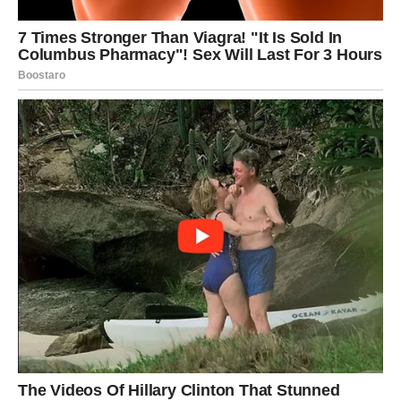
Atmosfera na njenim koncertima često izaziva suze, smijeh i
zajedničko pjevanje, pokazujući koliko muzika može povezati
ljude. U jednom trenutku, dok je izvodila pjesmu “Nesreća”,
publika je zaplakala, a Marija je, umjesto da se povuče,
otvoreno razgovarala o svojim iskustvima gubitka. Ova
interakcija sa publikom dodatno osnažuje njen status kao