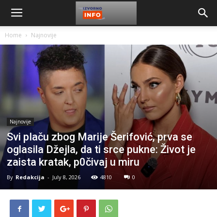
Home
Najnovije
Najnovije
Svi pIaču zbog Marije Šerifović, prva se
oglasila Džejla, da ti srce pukne: Život je
zaista kratak, p0čivaj u miru
By
Redakcija
-
July 8, 2026
4810
0