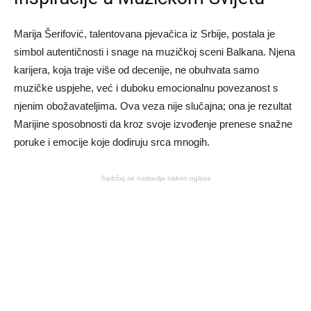
Marija Šerifović, talentovana pjevačica iz Srbije, postala je
simbol autentičnosti i snage na muzičkoj sceni Balkana. Njena
karijera, koja traje više od decenije, ne obuhvata samo
muzičke uspjehe, već i duboku emocionalnu povezanost s
njenim obožavateljima. Ova veza nije slučajna; ona je rezultat
Marijine sposobnosti da kroz svoje izvođenje prenese snažne
poruke i emocije koje dodiruju srca mnogih.
Sadržaj se nastavlja nakon oglasa