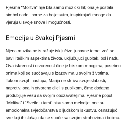
Pjesma “Molitva” nije bila samo muzički hit; ona je postala
simbol nade i borbe za bolje sutra, inspirirajući mnoge da
vjeruju u svoje snove i mogućnosti.
Emocije u Svakoj Pjesmi
Njena muzika ne istražuje isključivo ljubavne teme, već se
bavi i teškim aspektima života, uključujući gubitak, bol i nadu.
Ova iskrenost i otvorenost čine je bliskom mnogima, posebno
onima koji se suočavaju s izazovima u svojim životima.
Tokom svojih nastupa, Marija ne skriva svoje slabosti;
naprotiv, ona ih otvoreno dijeli s publikom, čime dodatno
produbljuje vezu sa svojim obožavateljima. Pjesme poput
“Molitva” i “Svetlo u tami” nisu samo melodije; one su
emocionalna svjedočanstva o ljudskom iskustvu, osnažujući
sve koji ih slušaju da se suoče sa svojim strahovima i bolima.