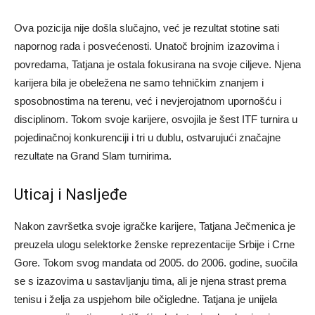
Ova pozicija nije došla slučajno, već je rezultat stotine sati
napornog rada i posvećenosti. Unatoč brojnim izazovima i
povredama, Tatjana je ostala fokusirana na svoje ciljeve. Njena
karijera bila je obeležena ne samo tehničkim znanjem i
sposobnostima na terenu, već i nevjerojatnom upornošću i
disciplinom. Tokom svoje karijere, osvojila je šest ITF turnira u
pojedinačnoj konkurenciji i tri u dublu, ostvarujući značajne
rezultate na Grand Slam turnirima.
Uticaj i Nasljeđe
Nakon završetka svoje igračke karijere, Tatjana Ječmenica je
preuzela ulogu selektorke ženske reprezentacije Srbije i Crne
Gore. Tokom svog mandata od 2005. do 2006. godine, suočila
se s izazovima u sastavljanju tima, ali je njena strast prema
tenisu i želja za uspjehom bile očigledne. Tatjana je unijela