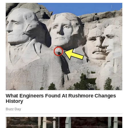
Na društvenim mrežama, mnogi su dijelili sjećanja na Tatjanu,
pričajući o njenom dobrom duhu i podršci koju je pružala
svojim kolegama. Tatjana neće biti zaboravljena; njeno ime će
živjeti kroz uspjehe koje je postigla i kroz inspiraciju koju je
pružila mnogim mladim sportistima. Njena životna priča
postaje podsjetnik na to koliko je važno slijediti svoje snove i
nikada ne odustati, bez obzira na prepreke.
Završna Misao
U trenutku kada smo se oprostili od Tatjane Ječmenice, šok i
tuga nisu samo obeležili smrt jedne izvanredne sportistkinje,
već i gubitak osobe koja je svojim prisustvom obogatila živote
mnogih. Njena predanost, strast i radna etika će se pamtiti, a
njen duh će živjeti kroz sve one koji su imali priliku da je
upoznaju ili da je gledaju kako igra.