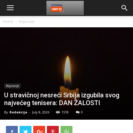
Home
Najnovije
Najnovije
U stravičnoj nesreći Srbija izgubila svog
najvećeg tenisera: DAN ŽALOSTI
By
Redakcija
-
July 8, 2026
1518
0