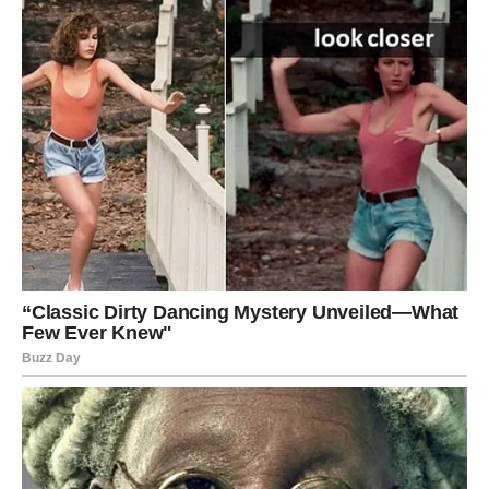
Tatjana Ječmenica ostaje simbol snage i inspiracije za sve
nas, a njen doprinos tenisu će se i dalje cijeniti i prenositi na
buduće generacije.
Sjećanje na nju će trajati, a njena ostavština će obasjavati put
mnogim budućim sportistima, motivišući ih da teže izvrsnosti i
hrabrosti. Život i karijera Tatjane Ječmenice služe kao
inspiracija svima nama da se borimo za ono što volimo i da
nikada ne gubimo vjeru u sebe.
Njena priča će živjeti kao svijetla tačka u srcima svih koji su je
poznavali i voljeli, a njen uticaj na sportsku zajednicu neće biti
zaboravljen.