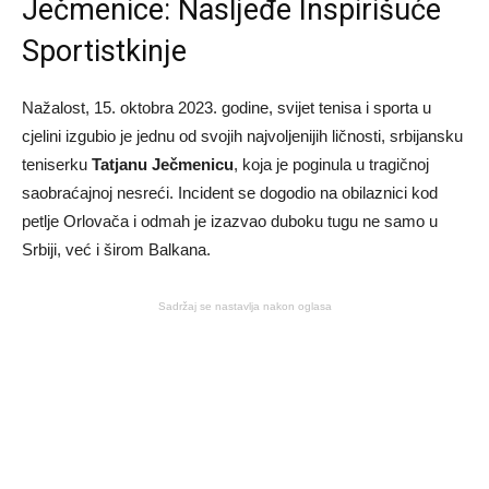
Ječmenice: Nasljeđe Inspirišuće
Sportistkinje
Nažalost, 15. oktobra 2023. godine, svijet tenisa i sporta u
cjelini izgubio je jednu od svojih najvoljenijih ličnosti, srbijansku
teniserku
Tatjanu Ječmenicu
, koja je poginula u tragičnoj
saobraćajnoj nesreći. Incident se dogodio na obilaznici kod
petlje Orlovača i odmah je izazvao duboku tugu ne samo u
Srbiji, već i širom Balkana.
Sadržaj se nastavlja nakon oglasa