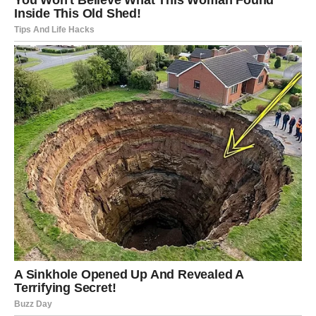
o profesionalnoj karijeri. Njena ostavština će se pamtiti kroz
generacije koje dolaze, a njen primjer će nadahnjivati mlade
sportistkinje da slijede svoje snove, bez obzira na prepreke
koje se mogu pojaviti na putu.
Reakcije na Tragediju
Vijest o smrti Tatjane Ječmenice brzo se proširila kroz sve
slojeve društva, izazivajući reakcije iz svih dijelova regije.
Mnogi sportisti, treneri i obožavatelji tenisa iskazali su svoje
saučešće, ističući njenu ljubaznost, strast i predanost sportu.
Organizovane su mnoge memorijalne aktivnosti u čast njenog
nasljeđa, uključujući teniske turnire i tribine o njenom doprinosu
sportu.
Ove inicijative nisu samo odražavale njen značaj u tenisu, već
su također služile kao platforma za mlade sportiste da iskažu
svoje aspiracije i snove.