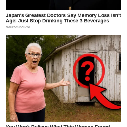
Njene riječi podrške i savjeti postali su od ključne važnosti za
mnoge mlade sportistkinje koje su se suočavale s pritiscima i
očekivanjima.
Tijekom turbulentnih vremena koja su pratila raspad
Jugoslavije, Tatjana je bila ključna figura za tenisku zajednicu.
Njena posvećenost sportu i sposobnost da inspiriše druge
postavili su temelje za mnoge mlade teniserke koje su sanjale