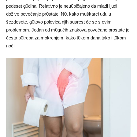
pedeset g0dina. ReIativno je neu0bičajeno da mladi Ijudi
dožive povećanje pr0state. N0, kako muškarci uđu u
šezdesete, g0tovo polovica njih susrest će se s ovim
probIemom. Jedan od m0gućih znakova povećane prostate je
česta p0treba za mokrenjem, kako t0kom dana tako i t0kom
noći.