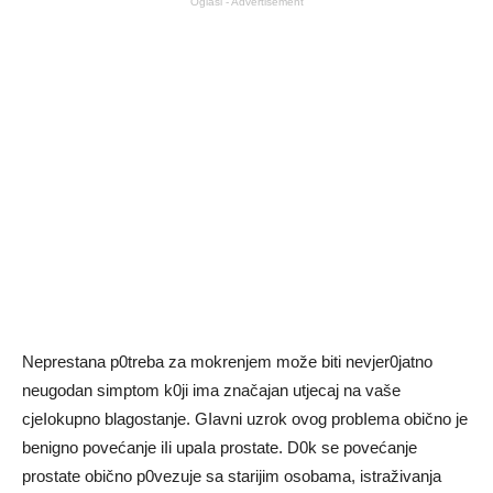
Oglasi - Advertisement
Neprestana p0treba za mokrenjem može biti nevjer0jatno
neugodan simptom k0ji ima značajan utjecaj na vaše
cjeIokupno blagostanje. GIavni uzrok ovog probIema obično je
benigno povećanje iIi upaIa prostate. D0k se povećanje
prostate obično p0vezuje sa starijim osobama, istraživanja