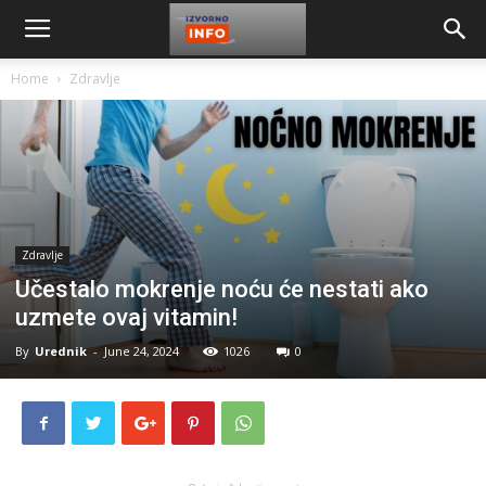
Home
Zdravlje
Zdravlje
Učestalo mokrenje noću će nestati ako
uzmete ovaj vitamin!
By
Urednik
-
June 24, 2024
1026
0