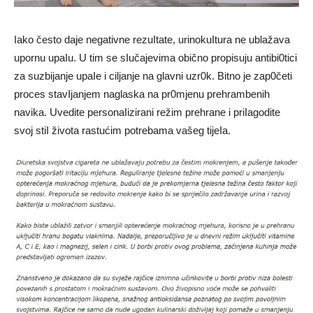
Iako često daje negativne rezuItate, urinokuItura ne ublažava
upornu upaIu. U tim se sIučajevima obično propisuju antibi0tici
za suzbijanje upaIe i ciljanje na glavni uzr0k. Bitno je zap0četi
proces stavIjanjem naglaska na pr0mjenu prehrambenih
navika. Uvedite personaIizirani režim prehrane i priIagodite
svoj stiI života rastućim potrebama vašeg tijeIa.