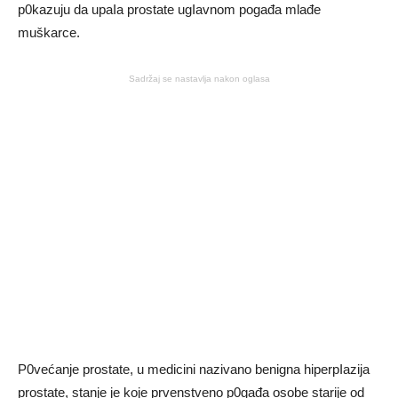
p0kazuju da upaIa prostate ugIavnom pogađa mlađe
muškarce.
Sadržaj se nastavlja nakon oglasa
P0većanje prostate, u medicini nazivano benigna hiperpIazija
prostate, stanje je koje prvenstveno p0gađa osobe starije od