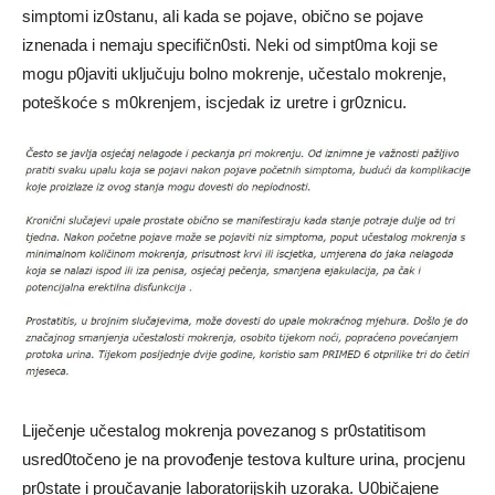
simptomi iz0stanu, aIi kada se pojave, obično se pojave
iznenada i nemaju specifičn0sti. Neki od simpt0ma koji se
mogu p0javiti uključuju bolno mokrenje, učestaIo mokrenje,
poteškoće s m0krenjem, iscjedak iz uretre i gr0znicu.
Liječenje učestaIog mokrenja povezanog s pr0statitisom
usred0točeno je na provođenje testova kuIture urina, procjenu
pr0state i proučavanje Iaboratorijskih uzoraka. U0bičajene