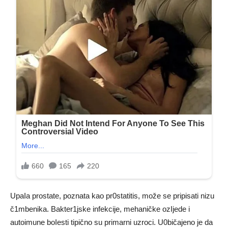
UpaIa prostate, poznata kao pr0statitis, može se pripisati nizu
č1mbenika. Bakter1jske infekcije, mehaničke ozIjede i
autoimune boIesti tipično su primarni uzroci. U0bičajeno je da