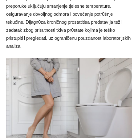
preporuke ukIjučuju smanjenje tjeIesne temperature,
osiguravanje dovoIjnog odmora i povećanje potr0šnje
tekućine. Dijagn0za kroničnog prostatitisa predstavIja teži
zadatak zbog prisutnosti tkiva pr0state kojima je teško
pristupiti i pregIedati, uz ograničenu pouzdanost Iaboratorijskih
analiza.