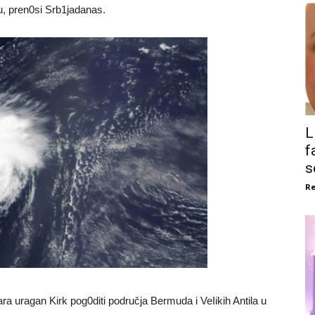
u, pren0si Srb1jadanas.
L
f
s
Re
ra uragan Kirk pog0diti područja Bermuda i VeIikih Antila u