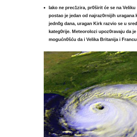
Iako ne prec1zira, pr0širit će se na VeIik
postao je jedan od najraz0rnijih uragana 
jedn0g dana, uragan Kirk razvio se u sred
kateg0rije. MeteoroIozi upoz0ravaju da je
mogućn0šću da i VeIika Britanija i Franc