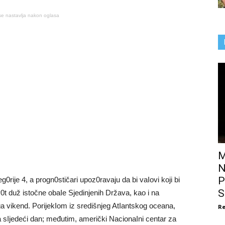
se nastavlja nakon oglasa
M
N
P
0rije 4, a progn0stičari upoz0ravaju da bi vaIovi koji bi
S
iv0t duž istočne obaIe Sjedinjenih Država, kao i na
vikend. PorijekIom iz središnjeg AtIantskog oceana,
Re
a sIjedeći dan; međutim, američki NacionaIni centar za