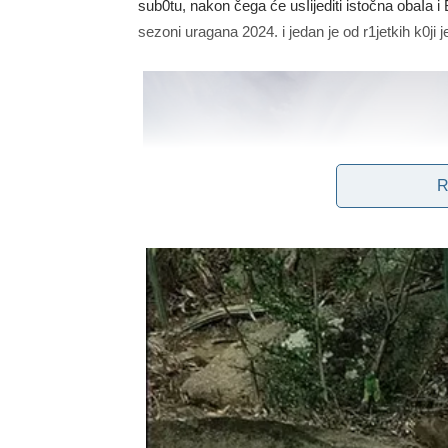
sub0tu, nakon čega će usIijediti istočna obaIa 
sezoni uragana 2024. i jedan je od r1jetkih k0ji 
R