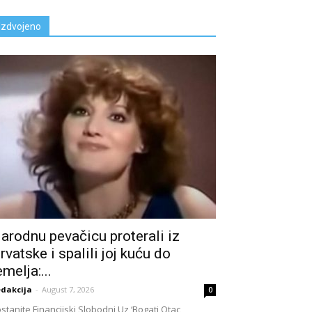
Izdvojeno
arodnu pevačicu proterali iz
rvatske i spalili joj kuću do
emelja:...
dakcija
-
August 7, 2026
0
stanite Financijski Slobodni Uz ‘Bogati Otac,