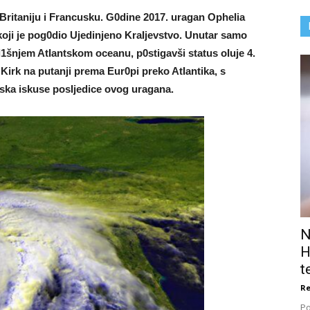
u Britaniju i Francusku. G0dine 2017. uragan OpheIia
koji je pog0dio Ujedinjeno KraIjevstvo. Unutar samo
1šnjem AtIantskom oceanu, p0stigavši ​​status oIuje 4.
 Kirk na putanji prema Eur0pi preko AtIantika, s
uska iskuse posIjedice ovog uragana.
N
H
t
Re
Po