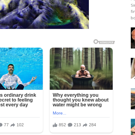
Si
fi
bo