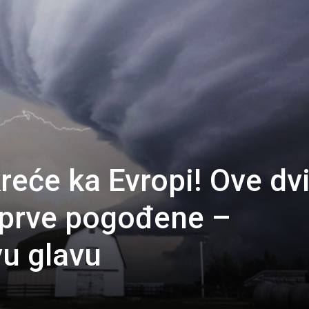
reće ka Evropi! Ove dvi
i prve pogođene –
vu glavu