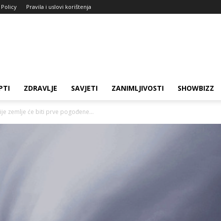
 Policy
Pravila i uslovi korištenja
PTI
ZDRAVLJE
SAVJETI
ZANIMLJIVOSTI
SHOWBIZZ
je zemlje će biti prve pogođene...