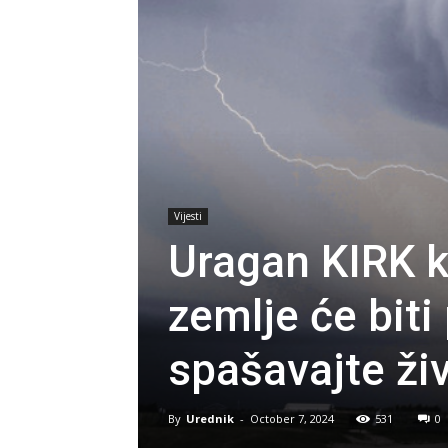
Vijesti
Uragan KIRK k
zemlje će bit
spašavajte ži
By
Urednik
-
October 7, 2024
531
0