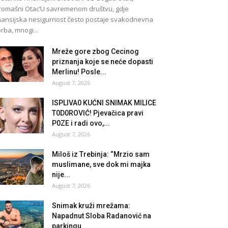
romašni Otac’U savremenom društvu, gdje
nansijska nesigurnost često postaje svakodnevna
rba, mnogi...
Mreže gore zbog Cecinog
priznanja koje se neće dopasti
Merlinu! Posle...
August 7, 2026
lSPLlVA0 KUĆNl SNlMAK MlLlCE
T0D0ROVlĆ! Pjevačica pravi
P0ZE i radi ovo,...
August 7, 2026
Miloš iz Trebinja: “Mrzio sam
muslimane, sve dok mi majka
nije...
August 7, 2026
Snimak kruži mrežama:
Napadnut Sloba Radanović na
parkingu