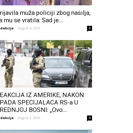
rijavila muža policiji zbog nasiIja,
a mu se vratila: Sad je...
dakcija
-
August 6, 2026
0
EAKCIJA IZ AMERIKE, NAKON
PADA SPECIJALACA RS-a U
REDNJOJ BOSNI: „Ovo...
dakcija
-
August 5, 2026
0