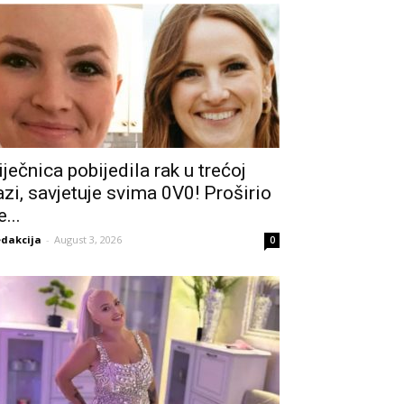
iječnica pobijedila rak u trećoj
azi, savjetuje svima 0V0! Proširio
e...
dakcija
-
August 3, 2026
0