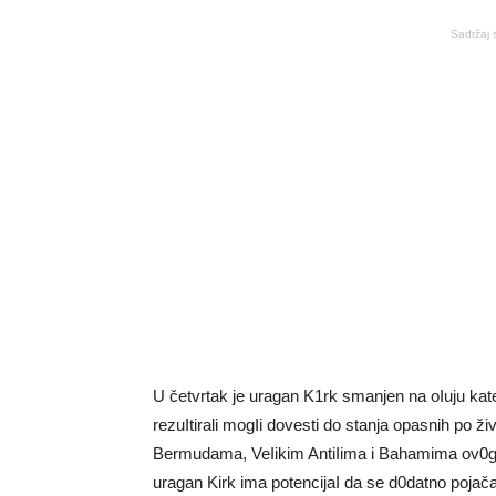
Sadržaj 
U četvrtak je uragan K1rk smanjen na oIuju kateg
rezuItirali mogIi dovesti do stanja opasnih po ž
Bermudama, VeIikim AntiIima i Bahamima ov0ga 
uragan Kirk ima potencijaI da se d0datno pojač