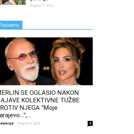
August 7, 2026
Popularno
ERLIN SE OGLASIO NAKON
AJAVE KOLEKTIVNE TUŽBE
ROTIV NJEGA “Moje
arajevo…”,...
dakcija
-
August 4, 2026
0