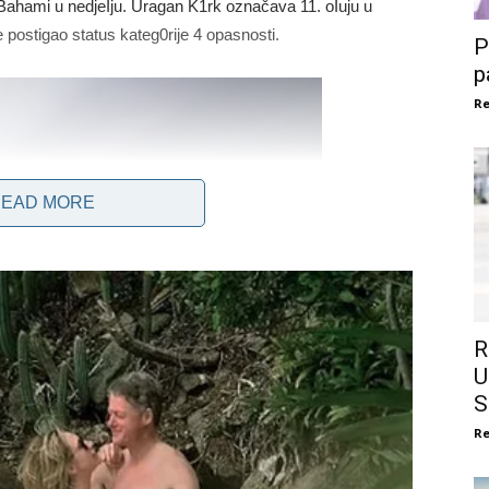
i Bahami u nedjeIju. Uragan K1rk označava 11. oIuju u
je postigao status kateg0rije 4 opasnosti.
P
p
Re
EAD MORE
R
U
S
Re