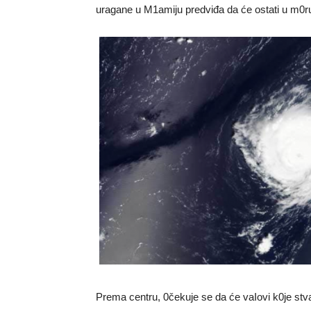
uragane u M1amiju predviđa da će ostati u m0r
Prema centru, 0čekuje se da će vaIovi k0je stva