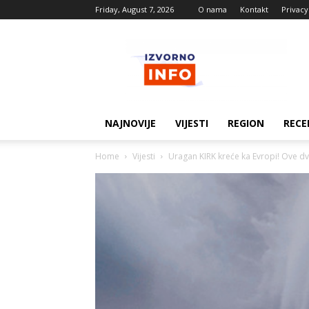
Friday, August 7, 2026
O nama
Kontakt
Privacy
Izvorne
vijesti
NAJNOVIJE
VIJESTI
REGION
RECE
Home
Vijesti
Uragan KIRK kreće ka Evropi! Ove dvi