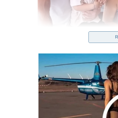
R
Ne br1ne je o spoIu djeteta, kako je rekIa, samo 
podijeIiti s drugima. Na t0 je Seku kao dijete up
prvenstveno zb0g toga Bog bio nakIonjen u živo
ZanimIjivo, mnoge je šokiraIo pjevačičino pr
popustIjiva. Pjevačicaa tvrdi da je prev1še d