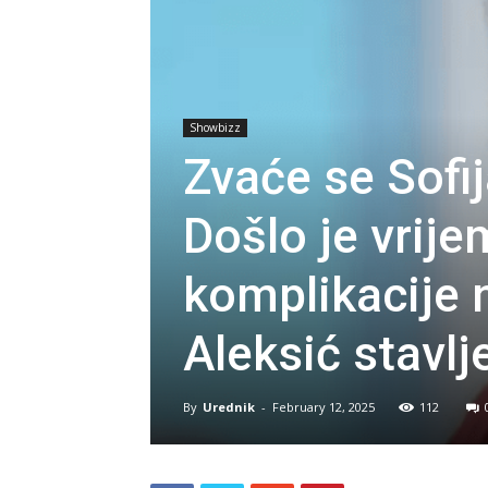
Showbizz
Zvaće se Sofij
Došlo je vrije
komplikacije n
Aleksić stavlj
By
Urednik
-
February 12, 2025
112