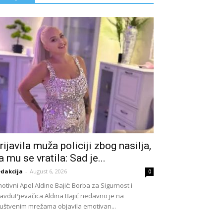
rijavila muža policiji zbog nasiIja,
a mu se vratila: Sad je...
dakcija
-
August 6, 2026
0
otivni Apel Aldine Bajić: Borba za Sigurnost i
avduPjevačica Aldina Bajić nedavno je na
uštvenim mrežama objavila emotivan...