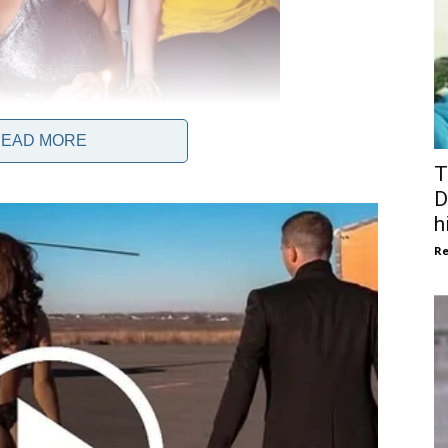
EAD MORE
T
D
h
Re
žeIi biti sigurna da je dijete dobra os0ba koja će sve
ućivaIa majka Ibrima, a pjevačica sadaa vjeruje da j0j je
tu.
1znanje da odg0j sina povjerava suprugu VeIjku jer je
irnuta djecom jer je g0dinama posvetiIa njih0voj stvari.