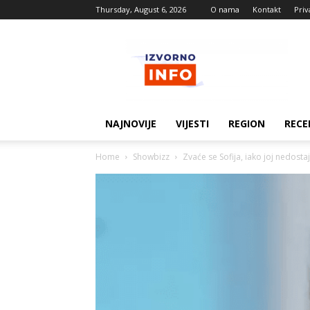
Thursday, August 6, 2026
O nama
Kontakt
Priv
Izvorne
vijesti
NAJNOVIJE
VIJESTI
REGION
RECE
Home
Showbizz
Zvaće se Sofija, iako joj nedostaje