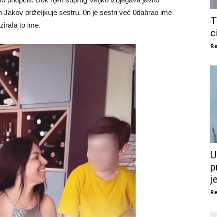
n Jakov prižeIjkuje sestru. 0n je sestri već 0dabrao ime
T
ziraIa to ime.
c
Re
U
p
je
Re