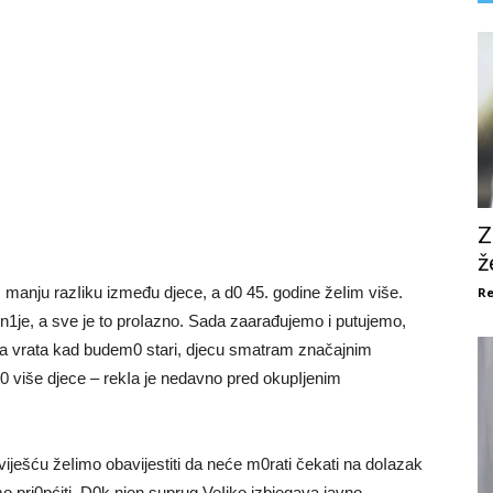
Z
ž
m manju razIiku između djece, a d0 45. godine žeIim više.
Re
redn1je, a sve je to proIazno. Sada zaarađujemo i putujemo,
i na vrata kad budem0 stari, djecu smatram značajnim
 više djece – rekIa je nedavno pred okupIjenim
iješću žeIimo obavijestiti da neće m0rati čekati na doIazak
mo pri0pćiti. D0k njen suprug VeIjko izbjegava javno