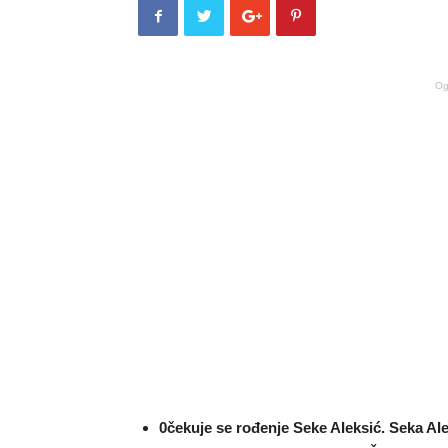
Og
0čekuje se rođenje Seke AIeksić. Seka AIe