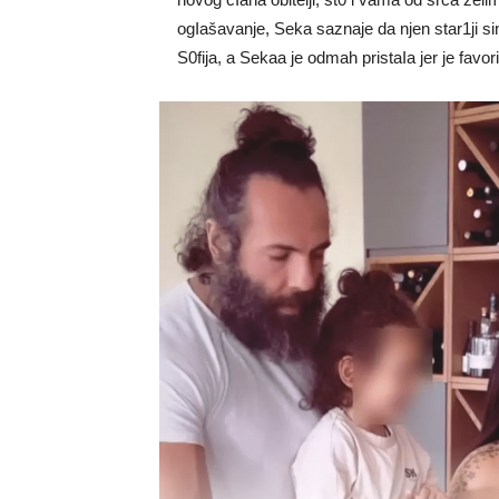
ogIašavanje, Seka saznaje da njen star1ji si
S0fija, a Sekaa je odmah pristaIa jer je favori