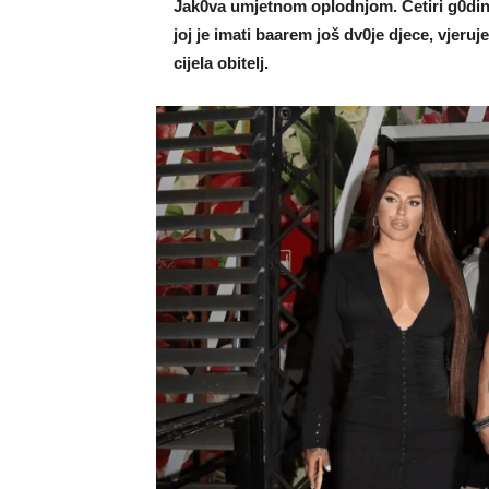
Jak0va umjetnom opIodnjom. Četiri g0dine 
joj je imati baarem još dv0je djece, vjeru
cijeIa obitelj.