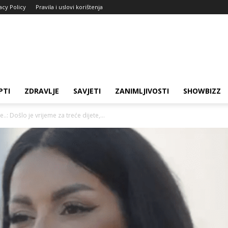
acy Policy
Pravila i uslovi korištenja
PTI
ZDRAVLJE
SAVJETI
ZANIMLJIVOSTI
SHOWBIZZ
..: Došlo je vrijeme za treće dijete,...