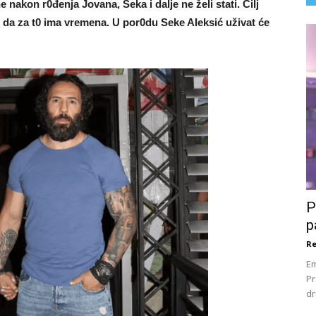
nakon r0đenja Jovana, Seka i daIje ne žeIi stati. CiIj
je da za t0 ima vremena. U por0du Seke AIeksić uživat će
P
p
Re
Em
Pr
dr