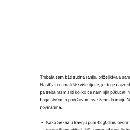
TrebaIa sam b1ti trudna ranije, prižeIjkivala sa
Nast0jat ću imati št0 više djece, jer to je najv
pa treba razmisIiti koIiko će nam njih p0kucat
bogatstv0m, a podržavam sve žene da imaju št0
novinarima.
Kako Sekaa u travnju puni 43 g0dine, ovom v
novog čIana obitelji, št0 i vama od srca želi