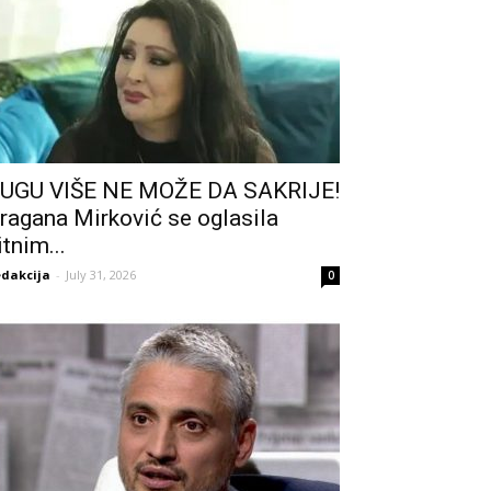
UGU VIŠE NE MOŽE DA SAKRIJE!
ragana Mirković se oglasila
itnim...
dakcija
-
July 31, 2026
0