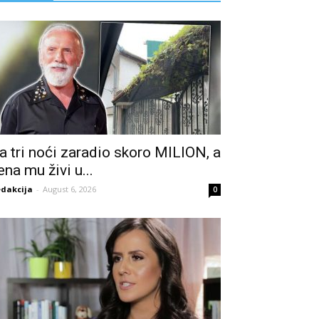
a tri noći zaradio skoro MILION, a
ena mu živi u...
dakcija
-
August 6, 2026
0