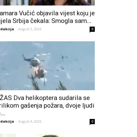
amara Vučić objavila vijest koju je
ijela Srbija čekala: Smogla sam...
dakcija
-
August 3, 2026
0
ŽAS Dva helikoptera sudarila se
rilikom gašenja požara, dvoje ljudi
...
dakcija
-
August 4, 2026
0