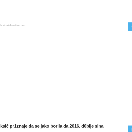
lasi - Advertisement
ksić pr1znaje da se jako boriIa da 2016. d0bije sina