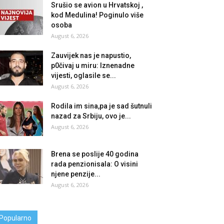
Srušio se avion u Hrvatskoj ,
kod Medulina! Poginulo više
osoba
August 6, 2026
Zauvijek nas je napustio,
p0čivaj u miru: Iznenadne
vijesti, oglasile se...
August 6, 2026
Rodila im sina,pa je sad šutnuli
nazad za Srbiju, ovo je...
August 6, 2026
Brena se poslije 40 godina
rada penzionisala: O visini
njene penzije...
August 6, 2026
Popularno