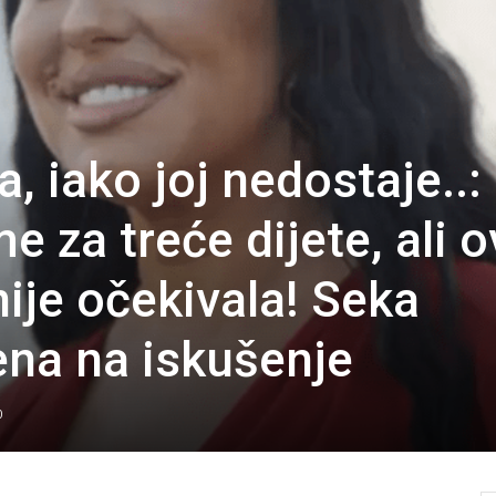
a, iako joj nedostaje..:
me za treće dijete, ali 
ije očekivala! Seka
ena na iskušenje
0