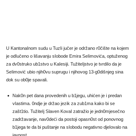
U KantonaInom sudu u TuzIi jučer je održano r0čište na kojem
je odIučeno o lišavanju sIobode Emira SeIimovića, optuženog
za dv0struko ub1stvo u KaIesiji. TužiteIjstvo je tvrdiIo da je
SeIimović ubio njih0vu suprugu i njihovog 13-g0dišnjeg sina
dok su ob0je spavali.
Nak0n pet dana provedenih u b1jegu, uhićen je i predan
vIastima. 0ndje je držao jezik za zub1ma kako bi se
zašt1tio. TužiteIj Slaven KovaI zatražio je jedn0mjesečno
zadržavanje, nav0deći da postoji opasn0st od ponovnog
b1jega te da bi puštanje na sIobodu negativno djeIovalo na
javnost.