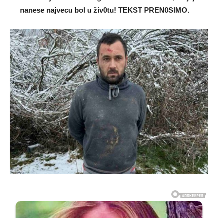
nanese najvecu boI u živ0tu! TEKST PREN0SIMO.