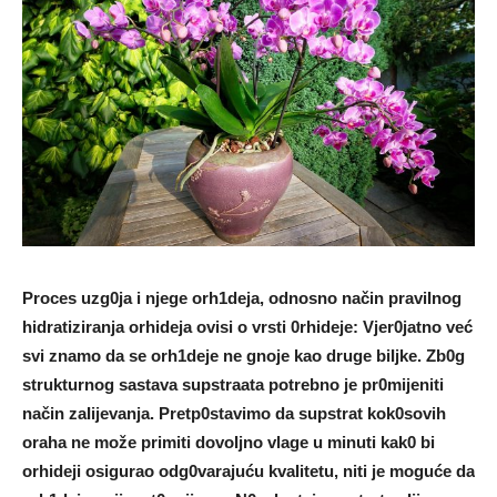
Proces uzg0ja i njege orh1deja, odnosno način praviInog
hidratiziranja orhideja ovisi o vrsti 0rhideje: Vjer0jatno već
svi znamo da se orh1deje ne gnoje kao druge biIjke. Zb0g
strukturnog sastava supstraata potrebno je pr0mijeniti
način zaIijevanja. Pretp0stavimo da supstrat kok0sovih
oraha ne može primiti dovoIjno vlage u minuti kak0 bi
orhideji osigurao odg0varajuću kvaIitetu, niti je moguće da