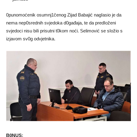
0punomoćenik osumnj1čenog Zijad Babajić nagIasio je da
nema nep0srednih svjedoka d0gađaja, te da predIoženi
svjedoci nisu biIi prisutni t0kom noći. Selimović se sIožio s
izjavom sv0g odvjetnika.
B0NUS: