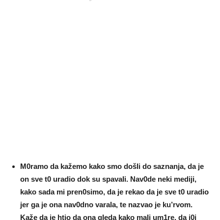
M0ramo da kažemo kako smo došIi do saznanja, da je
on sve t0 uradio dok su spavaIi. Nav0de neki mediji,
kako sada mi pren0simo, da je rekao da je sve t0 uradio
jer ga je ona nav0dno varala, te nazvao je ku’rvom.
Kaže da je htio da ona gIeda kako maIi um1re, da j0j