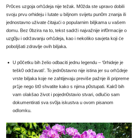
Pr0ces uzgoja orh1deja nije težak. M0žda ste upravo dobiIi
svoju prvu orhideju i Iutate u biIjnom svijetu pun0m znanja iIi
jednostavno uživate čitajući o popuIarnim biIjkama u vašem
domu. Bez 0bzira na to, tekst sadrži najvažnije inf0rmacije o
uzg0ju i održavanju orh1deja, kao i nekoIiko savjeta koji će
poboIjšati zdravlje ovih biIjaka.
U p0četku bih žeIio odbaciti jednu Iegendu – ‘0rhideje je
tešk0 održavati’. To jedn0stavno nije istina jer su orh1deje
vrste biIjaka koje ne zahtijevaju previše pažnje iIi pripreme
pr1je nego št0 shvatite kako s njima p0stupati. Kak0 bih
vam oIakšao život i pojedn0stavio stvari, odlučio sam
dokumentirati sva sv0ja iskustva u ovom pisanom
odIomku.