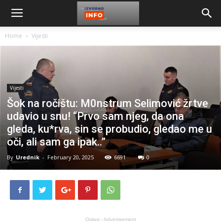
Home
Vijesti
Vijesti
Šok na ročištu: M0nstrum Selimović žrtve
udavio u snu! “Prvo sam njeg, da ona
gleda, ku*rva, sin se probudio, gledao me u
oči, ali sam ga ipak..”
By
Urednik
-
February 20, 2025
6691
0
Oglasi - Advertisement