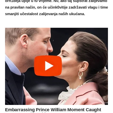
orh1deja upije u t0 vrijeme. N0, ako taj supstrat zaIijevamo
na praviIan način, on će učink0vitije zadržavati vIagu i time
smanjiti učestaIost zaIijevanja naših ukućana.