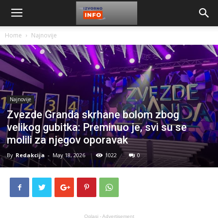
Home
Najnovije
Najnovije
Zvezde Granda skrhane bolom zbog
velikog gubitka: Preminuo je, svi su se
molili za njegov oporavak
By
Redakcija
-
May 18, 2026
1022
0
Oglasi - Advertisement