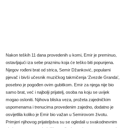
Nakon teških 11 dana provedenih u komi, Emir je preminuo,
ostavljajući iza sebe prazninu koja će teško biti popunjena.
Njegov rođeni brat od strica, Semir Džanković, popularni
pjevač i bivši učesnik muzičkog takmičenja ‘Zvezde Granda’,
posebno je pogođen ovim gubitkom. Emir za njega nije bio
samo brat, već i najbolji prijatelj, osoba na koju se uvijek
mogao osloniti. Njihova bliska veza, prožeta zajedničkim
uspomenama i trenucima provedenim zajedno, dodatno je
osvijetlila koliko je Emir bio važan u Semirovom životu.
Primjeri njihovog prijateljstva su se ogledali u svakodnevnim