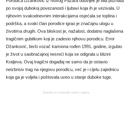
Porodica Džanković iz Novog Pazara oduvijek je bila poznata
po svojoj dubokoj povezanosti i ljubavi koja ih je vezivala. U
njihovim svakodnevnim interakcijama osjećala se toplina i
podrška, a svaki član porodice igrao je značajnu ulogu u
životima drugih. Ova bliskost je, nažalost, dodatno naglašena
tragičnim gubitkom koji je zadesio njihovu porodicu. Emir
Džanković, bivši vozač kamiona rođen 1991. godine, izgubio
je život u saobraćajnoj nesreći koja se odigrala u blizini
Kraljeva. Ovaj tragični događaj ne samo da je ostavio
neizbrisiv trag na njegovu porodicu, već je i cijelu zajednicu
koja ga je voljela i poštovala uveo u stanje duboke tuge.
Sadržaj se nastavlja nakon oglasa