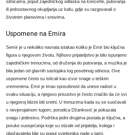
sitnicama, poput zajedničkog odlaska na koncerte, putovanja
ili jednostavnog okupljanja uz kafu, gdje su razgovarali o
životnim planovima i snovima.
Uspomene na Emira
Semir je u nekoliko navrata istakao koliko je Emir bio ključna
figura u njegovom životu. Njihovo prijateljstvo je bilo ispunjeno
zajedničkim trenucima, od druženja do putovanja, a muzika je
bila jedan od glavnih sastojaka tog posebnog odnosa. Ove
uspomene često su isticali kao izvor snage u teškim
vremenima. Emir je imao sposobnost da unese radost u
svaku situaciju, a njegovo prisustvo je često značilo da će svi
u njegovoj blizini biti sretni. U trenucima kada su se suočavali
s nevjerojatnom tugom, porodica Džanković je pokazala
snagu i jedinstvo. Podrška jedni drugima postala je ključna, a
poruke suosjećanja koje su stizale od prijatelja, kolega i
obožavatelja bile su poput svjetionika nade u tami.