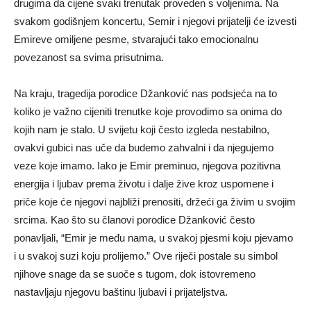
drugima da cijene svaki trenutak proveden s voljenima. Na
svakom godišnjem koncertu, Semir i njegovi prijatelji će izvesti
Emireve omiljene pesme, stvarajući tako emocionalnu
povezanost sa svima prisutnima.
Na kraju, tragedija porodice Džanković nas podsjeća na to
koliko je važno cijeniti trenutke koje provodimo sa onima do
kojih nam je stalo. U svijetu koji često izgleda nestabilno,
ovakvi gubici nas uče da budemo zahvalni i da njegujemo
veze koje imamo. Iako je Emir preminuo, njegova pozitivna
energija i ljubav prema životu i dalje žive kroz uspomene i
priče koje će njegovi najbliži prenositi, držeći ga živim u svojim
srcima. Kao što su članovi porodice Džanković često
ponavljali, “Emir je među nama, u svakoj pjesmi koju pjevamo
i u svakoj suzi koju prolijemo.” Ove riječi postale su simbol
njihove snage da se suoče s tugom, dok istovremeno
nastavljaju njegovu baštinu ljubavi i prijateljstva.