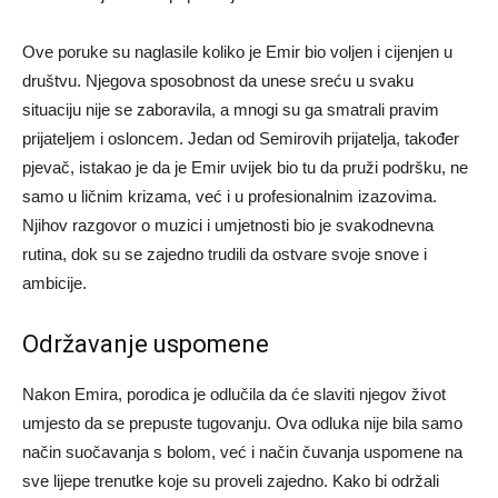
Ove poruke su naglasile koliko je Emir bio voljen i cijenjen u
društvu. Njegova sposobnost da unese sreću u svaku
situaciju nije se zaboravila, a mnogi su ga smatrali pravim
prijateljem i osloncem. Jedan od Semirovih prijatelja, također
pjevač, istakao je da je Emir uvijek bio tu da pruži podršku, ne
samo u ličnim krizama, već i u profesionalnim izazovima.
Njihov razgovor o muzici i umjetnosti bio je svakodnevna
rutina, dok su se zajedno trudili da ostvare svoje snove i
ambicije.
Održavanje uspomene
Nakon Emira, porodica je odlučila da će slaviti njegov život
umjesto da se prepuste tugovanju. Ova odluka nije bila samo
način suočavanja s bolom, već i način čuvanja uspomene na
sve lijepe trenutke koje su proveli zajedno. Kako bi održali