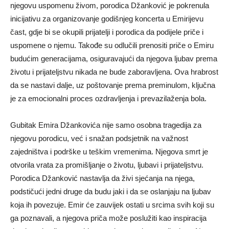
njegovu uspomenu živom, porodica Džanković je pokrenula
inicijativu za organizovanje godišnjeg koncerta u Emirijevu
čast, gdje bi se okupili prijatelji i porodica da podijele priče i
uspomene o njemu. Takođe su odlučili prenositi priče o Emiru
budućim generacijama, osiguravajući da njegova ljubav prema
životu i prijateljstvu nikada ne bude zaboravljena. Ova hrabrost
da se nastavi dalje, uz poštovanje prema preminulom, ključna
je za emocionalni proces ozdravljenja i prevazilaženja bola.
Gubitak Emira Džankovića nije samo osobna tragedija za
njegovu porodicu, već i snažan podsjetnik na važnost
zajedništva i podrške u teškim vremenima. Njegova smrt je
otvorila vrata za promišljanje o životu, ljubavi i prijateljstvu.
Porodica Džanković nastavlja da živi sjećanja na njega,
podstičući jedni druge da budu jaki i da se oslanjaju na ljubav
koja ih povezuje. Emir će zauvijek ostati u srcima svih koji su
ga poznavali, a njegova priča može poslužiti kao inspiracija