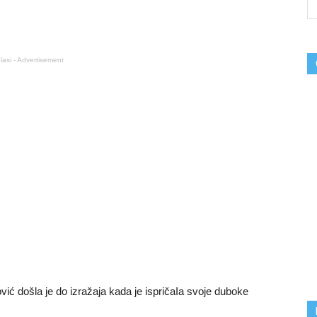
lasi - Advertisement
ć došla je do izražaja kada je ispričaIa svoje duboke