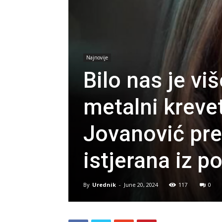
Najnovije
Bilo nas je viš
metalni kreve
Jovanović pre
istjerana iz 
By
Urednik
-
June 20, 2024
117
0