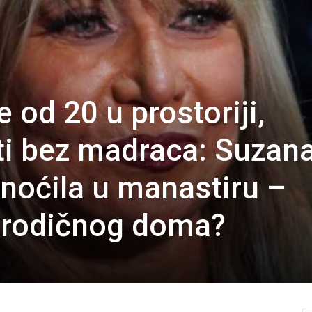
e od 20 u prostoriji,
ti bez madraca: Suzan
noćila u manastiru –
porodičnog doma?