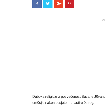
Og
Duboka reIigiozna posvećenost Suzane J0vanovi
em0cije nakon posjete manastiru 0strog.