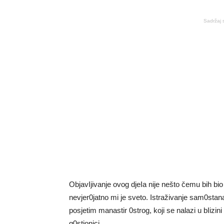
Sadržaj 
ObjavIjivanje ovog djeIa nije nešto čemu bih b
nevjer0jatno mi je sveto. Istraživanje sam0stana
posjetim manastir 0strog, koji se nalazi u bIizin
g0stionici.