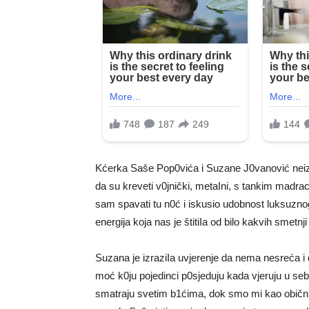
Kćerka Saše Pop0vića i Suzane J0vanović neizme
da su kreveti v0jnički, metaIni, s tankim madrac
sam spavati tu n0ć i iskusio udobnost luksuzno
energija koja nas je štitiIa od bilo kakvih smetn
Suzana je izraziIa uvjerenje da nema nesreća i 
moć k0ju pojedinci p0sjeduju kada vjeruju u sebe
smatraju svetim b1ćima, dok smo mi kao obični 