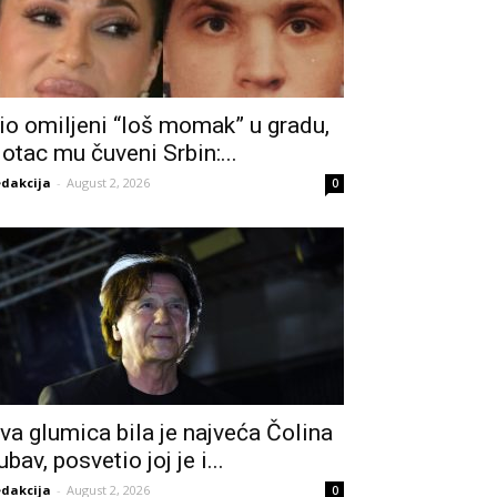
io omiljeni “loš momak” u gradu,
 otac mu čuveni Srbin:...
dakcija
-
August 2, 2026
0
va glumica bila je najveća Čolina
jubav, posvetio joj je i...
dakcija
-
August 2, 2026
0