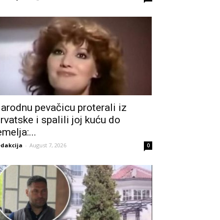
arodnu pevačicu proterali iz
rvatske i spalili joj kuću do
emelja:...
dakcija
-
August 7, 2026
0