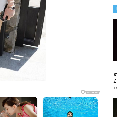
U
s
Ž
Re