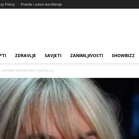
acy Policy
Pravila i uslovi korištenja
PTI
ZDRAVLJE
SAVJETI
ZANIMLJIVOSTI
SHOWBIZZ
i, metalni kreveti bez madraca:...