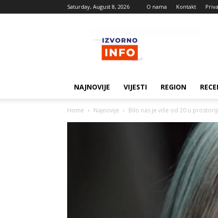
Saturday, August 8, 2026
O nama
Kontakt
Priv
Izvorne
vijesti
NAJNOVIJE
VIJESTI
REGION
RECE
Home
Najnovije
Bilo nas je više od 20 u prostorij