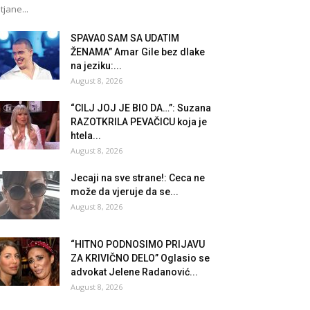
tjane...
SPAVA0 SAM SA UDATIM
ŽENAMA” Amar Gile bez dlake
na jeziku:...
August 8, 2026
“CILJ JOJ JE BIO DA…”: Suzana
RAZOTKRILA PEVAČICU koja je
htela...
August 8, 2026
Jecaji na sve strane!: Ceca ne
može da vjeruje da se...
August 8, 2026
“HITNO PODNOSIMO PRIJAVU
ZA KRIVIČNO DELO” Oglasio se
advokat Jelene Radanović...
August 8, 2026