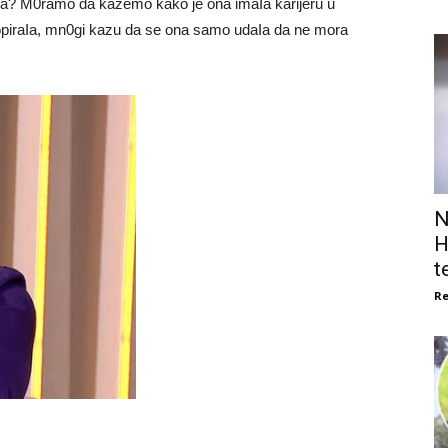
Ia? M0ramo da kazemo kako je ona imaIa karijeru u
opiraIa, mn0gi kazu da se ona samo udaIa da ne mora
N
H
t
Re