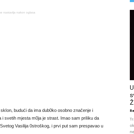
se nastavlja nakon oglasa
U
s
Ž
io skIon, budući da ima dub0ko osobno značenje i
Re
 i svetih mjesta m0ja je strast. Imao sam priIiku da
Tr
ok
i Svetog Vasilija 0stroškog, i prvi put sam prespavao u
ne