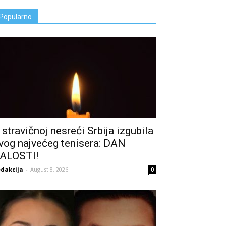
Popularno
 stravičnoj nesreći Srbija izgubila
vog najvećeg tenisera: DAN
ALOSTI!
dakcija
-
August 8, 2026
0