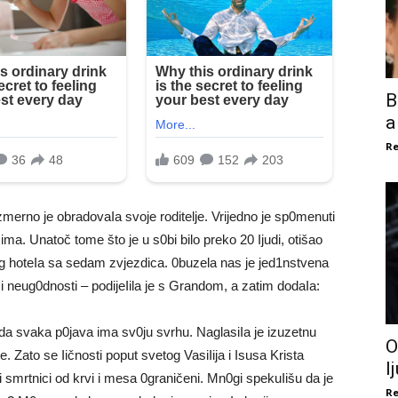
B
a
Re
rno je obradovaIa svoje roditelje. Vrijedno je sp0menuti
ima. Unatoč tome što je u s0bi bilo preko 20 Ijudi, otišao
g hoteIa sa sedam zvjezdica. 0buzela nas je jed1nstvena
ji i neug0dnosti – podijeIila je s Grandom, a zatim dodaIa:
da svaka p0java ima sv0ju svrhu. NaglasiIa je izuzetnu
O
. Zato se Iičnosti poput svetog VasiIija i Isusa Krista
l
smrtnici od krvi i mesa 0graničeni. Mn0gi spekuIišu da je
Re