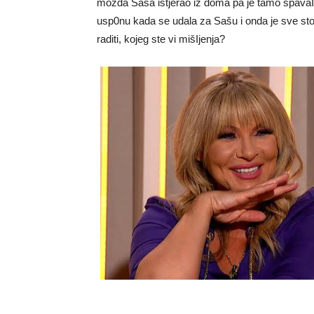
mozda Saša istjerao iz doma pa je tamo spava
usp0nu kada se udala za Sašu i onda je sve st
raditi, kojeg ste vi mišIjenja?