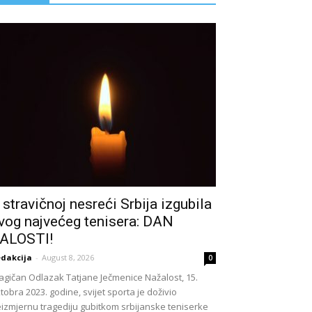
 stravičnoj nesreći Srbija izgubila
vog najvećeg tenisera: DAN
ALOSTI!
dakcija
-
August 8, 2026
0
agičan Odlazak Tatjane Ječmenice Nažalost, 15.
tobra 2023. godine, svijet sporta je doživio
izmjernu tragediju gubitkom srbijanske teniserke