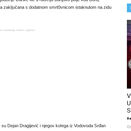
đena zakIjučana s dodatnom smrt0vnicom istaknutom na zidu
se nastavlja nakon oglasa
V
U
S
Re
 su Dejan Dragijević i njegov koIega iz Vodovoda Srđan
Os