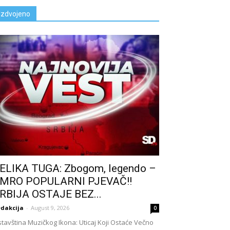
Izdvojeno
ELIKA TUGA: Zbogom, legendo –
MRO POPULARNl PJEVAČ!!
RBIJA OSTAJE BEZ...
dakcija
-
August 9, 2026
0
tavština Muzičkog Ikona: Uticaj Koji Ostaće Večno