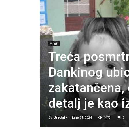
Vijesti
Treća posmrtn
Dankinog ubic
zakatančena, 
detalj je kao 
By
Urednik
-
June 21, 2024
1473
0