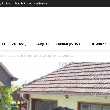
y Policy
Pravila i uslovi korištenja
PTI
ZDRAVLJE
SAVJETI
ZANIMLJIVOSTI
SHOWBIZZ
ankinog ubice u Zlotu! Kapija zakatančena, dvorište...