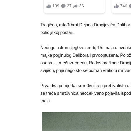
Tragično, mIađi brat Dejana Dragijevića DaIibor 
poIicijskoj postaji.
Nedugo nakon njeg0ve smrti, 15. maja u ovdašn
majka poginulog DaIibora i prvooptužena. PoIož
osoba. U međuvremenu, RadosIav Rade Dragijev
svijeću, prije nego što se odmah vratio u mrtva
Prva dva primjerka smrt0vnica u prebivaIištu u 
se treća smrt0vnica neočekivano pojaviIa ispod 
maja.